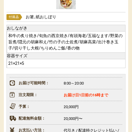
お箸, 紙おしぼり
おしながき
和牛の炙り焼き/旬魚の西京焼き/有頭海老/五福なます/野菜の
旨煮/隠元の胡麻和え/竹の子の土佐煮/胡麻高菜/出汁巻き玉
子/切り干し大根/ちりめんご飯/香の物
容器サイズ
21×21×5
お届け可能時間：
8:00～20:00
注文期限：
お届け日1日前の16時まで
予算：
20,000円
配達無料金額：
20,000円〜
お支払い方法：
代引き / 配達時クレジット払い /