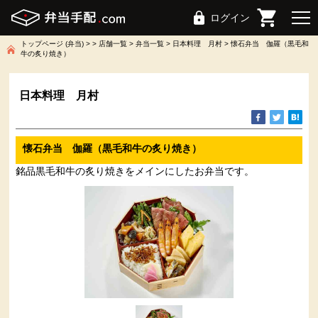
ログイン
トップページ (弁当)
店舗一覧
弁当一覧
日本料理 月村
懐石弁当 伽羅（黒毛和
牛の炙り焼き）
日本料理 月村
懐石弁当 伽羅（黒毛和牛の炙り焼き）
銘品黒毛和牛の炙り焼きをメインにしたお弁当です。