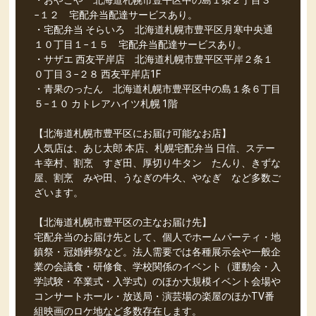
・おやこや 北海道札幌市豊平区中の島１条２丁目３
−１２ 宅配弁当配達サービスあり。
・宅配弁当 そらいろ 北海道札幌市豊平区月寒中央通
１０丁目１−１５ 宅配弁当配達サービスあり。
・サザエ 西友平岸店 北海道札幌市豊平区平岸２条１
０丁目３−２８ 西友平岸店1F
・青果のったん 北海道札幌市豊平区中の島１条６丁目
５−１０ カトレアハイツ札幌 1階
【北海道札幌市豊平区にお届け可能なお店】
人気店は、あじ太郎 本店、札幌宅配弁当 日信、ステー
キ幸村、割烹 すぎ田、厚切り牛タン たんり、きずな
屋、割烹 みや田、うなぎの牛久、やなぎ など多数ご
ざいます。
【北海道札幌市豊平区の主なお届け先】
宅配弁当のお届け先として、個人でホームパーティ・地
鎮祭・冠婚葬祭など。法人需要では各種展示会や一般企
業の会議食・研修食、学校関係のイベント（運動会・入
学試験・卒業式・入学式）のほか大規模イベント会場や
コンサートホール・放送局・演芸場の楽屋のほかTV番
組映画のロケ地など多数存在します。