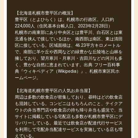
【北海道札幌市豊平区の概況】
豊平区（とよひらく）は、札幌市の行政区。人口約
224,000人（住民基本台帳人口、2023年2月28日）
札幌市の南東部にあり中央区とは豊平川、白石区とは東
北通を挟んで接しているほか、南西部は南区、東は清田
区に接している。区域面積は、46.23平方キロメートル
で、南部に羊ケ丘や西岡などの緑豊かな丘陵地と山林を
擁しており、望月寒川・月寒川・吉田川などの河川も多
く、豊かな自然に恵まれています。出典: フリー百科事
典『ウィキペディア（Wikipedia）』、札幌市東区民ホ
ームページ。
【北海道札幌市豊平区の人気お弁当屋】
周辺は多数の飲食店が密集しており、昼時はどの飲食店
も混雑している。コンビニはもちろんのこと、テイクア
ウトの弁当専門店や飲食店の持ち帰り弁当も盛況で、当
サイトに掲載している宅配店も多数が札幌市豊平区にデ
リバリーしている。最近では飲食店が配達代行サービス
を利用して宅配弁当配達サービスを実施している店も増
えている。