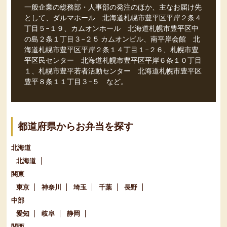
一般企業の総務部・人事部の発注のほか、主なお届け先
として、ダルマホール 北海道札幌市豊平区平岸２条４
丁目５−１９、カムオンホール 北海道札幌市豊平区中
の島２条１丁目３−２５ カムオンビル、南平岸会館 北
海道札幌市豊平区平岸２条１４丁目１−２６、札幌市豊
平区民センター 北海道札幌市豊平区平岸６条１０丁目
１、札幌市豊平若者活動センター 北海道札幌市豊平区
豊平８条１１丁目３−５ など。
都道府県からお弁当を探す
北海道
北海道
関東
東京
神奈川
埼玉
千葉
長野
中部
愛知
岐阜
静岡
関西