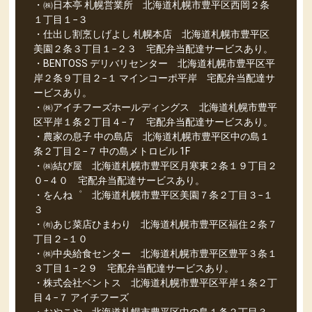
・㈱日本亭 札幌営業所 北海道札幌市豊平区西岡２条
１丁目１−３
・仕出し割烹しげよし 札幌本店 北海道札幌市豊平区
美園２条３丁目１−２３ 宅配弁当配達サービスあり。
・BENTOSS デリバリセンター 北海道札幌市豊平区平
岸２条９丁目２−１ マインコーポ平岸 宅配弁当配達サ
ービスあり。
・㈱アイチフーズホールディングス 北海道札幌市豊平
区平岸１条２丁目４−７ 宅配弁当配達サービスあり。
・農家の息子 中の島店 北海道札幌市豊平区中の島１
条２丁目２−７ 中の島メトロビル 1F
・㈱結び屋 北海道札幌市豊平区月寒東２条１９丁目２
０−４０ 宅配弁当配達サービスあり。
・をんね゜ 北海道札幌市豊平区美園７条２丁目３−１
３
・㈲あじ菜店ひまわり 北海道札幌市豊平区福住２条７
丁目２−１０
・㈱中央給食センター 北海道札幌市豊平区豊平３条１
３丁目１−２９ 宅配弁当配達サービスあり。
・株式会社ベントス 北海道札幌市豊平区平岸１条２丁
目４−７ アイチフーズ