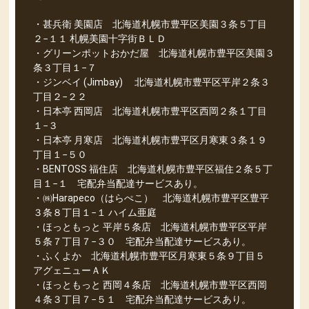
・甚兵衛 美園店 北海道札幌市豊平区美園３条５丁目
２−１１ 札幌美園十字街ＢＬＤ
・グリーンポットおかだ屋 北海道札幌市豊平区美園３
条３丁目１−７
・ジンベイ (Jimbay) 北海道札幌市豊平区平岸２条３
丁目２−２２
・日本亭 西岡店 北海道札幌市豊平区西岡２条１丁目
１−３
・日本亭 月寒店 北海道札幌市豊平区月寒東３条１９
丁目１−５０
・BENTOSS 福住店 北海道札幌市豊平区福住２条５丁
目１−１ 宅配弁当配達サービスあり。
・㈱Harapeco（はらぺこ） 北海道札幌市豊平区豊平
３条８丁目１−１ ハイム亜庭
・ほっともっと 平岸５条店 北海道札幌市豊平区平岸
５条７丁目７−３０ 宅配弁当配達サービスあり。
・ふくよか 北海道札幌市豊平区月寒東５条９丁目５
アグェニューＡＫ
・ほっともっと 西岡４条店 北海道札幌市豊平区西岡
４条３丁目７−５１ 宅配弁当配達サービスあり。