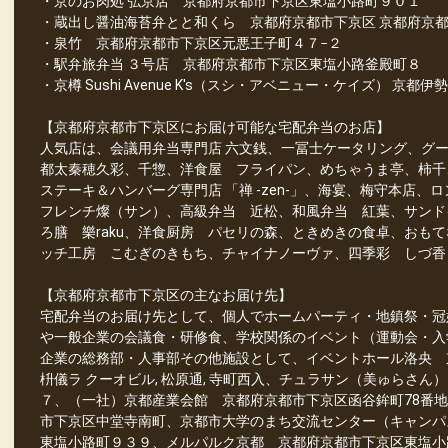
・京のお肉処 弘京店 京都府京都市下京区東塩小路町９０１
・蔵出し醤油海苔弁とと和くら 京都府京都市下京区 京都府京都
・泉竹 京都府京都市下京区元悪王子町４７−２
・駅弁旅弁当 ３号店 京都府京都市下京区東塩小路釜殿町８
・京樽 Sushi Avenue K's（スシ・アベニュー・ケイズ） 
【京都府京都市下京区にお届け可能な宅配弁当のお店】
人気店は、会議用弁当専門店 六文銭、一冨士ケータリング、グ
都太秦穂久彩、千惣、洋食屋 フライパン、めちゃうま亭、柿千
ステーキ＆ハンバーグ専門店 「禅 -zen-」、海宴、梅守本店
フレンチ燦（サン）、高級弁当 近松、和風弁当 紅葉、サンドイ
ろ膳 樂raku、洋食厨房 パセリの森、ときめきの食卓、おも
ッチ工房 こむぎのきもち、チャイナノーヴァ、四季彩 しづ香
【京都府京都市下京区の主なお届け先】
宅配弁当のお届け先として、個人でホームパーティ・地鎮祭・冠
や一般企業の会議食・研修食、学校関係のイベント（運動会・入
企業の総務部・人事部その他施設として、イベントホール洛央 
枡儀ラ クーオビル, 松原通, 寺町西入、チュラサン（美ゅらさ
７、（一社）京都産業会館 京都府京都市下京区函谷鉾町78番地
市下京区中堂寺南町、京都市大学のまち交流センター（キャンパ
東塩小路町９３９、メルパルク京都 京都府京都市下京区東塩小