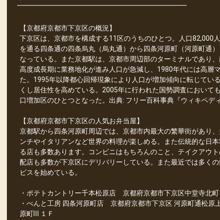
【京都府京都市下京区の概況】
下京区は、京都市を構成する11区のうちのひとつ。人口82,000人
を通る四条通の四条烏丸（烏丸通）から四条河原町（河原町通）
なっている。また京都駅は、京都市周辺部のターミナルであり、
高度成長期に業務地化が進み人口が急減し、1980年代には高層
た。1995年以降都心回帰現象により人口が増加傾向に転じてい
くし居住性を高めている。2005年に行われた国勢調査において
口増加区のひとつとなった。出典: フリー百科事典『ウィキペディア（W
【京都府京都市下京区の人気お弁当屋】
京都駅から四条河原町周辺では、京都市内最大の繁華街があり、
ンチやイタリアンなど世界の料理が楽しめる。また伝統的な日本
る店も多数あります。コンビニはもちろんのこと、テイクアウト
配店も多数が下京区にデリバリーしている。また最近では多くの
ビスを始めている。
・ポテトカントリー千本松原店 京都府京都市下京区中堂寺北町
・べんと工房 四条河原町店 京都府京都市下京区 河原町通松原
原町Ⅲ １Ｆ