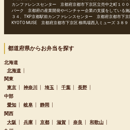
カンファレンスセンター 京都府京都市下京区立売中之町１００−
パーク 京都府の産業開発やベンチャー企業の支援をしている施
３４、TKP京都駅前カンファレンスセンター 京都府京都市下京
KYOTO MUSE 京都府京都市下京区 柳馬場西入ミューズ ３８
都道府県からお弁当を探す
北海道
北海道
関東
東京
神奈川
埼玉
千葉
長野
中部
愛知
岐阜
静岡
関西
大阪
兵庫
京都
滋賀
奈良
和歌山