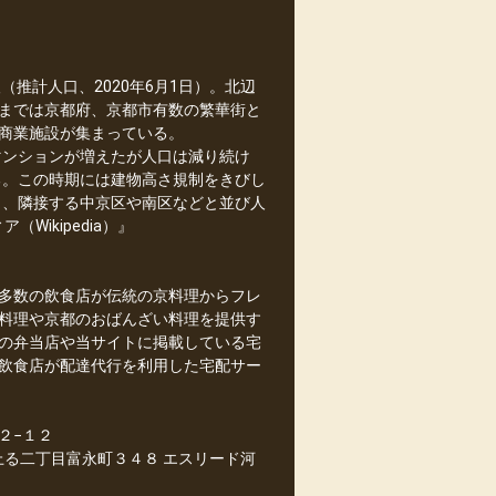
（推計人口、2020年6月1日）。北辺
までは京都府、京都市有数の繁華街と
商業施設が集まっている。
マンションが増えたが人口は減り続け
る。この時期には建物高さ規制をきびし
も、隣接する中京区や南区などと並び人
ikipedia）』
多数の飲食店が伝統の京料理からフレ
料理や京都のおばんざい料理を提供す
の弁当店や当サイトに掲載している宅
飲食店が配達代行を利用した宅配サー
２−１２
上る二丁目富永町３４８ エスリード河