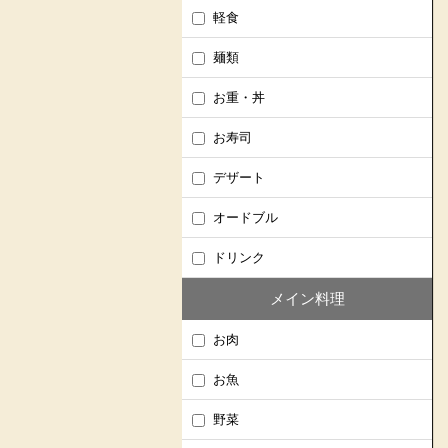
軽食
麺類
お重・丼
お寿司
デザート
オードブル
ドリンク
メイン料理
お肉
お魚
野菜