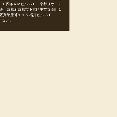
１ 四条ＫＭビル ８Ｆ、京都リサーチ
設 京都府京都市下京区中堂寺南町１
区真苧屋町１９５ 福井ビル ３Ｆ、
９ など。