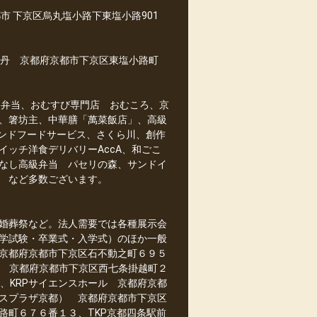
市 下京区烏丸塩小路下東塩小路901
京都伊勢丹 京都府京都市下京区東塩小路町
ー弁当、おむすび専門店 おむころ、京
、箸坊主、中華膳「萬菜飯店」、高級
、ロンドフードサービス、さくら川、創作
ッチ洋食デリバリーAccA、和ごこ
てなし高級弁当 パセリの森、サンドイ
 など多数ございます。
婚葬祭など。法人需要では各種展示会
学試験・卒業式・入学式）のほか一般
京都府京都市下京区石不動之町６９５
ん） 京都府京都市下京区西七条掛越町２
、KRPサイエンスホール 京都府京都
スプラザ京都） 京都府京都市下京区
路町６７６番１３、TKP京都四条駅前