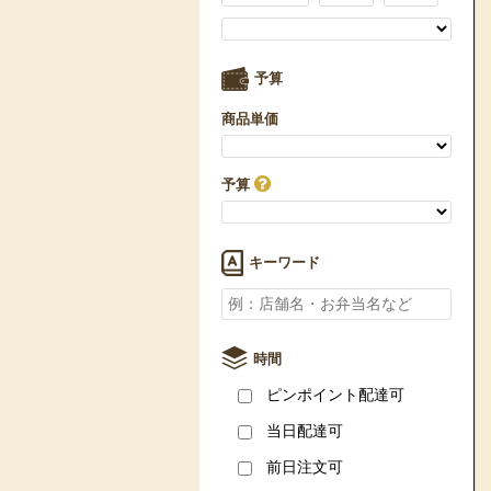
予算
商品単価
予算
キーワード
時間
ピンポイント配達可
当日配達可
前日注文可