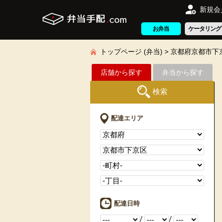
新規会
お弁当
ケータリング
トップページ (弁当)
京都府京都市下
店舗から探す
弁当から探す
検索
配達エリア
配達日時
/
/