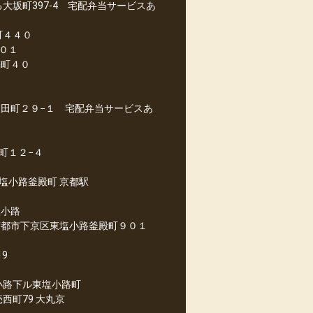
大坂町397-4 宅配弁当サービスあ
町４４０
０１
橘町４０
衣田町２９−１ 宅配弁当サービスあ
町１２−４
塩小路釜殿町 京都駅
塩小路
京都市下京区東塩小路釜殿町９０１
9
小路下ル東塩小路町
西町79 大丸京