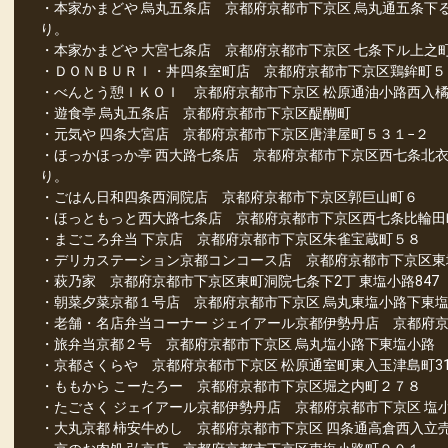
・本家かまどや 烏丸五条店 京都府京都市下京区 烏丸通五条下る
り。
・本家かまどや 大宮七条店 京都府京都市下京区 七条下ル上之
・ＤＯＮＢＵＲＩ・丼四条室町店 京都府京都市下京区鶏鉾町５
・べんとう憩ＩＫＯＩ 京都府京都市下京区 松原通油小路西入
・遊食亭 烏丸五条店 京都府京都市下京区醍醐町
・元気や 四条大宮店 京都府京都市下京区唐津屋町５３１−２
・ほっかほっか亭 西大路七条店 京都府京都市下京区西七条北
り。
・ごはん日和四条西洞院店 京都府京都市下京区郭巨山町６
・ほっともっと西大路七条店 京都府京都市下京区西七条比輪田
・まごころ弁当 下京店 京都府京都市下京区朱雀宝蔵町５８
・デリカステーション京都コンコース店 京都府京都市下京区東
・萩乃家 京都府京都市下京区東町洞院七条下2丁 東塩小路847
・朝菜夕菜京都１号店 京都府京都市下京区 烏丸東塩小路下東
・老舗・名店弁当コーナー ジェイアール京都伊勢丹店 京都府
・旅弁当京都２号 京都府京都市下京区 烏丸塩小路下東塩小路
・京都さくらや 京都府京都市下京区 松原通室町東入玉津島町31
・ももから こーたろー 京都府京都市下京区堀之内町２７８
・たごさく ジェイアール京都伊勢丹店 京都府京都市下京区 塩
・大丸京都 柿安牛めし 京都府京都市下京区 四条通高倉西入立売