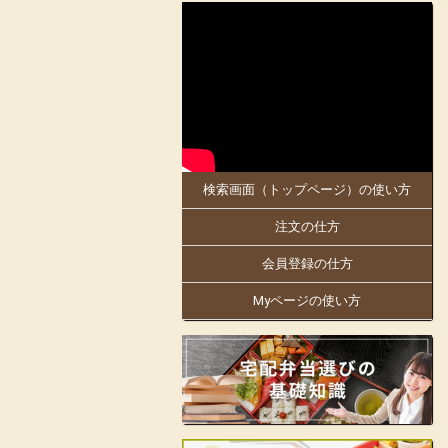
2025-05-30
大阪府、京都府のお客様にお届けします。
5月30日「お料理のまねき 大阪店」がオ
ープンしました!
同店は、創業明治21年。
日本で初めての駅弁幕の内を作った老舗の
伝統の味を大阪・京都でもお楽しみくださ
い。
検索画面（トップページ）の使い方
大阪万博にも出店中!人気商品の「まねき
のえきそば」の出汁を隠し味に使ったり
注文の仕方
と、「お料理のまねき」でしかできない味
付けや、こだわりをお弁当箱にギュッと詰
め込んでおります。
会員登録の仕方
姫路駅の駅弁をはじめ、地域の仕出しやロ
Myページの使い方
ケ弁、様々なお集りのお弁当などを手掛け
ています。
お客様の声に支えられて130余年の歴史の
ある老舗の味をお楽しみいただけます。
見た目も美しく楽しいお弁当をご提供し、
皆様の会合に彩りをお届けします。
店舗詳細ページはこちらから!
フェイスブックはこちらから!