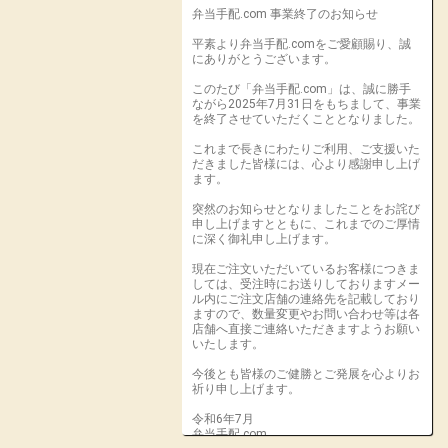
弁当手配.com 事業終了のお知らせ
平素より弁当手配.comをご愛顧賜り、誠
にありがとうございます。
このたび「弁当手配.com」は、誠に勝手
ながら2025年7月31日をもちまして、事業
を終了させていただくこととなりました。
これまで長きにわたりご利用、ご支援いた
だきました皆様には、心より感謝申し上げ
ます。
突然のお知らせとなりましたことをお詫び
申し上げますとともに、これまでのご厚情
に深く御礼申し上げます。
現在ご注文いただいているお客様につきま
しては、受注時にお送りしておりますメー
ル内にご注文店舗の連絡先を記載しており
ますので、数量変更やお問い合わせ等は各
店舗へ直接ご連絡いただきますようお願い
いたします。
今後とも皆様のご健勝とご発展を心よりお
祈り申し上げます。
令和6年7月
弁当手配.com