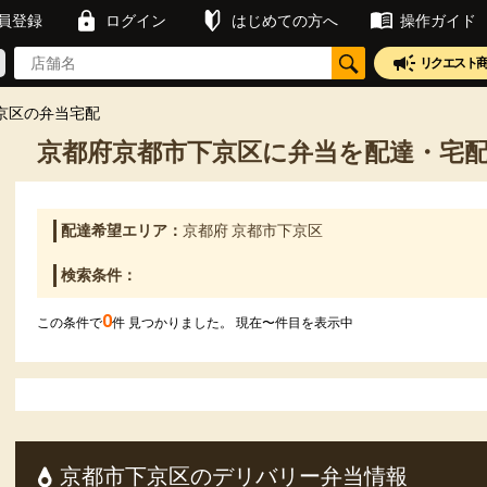
員登録
ログイン
はじめての方へ
操作ガイド
リクエスト
京区の弁当宅配
京都府京都市下京区に弁当を配達・宅
配達希望エリア：
京都府 京都市下京区
検索条件：
0
この条件で
件 見つかりました。 現在
〜
件目を表示中
京都市下京区のデリバリー弁当情報