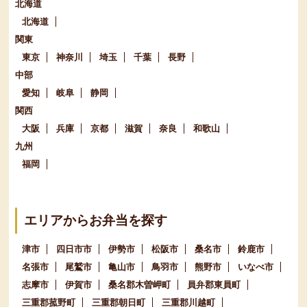
北海道
北海道
関東
東京
神奈川
埼玉
千葉
長野
中部
愛知
岐阜
静岡
関西
大阪
兵庫
京都
滋賀
奈良
和歌山
九州
福岡
エリアからお弁当を探す
津市
四日市市
伊勢市
松阪市
桑名市
鈴鹿市
名張市
尾鷲市
亀山市
鳥羽市
熊野市
いなべ市
志摩市
伊賀市
桑名郡木曽岬町
員弁郡東員町
三重郡菰野町
三重郡朝日町
三重郡川越町