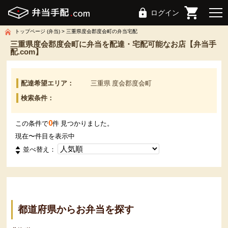
ログイン
トップページ (弁当)
三重県度会郡度会町の弁当宅配
三重県度会郡度会町に弁当を配達・宅配可能なお店【弁当手
配.com】
配達希望エリア：
三重県 度会郡度会町
検索条件：
0
この条件で
件 見つかりました。
現在
〜
件目を表示中
並べ替え：
都道府県からお弁当を探す