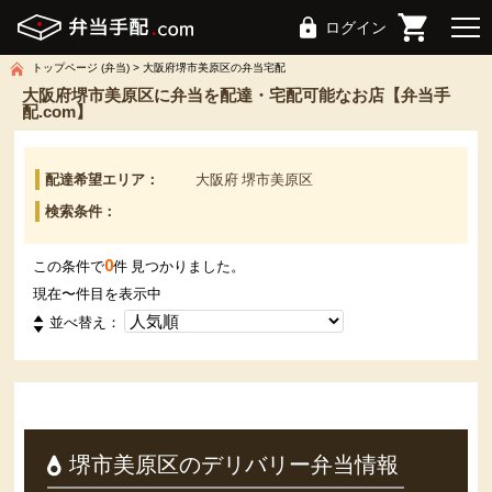
ログイン
トップページ (弁当)
大阪府堺市美原区の弁当宅配
大阪府堺市美原区に弁当を配達・宅配可能なお店【弁当手
配.com】
配達希望エリア：
大阪府 堺市美原区
検索条件：
0
この条件で
件 見つかりました。
現在
〜
件目を表示中
並べ替え：
堺市美原区のデリバリー弁当情報