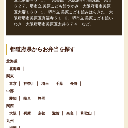
区北余部４８−１、平尾会館 大阪府堺市美原区平尾２
６２７、堺市立 美原こども館やかみ 大阪府堺市美原
区大饗１６０−１、堺市立 美原こども館みはらきた 大
阪府堺市美原区真福寺５１−６、堺市立 美原こども館い
わき 大阪府堺市美原区太井６７４ など。
都道府県からお弁当を探す
北海道
北海道
関東
東京
神奈川
埼玉
千葉
長野
中部
愛知
岐阜
静岡
関西
大阪
兵庫
京都
滋賀
奈良
和歌山
九州