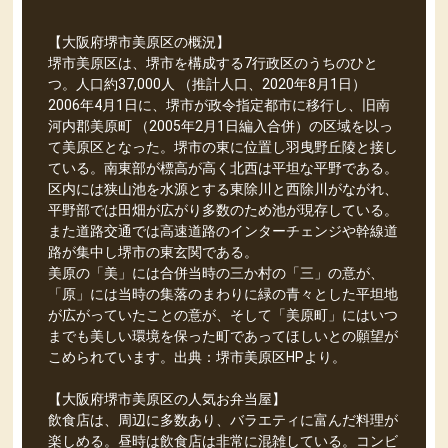
【大阪府堺市美原区の概況】
堺市美原区は、堺市を構成する7行政区のうちのひと
つ。人口約37,000人 （推計人口、2020年8月1日）
2006年4月1日に、堺市が政令指定都市に移行し、旧南
河内郡美原町 （2005年2月1日編入合併）の区域を以っ
て美原区となった。堺市の東に位置し羽曳野丘陵と接し
ている。南東部が標高が高く北西は平坦な平野である。
区内には狭山池を水源とする東除川と西除川がながれ、
平野部では田畑が広がり多数のため池が現存している。
また道路交通では高速道路のインターチェンジや幹線道
路が集中し堺市の東玄関である。
美原の「美」には合併当時の三か村の「三」の意が、
「原」には当時の集落のまわりに緑の青々とした平坦地
が広がっていたことの意が、そして「美原町」にはいつ
までも美しい環境を保った町であってほしいとの願望が
こめられています。出典：堺市美原区HPより。
【大阪府堺市美原区の人気お弁当屋】
飲食店は、周辺に多数あり、バラエティに富んだ料理が
楽しめる。昼時は飲食店は非常に混雑している。コンビ