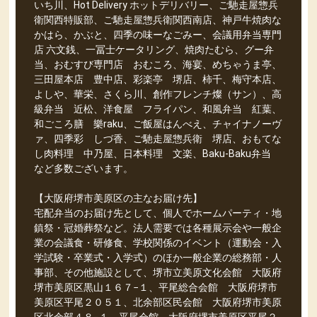
いち川、Hot Delivery ホットデリバリー、ご馳走屋惣兵
衛関西特販部、ご馳走屋惣兵衛関西南店、神戸牛焼肉な
かはら、かぶと、四季の味ーなごみー、会議用弁当専門
店 六文銭、一冨士ケータリング、焼肉たむら、グー弁
当、おむすび専門店 おむころ、海宴、めちゃうま亭、
三田屋本店 豊中店、彩楽亭 堺店、柿千、梅守本店、
よしや、華栄、さくら川、創作フレンチ燦（サン）、高
級弁当 近松、洋食屋 フライパン、和風弁当 紅葉、
和ごころ膳 樂raku、ご飯屋はんべえ、チャイナノーヴ
ァ、四季彩 しづ香、ご馳走屋惣兵衛 堺店、おもてな
し肉料理 中乃屋、日本料理 文楽、Baku-Baku弁当
など多数ございます。
【大阪府堺市美原区の主なお届け先】
宅配弁当のお届け先として、個人でホームパーティ・地
鎮祭・冠婚葬祭など。法人需要では各種展示会や一般企
業の会議食・研修食、学校関係のイベント（運動会・入
学試験・卒業式・入学式）のほか一般企業の総務部・人
事部、その他施設として、堺市立美原文化会館 大阪府
堺市美原区黒山１６７−１、平尾総合会館 大阪府堺市
美原区平尾２０５１、北余部区民会館 大阪府堺市美原