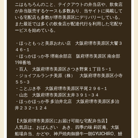
ニはもちろんのこと、テイクアウトの弁当店や、飲食店
が弁当販売するケースも多数あり、当サイトに掲載して
いる宅配店も多数が堺市美原区にデリバリーしている。
また最近では多くの飲食店が配達代行を利用した宅配サ
ービスを始めている。
・ほっともっと美原おわい店 大阪府堺市美原区大饗３
４６−１
・ほっかほっか亭 堺南余部店 阪府堺市美原区 南余部
198番地
・百人 大阪府堺市美原区さつき野東１丁目５−１
・ジョイフルランチ美原（株） 大阪府堺市美原区小寺
５５−３
・ことぶき亭 大阪府堺市美原区平尾２９６−１
・山忠 大阪府堺市美原区太井３９１−３４
・ほっかほっか亭 多治井北店 大阪府堺市美原区多治
井２３２−１２４
【大阪府堺市美原区にお届け可能な宅配弁当店】
人気店は、おばんざい あき、四季の味 莉匠庵、大阪
船場弁当、かどや、神戸焼肉御膳牛一朗GYUICHIRO、鰻