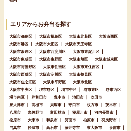
福岡
エリアからお弁当を探す
大阪市都島区
大阪市福島区
大阪市此花区
大阪市西区
大阪市港区
大阪市大正区
大阪市天王寺区
大阪市浪速区
大阪市西淀川区
大阪市東淀川区
大阪市東成区
大阪市生野区
大阪市旭区
大阪市城東区
大阪市阿倍野区
大阪市住吉区
大阪市東住吉区
大阪市西成区
大阪市淀川区
大阪市鶴見区
大阪市住之江区
大阪市平野区
大阪市北区
大阪市中央区
堺市堺区
堺市中区
堺市東区
堺市西区
堺市南区
岸和田市
豊中市
池田市
吹田市
泉大津市
高槻市
貝塚市
守口市
枚方市
茨木市
八尾市
泉佐野市
富田林市
寝屋川市
河内長野市
松原市
大東市
和泉市
箕面市
柏原市
羽曳野市
門真市
摂津市
高石市
藤井寺市
東大阪市
泉南市