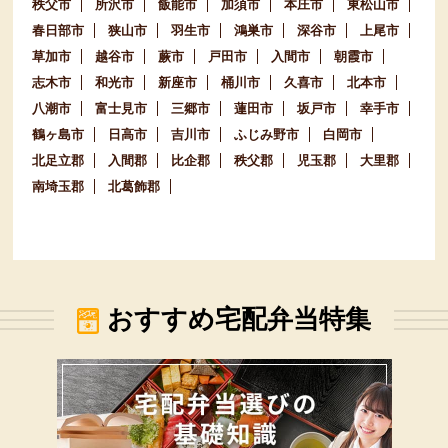
秩父市
所沢市
飯能市
加須市
本庄市
東松山市
春日部市
狭山市
羽生市
鴻巣市
深谷市
上尾市
草加市
越谷市
蕨市
戸田市
入間市
朝霞市
志木市
和光市
新座市
桶川市
久喜市
北本市
八潮市
富士見市
三郷市
蓮田市
坂戸市
幸手市
鶴ヶ島市
日高市
吉川市
ふじみ野市
白岡市
北足立郡
入間郡
比企郡
秩父郡
児玉郡
大里郡
南埼玉郡
北葛飾郡
おすすめ宅配弁当特集