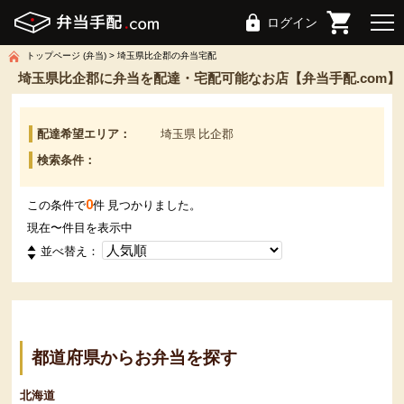
ログイン
トップページ (弁当)
埼玉県比企郡の弁当宅配
埼玉県比企郡に弁当を配達・宅配可能なお店【弁当手配.com】
配達希望エリア：
埼玉県 比企郡
検索条件：
0
この条件で
件 見つかりました。
現在
〜
件目を表示中
並べ替え：
都道府県からお弁当を探す
北海道