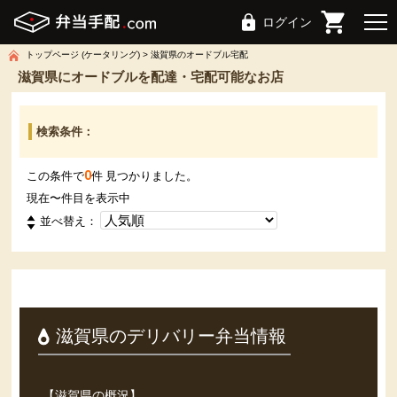
ログイン
トップページ (ケータリング)
滋賀県のオードブル宅配
滋賀県にオードブルを配達・宅配可能なお店
検索条件：
0
この条件で
件 見つかりました。
現在
〜
件目を表示中
並べ替え：
滋賀県のデリバリー弁当情報
【滋賀県の概況】