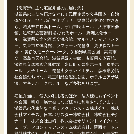
【滋賀県の主な宅配弁当のお届け先】
滋賀県の主なお届け先として民間企業や公共団体・自治
体のほか、ひこね市文化プラザ、栗東芸術文化会館さき
ら、滋賀県立長浜ドーム、守山市民ホール、大津市民会
館、滋賀県立芸術劇場 びわ湖ホール、野洲文化ホー
ル、滋賀県立文化産業交流会館、マルチメディアセンタ
ー、栗東市立体育館、ラフォーレ琵琶湖、奥伊吹スキー
場 ・ 奥伊吹モーターパーク、矢橋帰帆島公園、高島市
立 高島市民会館、滋賀県婦人会館、滋賀県立体育館、
滋賀県立彦根総合運動場、水口町立碧水ホール、奏美ホ
ール、太子ホール、琵琶湖グランドホテル、彦根勤労福
祉会館たちばな、竜王町総合運動公園、ホテルピアザ淡
海、マキノパークホテル など多数あります。
宅配弁当は、個人の利用者のほか、法人様にもイベント
や会議・研修・展示会になど様々に利用されています。
滋賀県の代表的な企業：アクアシステム株式会社、株式
会社アイテス、日本ポリスター株式会社、株式会社テク
ナート、株式会社山崎、株式会社オリエントマイクロウ
ェーブ、フロンティアシステム株式会社、関西オートメ
機器株式会社、東レ・プレシジョン株式会社、石井電気