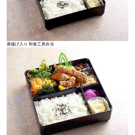
唐揚げ入り 和食工房弁当