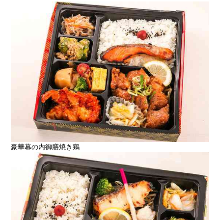
豪華幕の内御膳焼き鶏