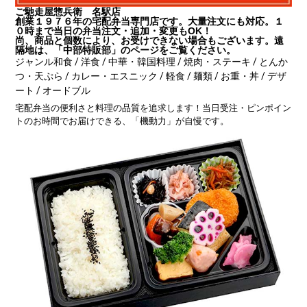
ご馳走屋惣兵衛 名駅店
創業１９７６年の宅配弁当専門店です。大量注文にも対応。１
０時まで当日の弁当注文・追加・変更もOK！
尚、商品と個数により、お受けできない場合もございます。遠
隔地は、「中部特販部」のページをご覧ください。
ジャンル
和食 / 洋食 / 中華・韓国料理 / 焼肉・ステーキ / とんか
つ・天ぷら / カレー・エスニック / 軽食 / 麺類 / お重・丼 / デザ
ート / オードブル
宅配弁当の便利さと料理の品質を追求します！当日受注・ピンポイン
トのお時間でお届けできる、「機動力」が自慢です。