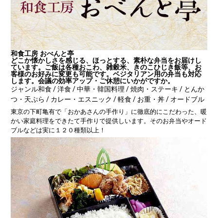
和食工房 おべんと亭
どこか懐かしさを感じる、ほっとする、素朴な弁当をお届けし
ています。ご飯は各種おこわ、雑穀米、きのこひじき飯等、お
客様のお好みに変更も可能です。ベジタリアン用の弁当も対応
します。会議の効率アップ・ご休憩にいかがですか。
ジャンル
和食 / 洋食 / 中華・韓国料理 / 焼肉・ステーキ / とんか
つ・天ぷら / カレー・エスニック / 軽食 / お重・丼 / オードブル
東京の下町亀有で「おかあさんの手作り」に徹底的にこだわった、暖
かい家庭料理をできたて手作りで提供しいます。そのお弁当やオード
ブルなどは実に１２０種類以上！