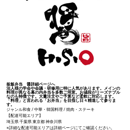
板飯弁当 醤
詳細ページへ
法人様の学会や会議・研修用に特に人気があります。メインの
料理が異なる幕の内弁当を多数ご用意。お値段がリーズナブル
なのも特徴です。大量注文やご予算など柔軟に対応します。
「料理」と言われる「お弁当」を目指し日々精進して参りま
す。
ジャンル
和食 / 中華・韓国料理 / 焼肉・ステーキ
【配達可能エリア】
埼玉県 千葉県 東京都 神奈川県
※詳細な配達可能エリアは詳細ページにてご確認ください。