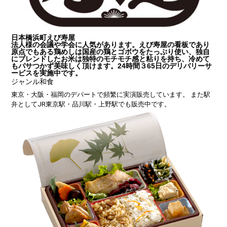
日本橋浜町えび寿屋
法人様の会議や学会に人気があります。えび寿屋の看板であり
原点でもある鶏めしは国産の鶏とゴボウをたっぷり使い、独自
にブレンドしたお米は独特のモチモチ感と粘りを持ち、冷めて
もパサつかず美味しく頂けます。24時間３65日のデリバリーサ
ービスを実施中です。
ジャンル
和食
東京・大阪・福岡のデパートで頻繁に実演販売しています。 また駅
弁としてJR東京駅・品川駅・上野駅でも販売中です。