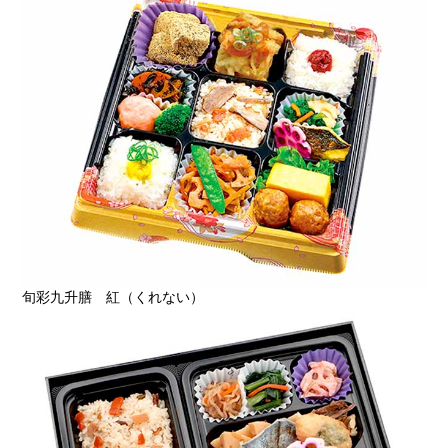
旬彩九升膳 紅（くれない）