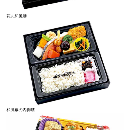
花丸和風膳
和風幕の内御膳