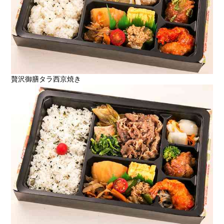
贅沢御膳タラ西京焼き