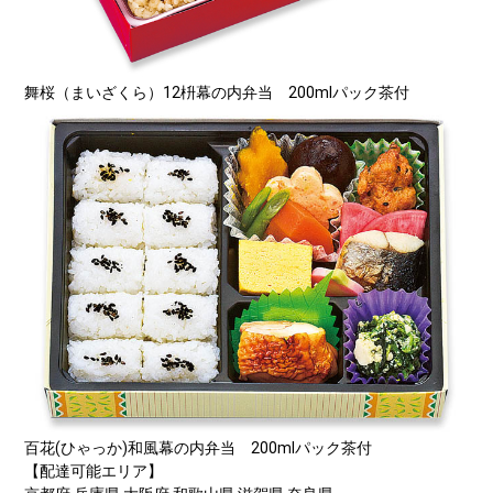
舞桜（まいざくら）12枡幕の内弁当 200mlパック茶付
百花(ひゃっか)和風幕の内弁当 200mlパック茶付
【配達可能エリア】