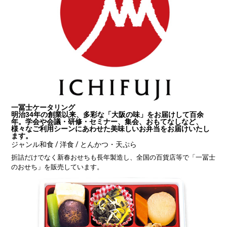
一冨士ケータリング
明治34年の創業以来、多彩な「大阪の味」をお届けして百余
年。学会や会議・研修・セミナー、集会、おもてなしなど、
様々なご利用シーンにあわせた美味しいお弁当をお届けいたし
ます。
ジャンル
和食 / 洋食 / とんかつ・天ぷら
折詰だけでなく新春おせちも長年製造し、全国の百貨店等で「一冨士
のおせち」を販売しています。