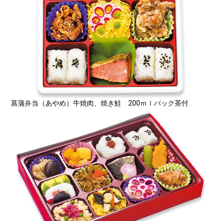
菖蒲弁当（あやめ）牛焼肉、焼き鮭 200ｍｌパック茶付