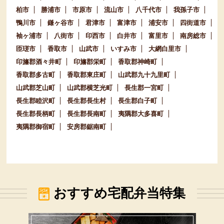
柏市
勝浦市
市原市
流山市
八千代市
我孫子市
鴨川市
鎌ヶ谷市
君津市
富津市
浦安市
四街道市
袖ヶ浦市
八街市
印西市
白井市
富里市
南房総市
匝瑳市
香取市
山武市
いすみ市
大網白里市
印旛郡酒々井町
印旛郡栄町
香取郡神崎町
香取郡多古町
香取郡東庄町
山武郡九十九里町
山武郡芝山町
山武郡横芝光町
長生郡一宮町
長生郡睦沢町
長生郡長生村
長生郡白子町
長生郡長柄町
長生郡長南町
夷隅郡大多喜町
夷隅郡御宿町
安房郡鋸南町
おすすめ宅配弁当特集