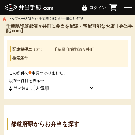
ログイン
トップページ (弁当)
千葉県印旛郡酒々井町の弁当宅配
千葉県印旛郡酒々井町に弁当を配達・宅配可能なお店【弁当手
配.com】
配達希望エリア：
千葉県 印旛郡酒々井町
検索条件：
0
この条件で
件 見つかりました。
現在
〜
件目を表示中
並べ替え：
都道府県からお弁当を探す