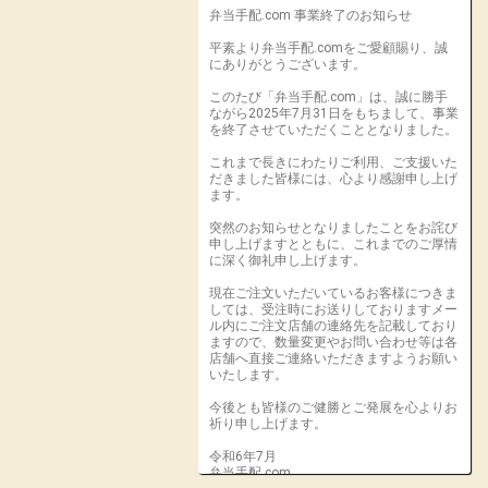
弁当手配.com 事業終了のお知らせ
平素より弁当手配.comをご愛顧賜り、誠
にありがとうございます。
このたび「弁当手配.com」は、誠に勝手
ながら2025年7月31日をもちまして、事業
を終了させていただくこととなりました。
これまで長きにわたりご利用、ご支援いた
だきました皆様には、心より感謝申し上げ
ます。
突然のお知らせとなりましたことをお詫び
申し上げますとともに、これまでのご厚情
に深く御礼申し上げます。
現在ご注文いただいているお客様につきま
しては、受注時にお送りしておりますメー
ル内にご注文店舗の連絡先を記載しており
ますので、数量変更やお問い合わせ等は各
店舗へ直接ご連絡いただきますようお願い
いたします。
今後とも皆様のご健勝とご発展を心よりお
祈り申し上げます。
令和6年7月
弁当手配.com