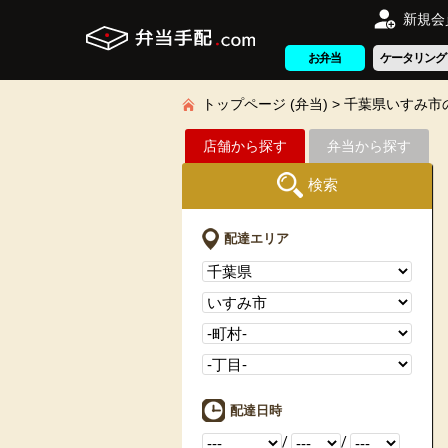
新規会
お弁当
ケータリング
トップページ (弁当)
千葉県いすみ市
店舗から探す
弁当から探す
検索
配達エリア
配達日時
/
/