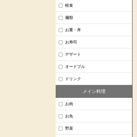
軽食
麺類
お重・丼
お寿司
デザート
オードブル
ドリンク
メイン料理
お肉
お魚
野菜