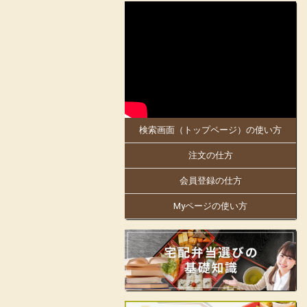
2025-05-30
大阪府、京都府のお客様にお届けします。
5月30日「お料理のまねき 大阪店」がオ
ープンしました!
同店は、創業明治21年。
日本で初めての駅弁幕の内を作った老舗の
伝統の味を大阪・京都でもお楽しみくださ
い。
検索画面（トップページ）の使い方
大阪万博にも出店中!人気商品の「まねき
のえきそば」の出汁を隠し味に使ったり
注文の仕方
と、「お料理のまねき」でしかできない味
付けや、こだわりをお弁当箱にギュッと詰
め込んでおります。
会員登録の仕方
姫路駅の駅弁をはじめ、地域の仕出しやロ
Myページの使い方
ケ弁、様々なお集りのお弁当などを手掛け
ています。
お客様の声に支えられて130余年の歴史の
ある老舗の味をお楽しみいただけます。
見た目も美しく楽しいお弁当をご提供し、
皆様の会合に彩りをお届けします。
店舗詳細ページはこちらから!
フェイスブックはこちらから!