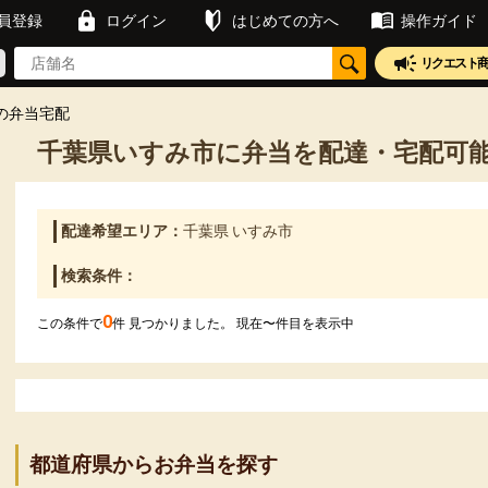
員登録
ログイン
はじめての方へ
操作ガイド
リクエスト
の弁当宅配
千葉県いすみ市に弁当を配達・宅配可
配達希望エリア：
千葉県 いすみ市
検索条件：
0
この条件で
件 見つかりました。 現在
〜
件目を表示中
都道府県からお弁当を探す