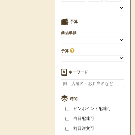
予算
商品単価
予算
キーワード
時間
ピンポイント配達可
当日配達可
前日注文可