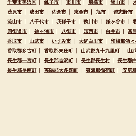
千葉市美浜区
銚子市
市川市
船橋市
館山市
茂原市
成田市
佐倉市
東金市
旭市
習志野市
流山市
八千代市
我孫子市
鴨川市
鎌ヶ谷市
四街道市
袖ヶ浦市
八街市
印西市
白井市
富
香取市
山武市
いすみ市
大網白里市
印旛郡酒々
香取郡多古町
香取郡東庄町
山武郡九十九里町
山
長生郡一宮町
長生郡睦沢町
長生郡長生村
長生郡
長生郡長南町
夷隅郡大多喜町
夷隅郡御宿町
安房