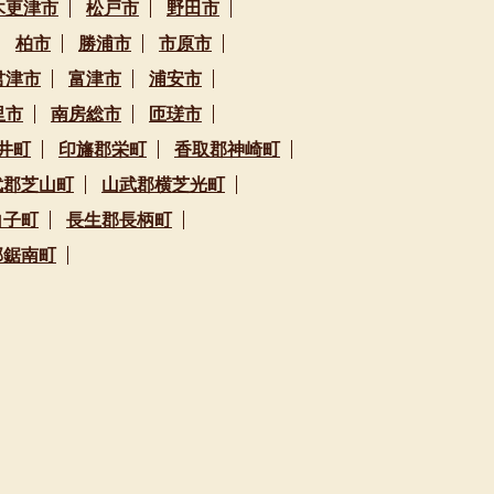
木更津市
松戸市
野田市
柏市
勝浦市
市原市
君津市
富津市
浦安市
里市
南房総市
匝瑳市
井町
印旛郡栄町
香取郡神崎町
武郡芝山町
山武郡横芝光町
白子町
長生郡長柄町
郡鋸南町