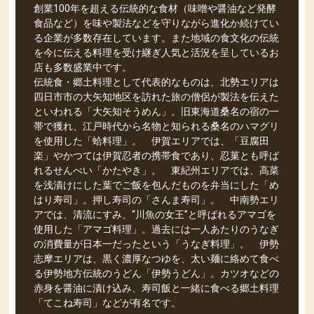
創業100年を超える伝統的な食材（味噌や醤油など発酵
食品など）を味や製法などを守りながら進化か続けてい
る企業が多数存在しています。また地域の食文化の伝統
を今に伝える料理を受け継ぎ人気と活況を呈しているお
店も多数盛業中です。
伝統食・郷土料理として代表的なものは、北勢エリアは
四日市市の大矢知地区を訪れた旅の僧侶が製法を伝えた
といわれる「大矢知そうめん」。旧東海道桑名の宿の一
帯で獲れ、江戸時代から名物と知られる桑名のハマグリ
を使用した「蛤料理」。 伊賀エリアでは、「豆腐田
楽」やかつては伊賀忍者の携帯食であり、忍菓とも呼ば
れるせんべい「かたやき」。 東紀州エリアでは、高菜
を浅漬けにした葉でご飯を包んだものを弁当にした「め
はり寿司」。押し寿司の「さんま寿司」。 中南勢エリ
アでは、清流にすみ、“川魚の女王”と呼ばれるアマゴを
使用した「アマゴ料理」。過去には一人あたりのうなぎ
の消費量が日本一だったという「うなぎ料理」。 伊勢
志摩エリアは、黒く濃厚なつゆを、太い麺に絡めて食べ
る伊勢地方伝統のうどん「伊勢うどん」。カツオなどの
赤身を醤油に漬け込み、寿司飯と一緒に食べる郷土料理
「てこね寿司」などが有名です。