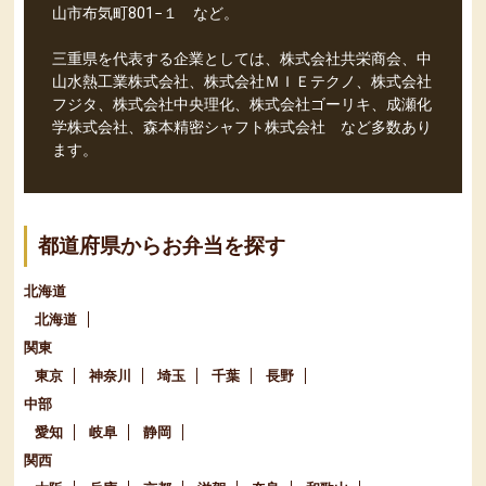
山市布気町801−１ など。
三重県を代表する企業としては、株式会社共栄商会、中
山水熱工業株式会社、株式会社ＭＩＥテクノ、株式会社
フジタ、株式会社中央理化、株式会社ゴーリキ、成瀬化
学株式会社、森本精密シャフト株式会社 など多数あり
ます。
都道府県からお弁当を探す
北海道
北海道
関東
東京
神奈川
埼玉
千葉
長野
中部
愛知
岐阜
静岡
関西