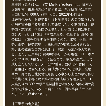
三重県（みえけん、（英: Mie Prefecture）は、日本の
近畿地方、東海地方に位置する県。県庁所在地は津市。
人口約1,744,000人（推計人口、2022年4月1日）
江戸時代から、お伊勢参り（お蔭参り）の名で知られる
伊勢神宮を擁する地域として発展した。令制国では、伊
勢国・志摩国・伊賀国の全域と、紀伊国（当初は熊野
国）の一部、計4国より構成される。包括する旧律令国
の数は、7国を包括する兵庫県に次ぐ。北勢、伊賀、中
勢、南勢（伊勢志摩）、東紀州の5地域に区分される。
海、山の豊富な自然に恵まれ、農業・漁業が盛んであ
る。また、江戸時代（御伊勢参り）から現在（F1日本グ
ランプリや、8耐など）に至るまで、観光を産業として
成り立たせている。人口は22番目、面積は25番目、人
口密度は20番目である。経済力については中京工業地
帯の一部である北勢地域を抱える事から上位の県であり
平成期に東京都に次ぐ第2位の経済成長を達成して、1
人当たりの GDP の県民経済計算は3位から15位の間の高
水準で推移している。出典： フリー百科事典『ウィキ
ペディア（Wikipedia）』
【三重県の食文化】