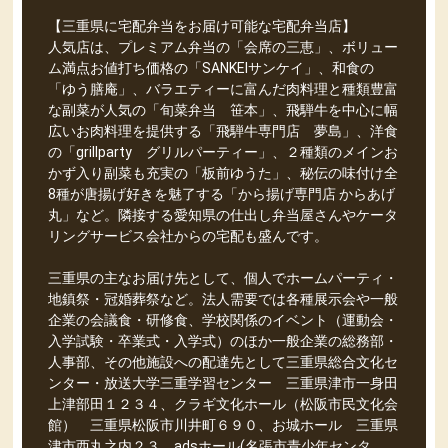
【三重県に宅配弁当をお届け可能な宅配弁当店】
人気店は、プレミアム弁当の「会席の三恵」、ボリュー
ム満点お値打ち価格の「SANKEIサンケイ」、和食の
「ゆう膳庵」、バラエティーに富んだ肉料理と種類豊富
な副菜が人気の「旬菜弁当 笹本」、飛騨牛を中心に幅
広いお肉料理を提供する「飛騨牛専門店 夢島」、洋食
の「grillparty グリルパーティー」、２種類のメインお
かず入り副菜も充実の「板前ゆうた」、秘伝の味付け全
8種が唐揚げ好きを魅了する「から揚げ専門店 からあげ
丸」など。隣接する愛知県の仕出し弁当屋さんやケータ
リングサービス会社からの宅配も盛んです。
三重県の主なお届け先として、個人でホームパーティ・
地鎮祭・冠婚葬祭など。法人需要では各種展示会や一般
企業の会議食・研修食、学校関係のイベント（運動会・
入学試験・卒業式・入学式）のほか一般企業の総務部・
人事部、その他施設への配達先として三重県総合文化セ
ンター・放送大学三重学習センター 三重県津市一身田
上津部田１２３４、クラギ文化ホール（松阪市民文化会
館） 三重県松阪市川井町６９０、お城ホール 三重県
津市西丸之内２３、adsホール(名張市青少年センタ