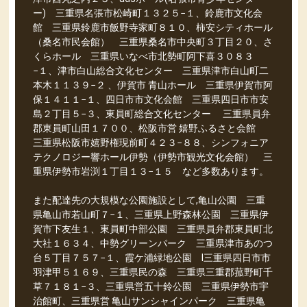
ー) 三重県名張市松崎町１３２５−１、鈴鹿市文化会
館 三重県鈴鹿市飯野寺家町８１０、柿安シティホール
（桑名市民会館） 三重県桑名市中央町３丁目２０、さ
くらホール 三重県いなべ市北勢町阿下喜３０８３
−１、津市白山総合文化センター 三重県津市白山町二
本木１１３９−２ 、伊賀市 青山ホール 三重県伊賀市阿
保１４１１−１、四日市市文化会館 三重県四日市市安
島２丁目５−３、東員町総合文化センター 三重県員弁
郡東員町山田１７００、松阪市営 嬉野ふるさと会館
三重県松阪市嬉野権現前町４２３−８８、シンフォニア
テクノロジー響ホール伊勢（伊勢市観光文化会館） 三
重県伊勢市岩渕１丁目１３−１５ など多数あります。
また配達先の大規模な公園施設として,亀山公園 三重
県亀山市若山町７−１、三重県上野森林公園 三重県伊
賀市下友生１、東員町中部公園 三重県員弁郡東員町北
大社１６３４、中勢グリーンパーク 三重県津市あのつ
台５丁目７５７−１、霞ケ浦緑地公園 l三重県四日市市
羽津甲５１６９、三重県民の森 三重県三重郡菰野町千
草７１８１−３、三重県営五十鈴公園 三重県伊勢市宇
治館町、三重県営 亀山サンシャインパーク 三重県亀