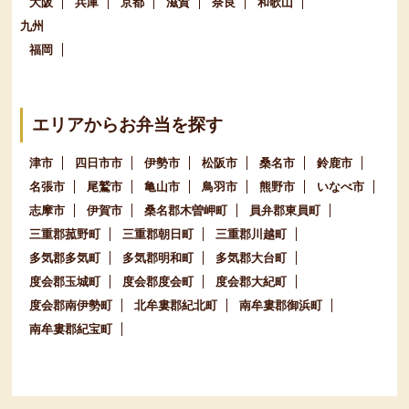
大阪
兵庫
京都
滋賀
奈良
和歌山
九州
福岡
エリアからお弁当を探す
津市
四日市市
伊勢市
松阪市
桑名市
鈴鹿市
名張市
尾鷲市
亀山市
鳥羽市
熊野市
いなべ市
志摩市
伊賀市
桑名郡木曽岬町
員弁郡東員町
三重郡菰野町
三重郡朝日町
三重郡川越町
多気郡多気町
多気郡明和町
多気郡大台町
度会郡玉城町
度会郡度会町
度会郡大紀町
度会郡南伊勢町
北牟婁郡紀北町
南牟婁郡御浜町
南牟婁郡紀宝町