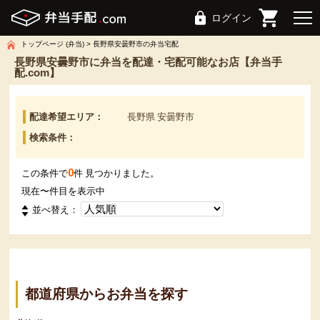
ログイン
トップページ (弁当)
長野県安曇野市の弁当宅配
長野県安曇野市に弁当を配達・宅配可能なお店【弁当手
配.com】
配達希望エリア：
長野県 安曇野市
検索条件：
0
この条件で
件 見つかりました。
現在
〜
件目を表示中
並べ替え：
都道府県からお弁当を探す