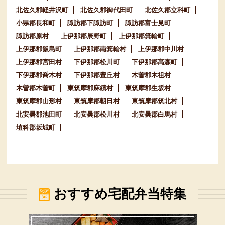
北佐久郡軽井沢町
北佐久郡御代田町
北佐久郡立科町
小県郡長和町
諏訪郡下諏訪町
諏訪郡富士見町
諏訪郡原村
上伊那郡辰野町
上伊那郡箕輪町
上伊那郡飯島町
上伊那郡南箕輪村
上伊那郡中川村
上伊那郡宮田村
下伊那郡松川町
下伊那郡高森町
下伊那郡喬木村
下伊那郡豊丘村
木曽郡木祖村
木曽郡木曽町
東筑摩郡麻績村
東筑摩郡生坂村
東筑摩郡山形村
東筑摩郡朝日村
東筑摩郡筑北村
北安曇郡池田町
北安曇郡松川村
北安曇郡白馬村
埴科郡坂城町
おすすめ宅配弁当特集