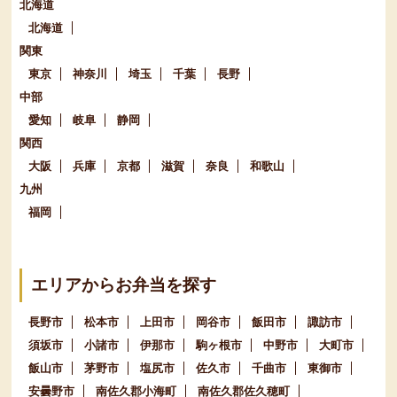
北海道
北海道
関東
東京
神奈川
埼玉
千葉
長野
中部
愛知
岐阜
静岡
関西
大阪
兵庫
京都
滋賀
奈良
和歌山
九州
福岡
エリアからお弁当を探す
長野市
松本市
上田市
岡谷市
飯田市
諏訪市
須坂市
小諸市
伊那市
駒ヶ根市
中野市
大町市
飯山市
茅野市
塩尻市
佐久市
千曲市
東御市
安曇野市
南佐久郡小海町
南佐久郡佐久穂町