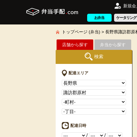
新規会
お弁当
ケータリング
トップページ (弁当)
長野県諏訪郡原
店舗から探す
弁当から探す
検索
配達エリア
配達日時
/
/