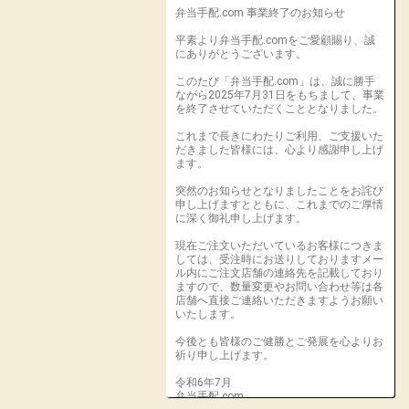
弁当手配.com 事業終了のお知らせ
平素より弁当手配.comをご愛顧賜り、誠
にありがとうございます。
このたび「弁当手配.com」は、誠に勝手
ながら2025年7月31日をもちまして、事業
を終了させていただくこととなりました。
これまで長きにわたりご利用、ご支援いた
だきました皆様には、心より感謝申し上げ
ます。
突然のお知らせとなりましたことをお詫び
申し上げますとともに、これまでのご厚情
に深く御礼申し上げます。
現在ご注文いただいているお客様につきま
しては、受注時にお送りしておりますメー
ル内にご注文店舗の連絡先を記載しており
ますので、数量変更やお問い合わせ等は各
店舗へ直接ご連絡いただきますようお願い
いたします。
今後とも皆様のご健勝とご発展を心よりお
祈り申し上げます。
令和6年7月
弁当手配.com