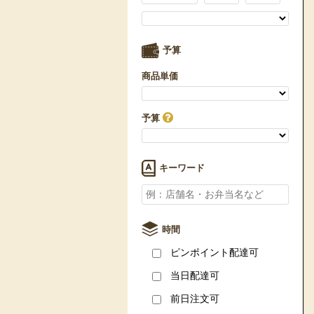
予算
商品単価
予算
キーワード
時間
ピンポイント配達可
当日配達可
前日注文可