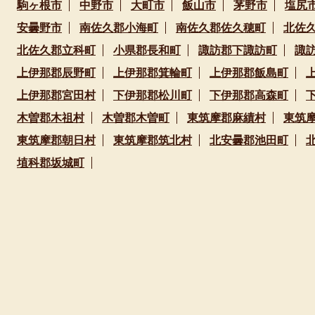
駒ヶ根市
中野市
大町市
飯山市
茅野市
塩尻
安曇野市
南佐久郡小海町
南佐久郡佐久穂町
北佐
北佐久郡立科町
小県郡長和町
諏訪郡下諏訪町
諏
上伊那郡辰野町
上伊那郡箕輪町
上伊那郡飯島町
上伊那郡宮田村
下伊那郡松川町
下伊那郡高森町
木曽郡木祖村
木曽郡木曽町
東筑摩郡麻績村
東筑
東筑摩郡朝日村
東筑摩郡筑北村
北安曇郡池田町
埴科郡坂城町