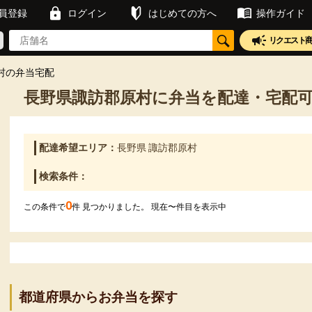
員登録
ログイン
はじめての方へ
操作ガイド
リクエスト
村の弁当宅配
長野県諏訪郡原村に弁当を配達・宅配
配達希望エリア：
長野県 諏訪郡原村
検索条件：
0
この条件で
件 見つかりました。 現在
〜
件目を表示中
都道府県からお弁当を探す