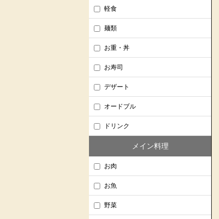
軽食
麺類
お重・丼
お寿司
デザート
オードブル
ドリンク
メイン料理
お肉
お魚
野菜