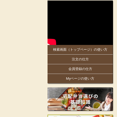
2025-05-30
大阪府、京都府のお客様にお届けします。
5月30日「お料理のまねき 大阪店」がオ
ープンしました!
同店は、創業明治21年。
日本で初めての駅弁幕の内を作った老舗の
伝統の味を大阪・京都でもお楽しみくださ
い。
検索画面（トップページ）の使い方
大阪万博にも出店中!人気商品の「まねき
のえきそば」の出汁を隠し味に使ったり
注文の仕方
と、「お料理のまねき」でしかできない味
付けや、こだわりをお弁当箱にギュッと詰
め込んでおります。
会員登録の仕方
姫路駅の駅弁をはじめ、地域の仕出しやロ
Myページの使い方
ケ弁、様々なお集りのお弁当などを手掛け
ています。
お客様の声に支えられて130余年の歴史の
ある老舗の味をお楽しみいただけます。
見た目も美しく楽しいお弁当をご提供し、
皆様の会合に彩りをお届けします。
店舗詳細ページはこちらから!
フェイスブックはこちらから!