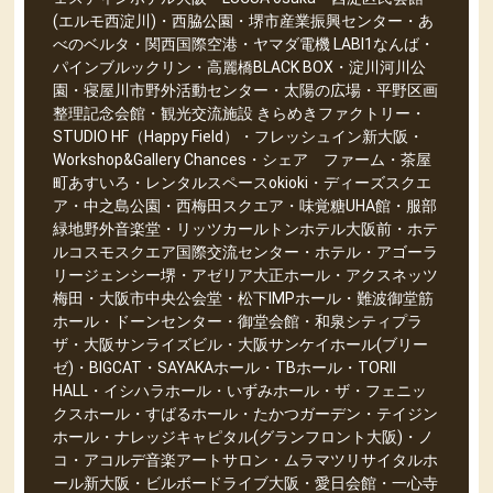
(エルモ西淀川)・西脇公園・堺市産業振興センター・あ
べのベルタ・関西国際空港・ヤマダ電機 LABI1なんば・
パインブルックリン・高麗橋BLACK BOX・淀川河川公
園・寝屋川市野外活動センター・太陽の広場・平野区画
整理記念会館・観光交流施設 きらめきファクトリー・
STUDIO HF（Happy Field）・フレッシュイン新大阪・
Workshop&Gallery Chances・シェア ファーム・茶屋
町あすいろ・レンタルスペースokioki・ディーズスクエ
ア・中之島公園・西梅田スクエア・味覚糖UHA館・服部
緑地野外音楽堂・リッツカールトンホテル大阪前・ホテ
ルコスモスクエア国際交流センター・ホテル・アゴーラ
リージェンシー堺・アゼリア大正ホール・アクスネッツ
梅田・大阪市中央公会堂・松下IMPホール・難波御堂筋
ホール・ドーンセンター・御堂会館・和泉シティプラ
ザ・大阪サンライズビル・大阪サンケイホール(ブリー
ゼ)・BIGCAT・SAYAKAホール・TBホール・TORII
HALL・イシハラホール・いずみホール・ザ・フェニッ
クスホール・すばるホール・たかつガーデン・テイジン
ホール・ナレッジキャピタル(グランフロント大阪)・ノ
コ・アコルデ音楽アートサロン・ムラマツリサイタルホ
ール新大阪・ビルボードライブ大阪・愛日会館・一心寺