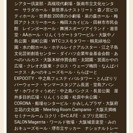
シアター倶楽部・高槻現代劇場・阪南市立文化センタ
ー サラダホール・新世界ルナストリート・森ノ宮ピロ
ティホール・世界館 200席の小劇場・泉の森ホール・梅
田アクトスリーホール・梅田スカイビル・田林市市民会
館 レインボーホール・舞洲スポーツアイランド・遊音
堂・AAホール・りんくうゲートタワービル・大阪中ノ
島公園・扇町公園・WTCコスモタワー・鶴見緑地公
園・水の館ホール・ホテルレイクアルスター・江之子島
文化芸術創造センター・ダイハツ企業年金基金会館・あ
べのハルカス・大阪木材仲買会館・太閤園・箕面かやの
広場・クレオ大阪東・クロス・ウェーブ梅田・なんばパ
ークス・あべのキューズモール・ららぽーと
EXPOCITY・中之島フェスティバルタワー・とんぼりリ
バーウォーク・ヤンマースタジアム長居・堂島アバン
ザ・ホワイティうめだ・中之島バンクス・長居公園 屋
外多目的広場・りんくう公園・松原中央公園・
CORONA・船場センタービル・かみしんプラザ・大阪府
立花の文化園・Meeting Room Campanio・大阪天満橋
セミナールーム コクリ・D+C.A.F.E・エブリ北堀江・
SALON Magenta・ワールド牧場・大阪城音楽堂・みの
おキューズモール・堺市立サッカー ナショナルトレー