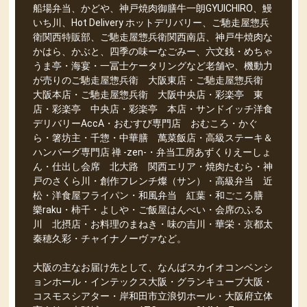
船場弁当、かどや、神戸焼肉御膳牛一朗GYUICHIRO、鰻
いち川、Hot Delivery ホットデリバリー、ご馳走屋惣兵
衛関西特販部、ご馳走屋惣兵衛関西南店、神戸牛焼肉な
かはら、かぶと、四季の味ーなごみー、六文銭・めちゃ
うま亭・海宴・一冨士ケータリングなど老舗や、機動力
が売りのご馳走屋惣兵衛 大阪東店・ご馳走屋惣兵衛
大阪本店・ご馳走屋惣兵衛 大阪中央店・彩楽亭 東
店・彩楽亭 中央店・彩楽亭 本店・サンドイッチ洋食
デリバリーAccA・おむすび専門店 おむころ・かぐ
ら・箸坊主・千惣・中華膳 萬菜飯店・高級ステーキ＆
ハンバーグ専門店 禅 -zen-・弁当工房あずくりえーしょ
ん・仕出し会席 北大路 関西エリア・焼肉たむら・神
戸のさくら川・創作フレンチ燦（サン）・高級弁当 近
松・洋食屋フライパン・和風弁当 紅葉・和ごころ膳
樂raku・柿千・よしや・ご飯屋はんべい・会席のふる
川 北摂店・お料理のまねき・味の吉川・華栄・京都太
秦穂久彩・チャイナノーヴァなど。
大阪の主なお届け先として、なんばスカイオコンベンシ
ョンホール・インテックス大阪・グランキューブ大阪・
コスモスシアター・岸和田市立浪切ホール・大阪府立体