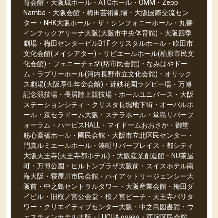
育会館・大阪城ホール・ATCホール・OMM・Zepp
Namba・大阪会館・梅田芸術劇場・大阪国際交流セン
ター・NHK大阪ホール・ザ・シンフォニーホール・丸善
インテックアリーナ大阪(大阪市中央体育館)・大阪四季
劇場・梅田センタービルB1F クリスタルホール・吹田市
文化会館(メイシアター)・リビエールホール(柏原市民文
化会館)・フェニーチェ堺(堺市民会館)・なみはやドー
ム・ラブリーホール(河内長野市立文化会館)・オリック
ス劇場(大阪厚生年金会館)・近鉄花園ラグビー場・万博
記念競技場・長居陸上競技場・ホールユニバース・大阪
ステーションシティ・クリスタ長堀地下街・オーバルホ
ール・京セラドーム大阪・ステラホール・堂島リバーフ
ォーラム・ハービスHALL・マイドームおおさか・御堂
筋心斎橋ホール・國民会館・大阪市立北区民センター・
門真ルミエールホール・湊町リバープレイス・都シティ
大阪天王寺(天王寺都ホテル)・大阪産業創造館・NU茶屋
町・万博公園・ヒルトンプラザ大阪前・スイスホテル南
海大阪・寝屋川市民会館・ハイアットリージェンシー大
阪前・中之島セントラルタワー・大阪産業会館・梅田ダ
イビル・旧桜ノ宮公会堂・桜ノ宮ビーチ・天王寺バリタ
ワー・クリエイティブセンター大阪・中之島図書館・ウ
ェスティンホテル大阪・LUCUA osaka・西淀区民会館