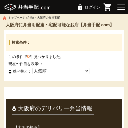
ログイン
トップページ (弁当)
大阪府の弁当宅配
大阪府に弁当を配達・宅配可能なお店【弁当手配.com】
検索条件：
0
この条件で
件 見つかりました。
現在
〜
件目を表示中
並べ替え：
大阪府のデリバリー弁当情報
【大阪の概況】