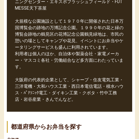
ニングセンター・エキスポフラッシュフィールド・FUT
MESSE天下茶屋
大規模な公園施設として１９７０年に開催された日本万
国博覧会の跡地の万博記念公園。１９９０年の花と緑の
博覧会跡地の鶴見区の花博記念公園鶴見緑地は、市民の
憩いの場としてキャンプや花見、イベントにお弁当やケ
ータリングサービスも盛んに利用されています。
利用者は個人のほか、自治体や製薬会社・家電メーカ
ー・マスコミ各社・労働組合など多方面にわたっていま
す。
大阪府の代表的企業として、シャープ・住友電気工業・
三洋電機・大和ハウス工業・西日本電信電話・積水ハウ
ス・ﾊﾟﾅｿﾆｯｸ電工・ダイキン工業・クボタ・竹中工務
店・岩谷産業・きんでんなど。
都道府県からお弁当を探す