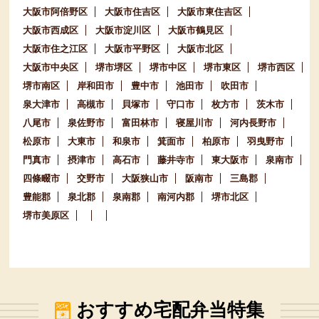
大阪市阿倍野区
大阪市住吉区
大阪市東住吉区
大阪市西成区
大阪市淀川区
大阪市鶴見区
大阪市住之江区
大阪市平野区
大阪市北区
大阪市中央区
堺市堺区
堺市中区
堺市東区
堺市西区
堺市南区
岸和田市
豊中市
池田市
吹田市
泉大津市
高槻市
貝塚市
守口市
枚方市
茨木市
八尾市
泉佐野市
富田林市
寝屋川市
河内長野市
松原市
大東市
和泉市
箕面市
柏原市
羽曳野市
門真市
摂津市
高石市
藤井寺市
東大阪市
泉南市
四條畷市
交野市
大阪狭山市
阪南市
三島郡
豊能郡
泉北郡
泉南郡
南河内郡
堺市北区
堺市美原区
おすすめ宅配弁当特集