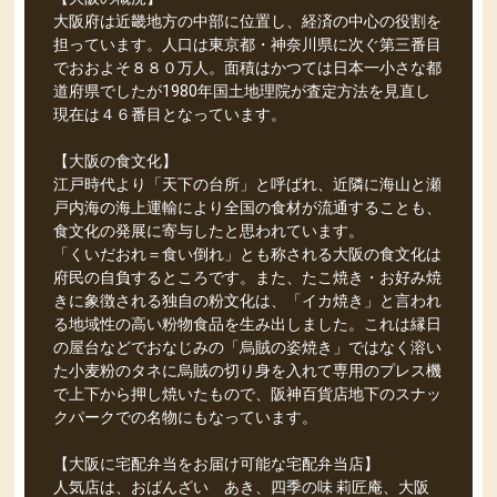
大阪府は近畿地方の中部に位置し、経済の中心の役割を
担っています。人口は東京都・神奈川県に次ぐ第三番目
でおおよそ８８０万人。面積はかつては日本一小さな都
道府県でしたが1980年国土地理院が査定方法を見直し
現在は４６番目となっています。
【大阪の食文化】
江戸時代より「天下の台所」と呼ばれ、近隣に海山と瀬
戸内海の海上運輸により全国の食材が流通することも、
食文化の発展に寄与したと思われています。
「くいだおれ＝食い倒れ」とも称される大阪の食文化は
府民の自負するところです。また、たこ焼き・お好み焼
きに象徴される独自の粉文化は、「イカ焼き」と言われ
る地域性の高い粉物食品を生み出しました。これは縁日
の屋台などでおなじみの「烏賊の姿焼き」ではなく溶い
た小麦粉のタネに烏賊の切り身を入れて専用のプレス機
で上下から押し焼いたもので、阪神百貨店地下のスナッ
クパークでの名物にもなっています。
【大阪に宅配弁当をお届け可能な宅配弁当店】
人気店は、おばんざい あき、四季の味 莉匠庵、大阪