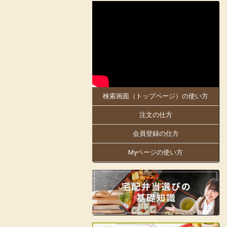
2025-05-30
大阪府、京都府のお客様にお届けします。
5月30日「お料理のまねき 大阪店」がオ
ープンしました!
同店は、創業明治21年。
日本で初めての駅弁幕の内を作った老舗の
伝統の味を大阪・京都でもお楽しみくださ
い。
検索画面（トップページ）の使い方
大阪万博にも出店中!人気商品の「まねき
のえきそば」の出汁を隠し味に使ったり
注文の仕方
と、「お料理のまねき」でしかできない味
付けや、こだわりをお弁当箱にギュッと詰
め込んでおります。
会員登録の仕方
姫路駅の駅弁をはじめ、地域の仕出しやロ
Myページの使い方
ケ弁、様々なお集りのお弁当などを手掛け
ています。
お客様の声に支えられて130余年の歴史の
ある老舗の味をお楽しみいただけます。
見た目も美しく楽しいお弁当をご提供し、
皆様の会合に彩りをお届けします。
店舗詳細ページはこちらから!
フェイスブックはこちらから!