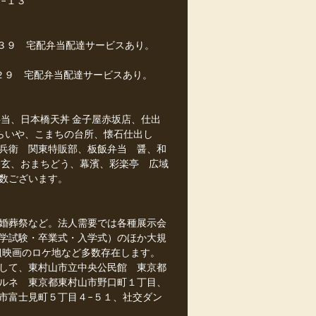
−１３
−３９ 宅配弁当配達サービスあり。
２９ 宅配弁当配達サービスあり。
当、日本橋天丼 金子屋赤坂店、仕出
からいや、こまちの台所、懐石仕出し
兵衛 関東特販部、板飯弁当 醤、和
勝玄、おまちどう、幕濱、彩楽亭 広域
数ございます。
婚葬祭など。法人需要では各種展示会
学試験・卒業式・入学式）のほか大規
組映画のロケ地など多数存在します。
して、東村山市立中央公民館 東京都
パルネ 東京都東村山市野口町１丁目、
市富士見町５丁目４−５１、社交ダン