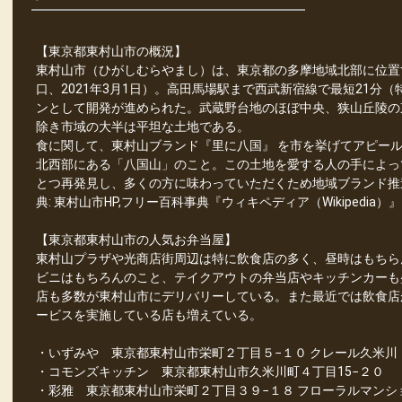
【東京都東村山市の概況】
東村山市（ひがしむらやまし）は、東京都の多摩地域北部に位置する
口、2021年3月1日）。高田馬場駅まで西武新宿線で最短21分
ンとして開発が進められた。武蔵野台地のほぼ中央、狭山丘陵の
除き市域の大半は平坦な土地である。
食に関して、東村山ブランド『里に八国』 を市を挙げてアピー
北西部にある「八国山」のこと。この土地を愛する人の手によっ
とつ再発見し、多くの方に味わっていただくため地域ブランド推
典: 東村山市HP,フリー百科事典『ウィキペディア（Wikipedia）』
【東京都東村山市の人気お弁当屋】
東村山プラザや光商店街周辺は特に飲食店の多く、昼時はもちら
ビニはもちろんのこと、テイクアウトの弁当店やキッチンカーも
店も多数が東村山市にデリバリーしている。また最近では飲食店
ービスを実施している店も増えている。
・いずみや 東京都東村山市栄町２丁目５−１０ クレール久米川
・コモンズキッチン 東京都東村山市久米川町４丁目15−２０
・彩雅 東京都東村山市栄町２丁目３９−１８ フローラルマンショ