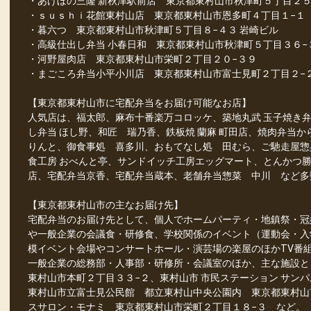
・あけぼの三隆 新秋津駅前店 東京都東村山市秋津町５丁目２５
・ｓｕｓｈｉ花館東村山店 東京都東村山市恩多町４丁目１−１
・暮六つ 東京都東村山市秋津町５丁目８−４３ 岩崎ビル
・高級仕出し弁当 小春日和 東京都東村山市秋津町５丁目３６
・河野屋肉店 東京都東村山市栄町２丁目２０−３９
・まごころ弁当小平小川店 東京都東村山市富士見町２丁目２−
【東京都東村山市に宅配弁当をお届け可能なお店】
人気店は、福太郎、麻布十番楽万コロッケ、築地丸武 玉子焼き弁
し弁当 ほし野、和匠 瑞乃香、鉄板焼 蘭麻 町田店、焼肉弁当
りんと、御食事処 喜多川、おもてなし処 田むら、ご馳走屋惣
食工房 おべんと亭、サンドイッチ工房エッグマート、とんかつ
店、宅配弁当京香、宅配弁当蔵本、老舗弁当惣菜 中川 など多
【東京都東村山市の主なお届け先】
宅配弁当のお届け先として、個人でホームパーティ・地鎮祭・冠
や一般企業の会議食・研修食、学校関係のイベント（運動会・入
模イベント会場やコンサートホール・演芸場の楽屋のほかTV番
一般企業の総務部・人事部・研修所・会議室のほか、主な施設と
東村山市本町２丁目３３−２、東村山市 市民ステーション サン
東村山市立富士見公民館 都立東村山中央公園内 東京都東村山
スサロン・モナミ 東京都東村山市栄町２丁目１８−３ など。