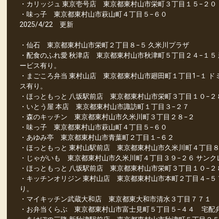
・カリッジュ 東京壱号店 東京都東村山市栄町３丁目１５−２０
・味っ子 東京都東村山市萩山町４丁目５−６０
2025/4/22 更新
・仙石 東京都東村山市栄町２丁目８−５ 久米川プラザ
・配食のふれ愛 秋津店 東京都東村山市秋津町５丁目２４−１５ 
ービス有り。
・まごころ弁当 東村山店 東京都東村山市廻田町１丁目1−１ ドミ
ス有り。
・ほっともっと 八坂駅前店 東京都東村山市栄町３丁目１０−
・いとう屋 本店 東京都東村山市諏訪町１丁目３−２７
・森のキッチン 東京都東村山市久米川町３丁目２８−２
・味っ子 東京都東村山市萩山町４丁目５−６０
・あゆみ亭 東京都東村山市青葉町２丁目１−６２
・ほっともっと 東村山駅前店 東京都東村山市久米川町４丁目
・じゃがいも 東京都東村山市久米川町４丁目３９−２６ サンク
・ほっともっと 八坂駅前店 東京都東村山市栄町３丁目１０−
・キッチンオリジン 東村山店 東京都東村山市本町２丁目４−５
り。
・マイキッチン武蔵大和店 東京都東大和市清水３丁目７７１
・お弁当くらぶ 東京都東村山市富士見町５丁目５−４４ 宅配