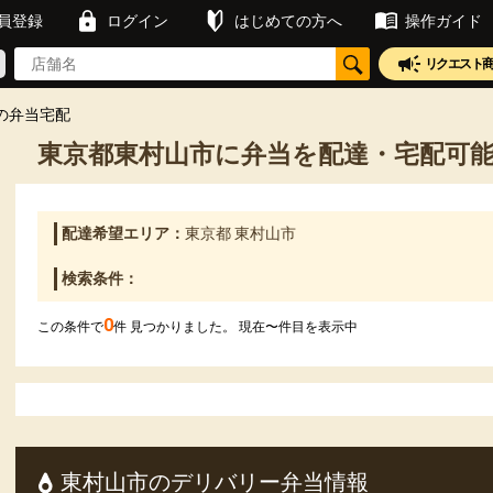
員登録
ログイン
はじめての方へ
操作ガイド
リクエスト
の弁当宅配
東京都東村山市に弁当を配達・宅配可
配達希望エリア：
東京都 東村山市
検索条件：
0
この条件で
件 見つかりました。 現在
〜
件目を表示中
東村山市のデリバリー弁当情報