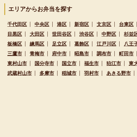
エリアからお弁当を探す
千代田区
中央区
港区
新宿区
文京区
台東区
目黒区
大田区
世田谷区
渋谷区
中野区
杉並
板橋区
練馬区
足立区
葛飾区
江戸川区
八王
三鷹市
青梅市
府中市
昭島市
調布市
町田市
東村山市
国分寺市
国立市
福生市
狛江市
東
武蔵村山市
多摩市
稲城市
羽村市
あきる野市