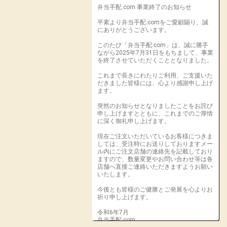
弁当手配.com 事業終了のお知らせ
平素より弁当手配.comをご愛顧賜り、誠
にありがとうございます。
このたび「弁当手配.com」は、誠に勝手
ながら2025年7月31日をもちまして、事業
を終了させていただくこととなりました。
これまで長きにわたりご利用、ご支援いた
だきました皆様には、心より感謝申し上げ
ます。
突然のお知らせとなりましたことをお詫び
申し上げますとともに、これまでのご厚情
に深く御礼申し上げます。
現在ご注文いただいているお客様につきま
しては、受注時にお送りしておりますメー
ル内にご注文店舗の連絡先を記載しており
ますので、数量変更やお問い合わせ等は各
店舗へ直接ご連絡いただきますようお願い
いたします。
今後とも皆様のご健勝とご発展を心よりお
祈り申し上げます。
令和6年7月
弁当手配.com