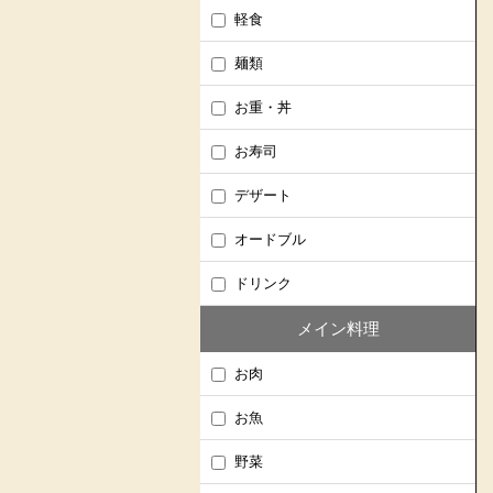
軽食
麺類
お重・丼
お寿司
デザート
オードブル
ドリンク
メイン料理
お肉
お魚
野菜