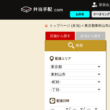
新規会
お弁当
ケータリング
トップページ (弁当)
東京都東村山市
店舗から探す
弁当から探す
検索
配達エリア
配達日時
/
/