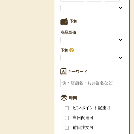
予算
商品単価
予算
キーワード
時間
ピンポイント配達可
当日配達可
前日注文可