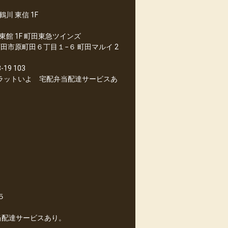
川 東信 1F
館 1F 町田東急ツインズ
市原町田６丁目１−６ 町田マルイ 2
9 103
２ フラットいよ 宅配弁当配達サービスあ
９
５
当配達サービスあり。