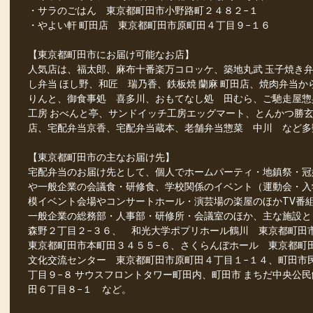
・サラのごはん 東京都町田市小野路町２４８２−１
・やよい軒 町田店 東京都町田市原町田４丁目９−１６
【東京都町田市にお届け可能なお店】
人気店は、福太郎、麻布十番楽万コロッケ、築地丸武 玉子焼き弁
し弁当 ほし野、和匠 瑞乃香、鉄板焼 蘭麻 町田店、焼肉弁当
りんと、御食事処 喜多川、おもてなし処 田むら、ご馳走屋惣
工房 おべんと亭、サンドイッチ工房エッグマート、とんかつ勝
店、宅配弁当京香、宅配弁当蔵本、老舗弁当惣菜 中川 など多
【東京都町田市の主なお届け先】
宅配弁当のお届け先として、個人でホームパーティ・地鎮祭・冠
や一般企業の会議食・研修食、学校関係のイベント（運動会・入
模イベント会場やコンサートホール・演芸場の楽屋のほかTV番
一般企業の総務部・人事部・研修所・会議室のほか、主な施設と
森野２丁目２−３６、 和光大学ポプリホール鶴川 東京都町田
東京都町田市本町田３４５５−６、さくらんぼホール 東京都町
文化交流センター 東京都町田市原町田４丁目１−１４、町田市
丁目９−８ サウスフロントタワー町田内、町田市 まちだ中央公
田６丁目８−１ など。