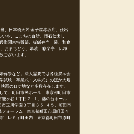
当、日本橋天丼 金子屋赤坂店、仕出
からいや、こまちの台所、懐石仕出し
兵衛関東特販部、板飯弁当 醤、和食
玄、おまちどう、幕濱、彩楽亭 広域
数ございます。
婚葬祭など。法人需要では各種展示会
学試験・卒業式・入学式）のほか大規
組映画のロケ地など多数存在します。
して、町田市民ホール 東京都町田市
市能ヶ谷１丁目２−１、藤の台ホール
田市玉川学園３丁目３５−４５、町田市
民フォーラム 東京都町田市原町田４
民館 レミィ町田内 東京都町田市原町