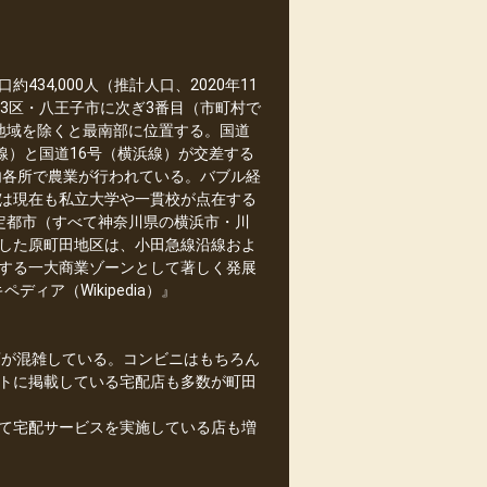
34,000人（推計人口、2020年11
3区・八王子市に次ぎ3番目（市町村で
地域を除くと最南部に位置する。国道
線）と国道16号（横浜線）が交差する
内各所で農業が行われている。バブル経
は現在も私立大学や一貫校が点在する
定都市（すべて神奈川県の横浜市・川
した原町田地区は、小田急線沿線およ
する一大商業ゾーンとして著しく発展
ィア（Wikipedia）』
店が混雑している。コンビニはもちろん
トに掲載している宅配店も多数が町田
て宅配サービスを実施している店も増