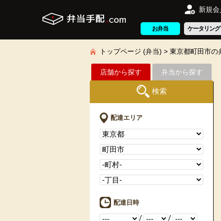
新規会
お弁当
ケータリング
トップページ (弁当)
東京都町田市の
店舗から探す
弁当から探す
検索
配達エリア
配達日時
/
/