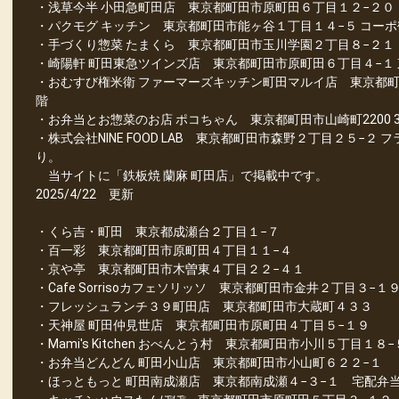
・浅草今半 小田急町田店 東京都町田市原町田６丁目１２−２０
・パクモグ キッチン 東京都町田市能ヶ谷１丁目１４−５ コーポ鶴
・手づくり惣菜 たまくら 東京都町田市玉川学園２丁目８−２１
・崎陽軒 町田東急ツインズ店 東京都町田市原町田６丁目４−１ 東
・おむすび権米衛 ファーマーズキッチン町田マルイ店 東京都町田
階
・お弁当とお惣菜のお店 ポコちゃん 東京都町田市山崎町2200 3-1
・株式会社NINE FOOD LAB 東京都町田市森野２丁目２５−
り。
当サイトに「鉄板焼 蘭麻 町田店」で掲載中です。
2025/4/22 更新
・くら吉・町田 東京都成瀬台２丁目１−７
・百一彩 東京都町田市原町田４丁目１１−４
・京や亭 東京都町田市木曽東４丁目２２−４１
・Cafe Sorrisoカフェソリッソ 東京都町田市金井２丁目３−１
・フレッシュランチ３９町田店 東京都町田市大蔵町４３３
・天神屋 町田仲見世店 東京都町田市原町田４丁目５−１９
・Mami's Kitchen おべんとう村 東京都町田市小川５丁目１８−
・お弁当どんどん 町田小山店 東京都町田市小山町６２２−１
・ほっともっと 町田南成瀬店 東京都南成瀬４−３−１ 宅配弁