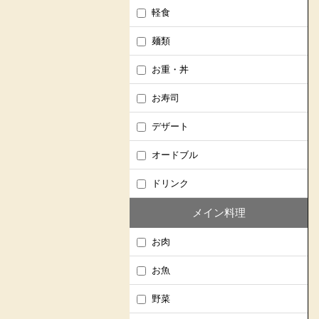
軽食
麺類
お重・丼
お寿司
デザート
オードブル
ドリンク
メイン料理
お肉
お魚
野菜