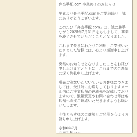
弁当手配.com 事業終了のお知らせ
平素より弁当手配.comをご愛顧賜り、誠
にありがとうございます。
このたび「弁当手配.com」は、誠に勝手
ながら2025年7月31日をもちまして、事業
を終了させていただくこととなりました。
これまで長きにわたりご利用、ご支援いた
だきました皆様には、心より感謝申し上げ
ます。
突然のお知らせとなりましたことをお詫び
申し上げますとともに、これまでのご厚情
に深く御礼申し上げます。
現在ご注文いただいているお客様につきま
しては、受注時にお送りしておりますメー
ル内にご注文店舗の連絡先を記載しており
ますので、数量変更やお問い合わせ等は各
店舗へ直接ご連絡いただきますようお願い
いたします。
今後とも皆様のご健勝とご発展を心よりお
祈り申し上げます。
令和6年7月
弁当手配.com