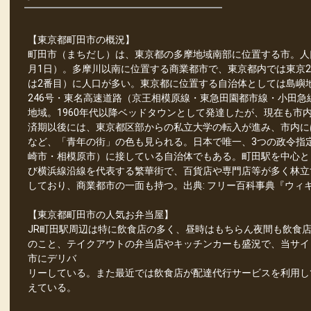
【東京都町田市の概況】
町田市（まちだし）は、東京都の多摩地域南部に位置する市。人口約4
月1日）。多摩川以南に位置する商業都市で、東京都内では東京2
は2番目）に人口が多い。東京都に位置する自治体としては島嶼
246号・東名高速道路（京王相模原線・東急田園都市線・小田急
地域。1960年代以降ベッドタウンとして発達したが、現在も市
済期以後には、東京都区部からの私立大学の転入が進み、市内に
など、「青年の街」の色も見られる。日本で唯一、3つの政令指
崎市・相模原市）に接している自治体でもある。町田駅を中心と
び横浜線沿線を代表する繁華街で、百貨店や専門店等が多く林立
しており、商業都市の一面も持つ。出典: フリー百科事典『ウィキペデ
【東京都町田市の人気お弁当屋】
JR町田駅周辺は特に飲食店の多く、昼時はもちらん夜間も飲食
のこと、テイクアウトの弁当店やキッチンカーも盛況で、当サイ
市にデリバ
リーしている。また最近では飲食店が配達代行サービスを利用し
えている。