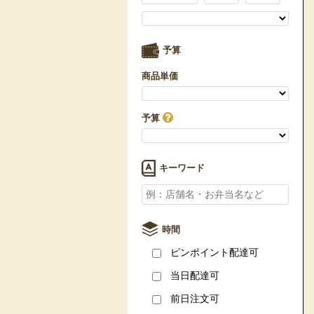
予算
商品単価
予算
キーワード
時間
ピンポイント配達可
当日配達可
前日注文可