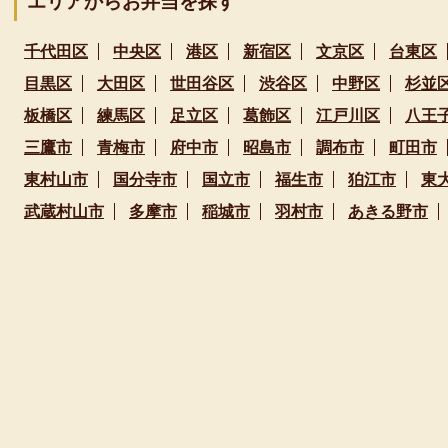
エリアからお弁当を探す
千代田区
中央区
港区
新宿区
文京区
台東区
目黒区
大田区
世田谷区
渋谷区
中野区
杉並
板橋区
練馬区
足立区
葛飾区
江戸川区
八王
三鷹市
青梅市
府中市
昭島市
調布市
町田市
東村山市
国分寺市
国立市
福生市
狛江市
東
武蔵村山市
多摩市
稲城市
羽村市
あきる野市