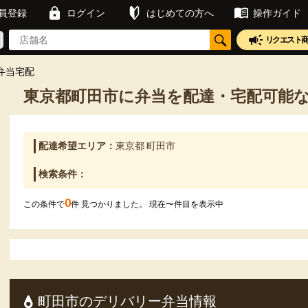
員登録
ログイン
はじめての方へ
操作ガイド
リクエスト
弁当宅配
東京都町田市に弁当を配達・宅配可能
配達希望エリア：
東京都 町田市
検索条件：
0
この条件で
件 見つかりました。 現在
〜
件目を表示中
町田市のデリバリー弁当情報