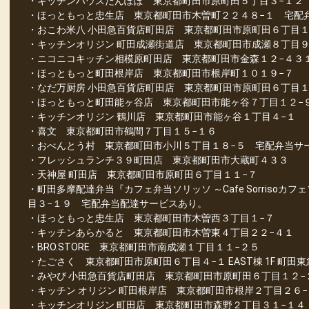
・キッチンハウスたんぽぽ 東京都町田市原町田５丁目３−１２
・ほっともっと忠生店 東京都町田市木曽町２２４８−１ 宅配
・おこわ米八 小田急百貨店町田店 東京都町田市原町田６丁目１
・キッチンオリジン 町田成瀬街道店 東京都町田市成瀬８丁目９
・ニコニコキッチン相模原町田店 東京都町田市金森１２−４３
・ほっともっと町田根岸店 東京都町田市根岸町１０１９−７
・なだ万厨房 小田急百貨店町田店 東京都町田市原町田６丁目１
・ほっともっと町田能ヶ谷店 東京都町田市能ヶ谷７丁目１２−
・キッチンオリジン 鶴川店 東京都町田市能ヶ谷１丁目４−１
・喜文 東京都町田市鶴間７丁目１５−１６
・おべんとう村 東京都町田市小川５丁目１８−５ 宅配弁当サ
・フレッシュランチ３９町田店 東京都町田市大蔵町４３３
・天神屋 町田店 東京都町田市原町田６丁目１１−７
・町田多摩配達弁当『カフェ弁当ソリッソ ～Cafe Sorriso
目３−１９ 宅配弁当配達サービスあり。
・ほっともっと忠生店 東京都町田市木曽西３丁目１−７
・キッチンあらかると 東京都町田市木曽東４丁目２２−４１
・BRO.STORE 東京都町田市南成瀬１丁目１１−２５
・たごさく 東京都町田市原町田６丁目４−１ EAST棟 1F 町田
・みやび 小田急百貨店町田店 東京都町田市原町田６丁目１２−
・キッチン オリジン 町田根岸店 東京都町田市根岸２丁目２６−
・キッチンオリジン 町田店 東京都町田市森野２丁目３１−１４