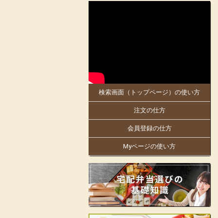
2025-05-30
大阪府、京都府のお客様にお届けします。
5月30日「お料理のまねき 大阪店」がオ
ープンしました!
同店は、創業明治21年。
日本で初めての駅弁幕の内を作った老舗の
伝統の味を大阪・京都でもお楽しみくださ
い。
検索画面（トップページ）の使い方
大阪万博にも出店中!人気商品の「まねき
のえきそば」の出汁を隠し味に使ったり
注文の仕方
と、「お料理のまねき」でしかできない味
付けや、こだわりをお弁当箱にギュッと詰
め込んでおります。
会員登録の仕方
姫路駅の駅弁をはじめ、地域の仕出しやロ
Myページの使い方
ケ弁、様々なお集りのお弁当などを手掛け
ています。
お客様の声に支えられて130余年の歴史の
ある老舗の味をお楽しみいただけます。
見た目も美しく楽しいお弁当をご提供し、
皆様の会合に彩りをお届けします。
店舗詳細ページはこちらから!
フェイスブックはこちらから!