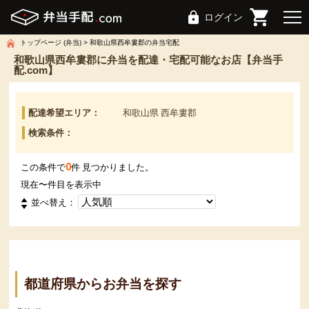
ログイン
トップページ (弁当)
和歌山県西牟婁郡の弁当宅配
和歌山県西牟婁郡に弁当を配達・宅配可能なお店【弁当手
配.com】
配達希望エリア：
和歌山県 西牟婁郡
検索条件：
0
この条件で
件 見つかりました。
現在
〜
件目を表示中
並べ替え：
都道府県からお弁当を探す