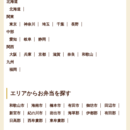
北海道
北海道
関東
東京
神奈川
埼玉
千葉
長野
中部
愛知
岐阜
静岡
関西
大阪
兵庫
京都
滋賀
奈良
和歌山
九州
福岡
エリアからお弁当を探す
和歌山市
海南市
橋本市
有田市
御坊市
田辺市
新宮市
紀の川市
岩出市
海草郡
伊都郡
有田郡
日高郡
西牟婁郡
東牟婁郡