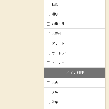
軽食
麺類
お重・丼
お寿司
デザート
オードブル
ドリンク
メイン料理
お肉
お魚
野菜