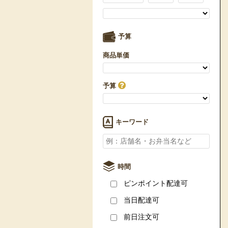
予算
商品単価
予算
キーワード
時間
ピンポイント配達可
当日配達可
前日注文可