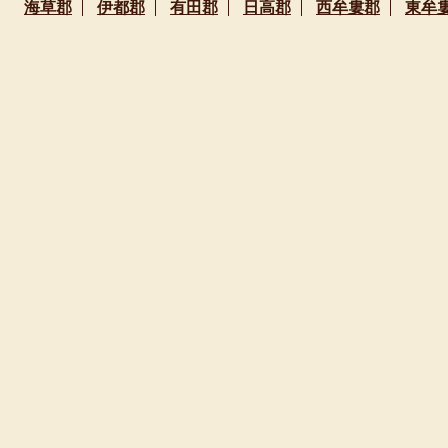
海草郡
伊都郡
有田郡
日高郡
西牟婁郡
東牟