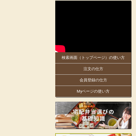
2025-05-30
大阪府、京都府のお客様にお届けします。
5月30日「お料理のまねき 大阪店」がオ
ープンしました!
同店は、創業明治21年。
日本で初めての駅弁幕の内を作った老舗の
伝統の味を大阪・京都でもお楽しみくださ
い。
検索画面（トップページ）の使い方
大阪万博にも出店中!人気商品の「まねき
のえきそば」の出汁を隠し味に使ったり
注文の仕方
と、「お料理のまねき」でしかできない味
付けや、こだわりをお弁当箱にギュッと詰
め込んでおります。
会員登録の仕方
姫路駅の駅弁をはじめ、地域の仕出しやロ
Myページの使い方
ケ弁、様々なお集りのお弁当などを手掛け
ています。
お客様の声に支えられて130余年の歴史の
ある老舗の味をお楽しみいただけます。
見た目も美しく楽しいお弁当をご提供し、
皆様の会合に彩りをお届けします。
店舗詳細ページはこちらから!
フェイスブックはこちらから!