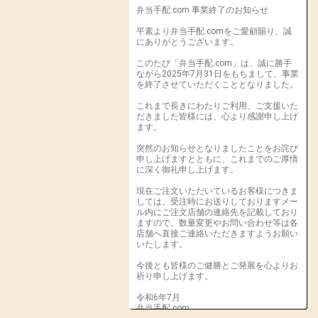
弁当手配.com 事業終了のお知らせ
平素より弁当手配.comをご愛顧賜り、誠
にありがとうございます。
このたび「弁当手配.com」は、誠に勝手
ながら2025年7月31日をもちまして、事業
を終了させていただくこととなりました。
これまで長きにわたりご利用、ご支援いた
だきました皆様には、心より感謝申し上げ
ます。
突然のお知らせとなりましたことをお詫び
申し上げますとともに、これまでのご厚情
に深く御礼申し上げます。
現在ご注文いただいているお客様につきま
しては、受注時にお送りしておりますメー
ル内にご注文店舗の連絡先を記載しており
ますので、数量変更やお問い合わせ等は各
店舗へ直接ご連絡いただきますようお願い
いたします。
今後とも皆様のご健勝とご発展を心よりお
祈り申し上げます。
令和6年7月
弁当手配.com