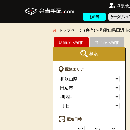
新規会
お弁当
ケータリング
トップページ (弁当)
和歌山県田辺市
店舗から探す
弁当から探す
検索
配達エリア
配達日時
/
/