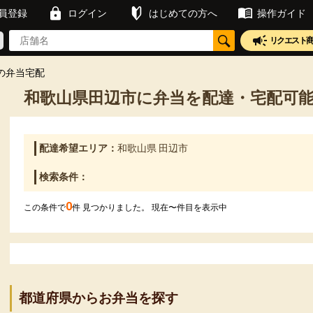
員登録
ログイン
はじめての方へ
操作ガイド
リクエスト
の弁当宅配
和歌山県田辺市に弁当を配達・宅配可
配達希望エリア：
和歌山県 田辺市
検索条件：
0
この条件で
件 見つかりました。 現在
〜
件目を表示中
都道府県からお弁当を探す