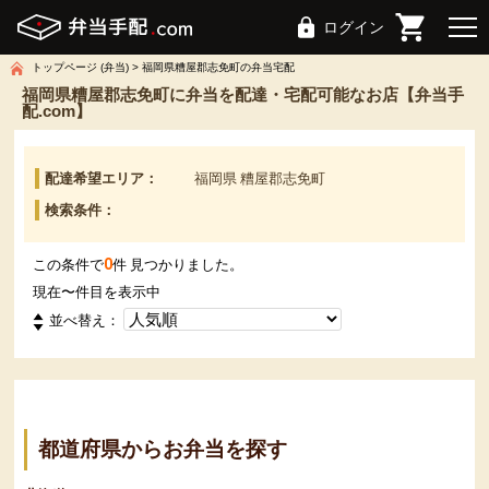
ログイン
トップページ (弁当)
福岡県糟屋郡志免町の弁当宅配
福岡県糟屋郡志免町に弁当を配達・宅配可能なお店【弁当手
配.com】
配達希望エリア：
福岡県 糟屋郡志免町
検索条件：
0
この条件で
件 見つかりました。
現在
〜
件目を表示中
並べ替え：
都道府県からお弁当を探す