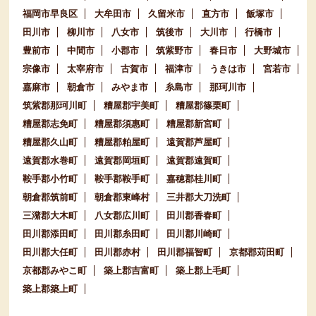
福岡市早良区
大牟田市
久留米市
直方市
飯塚市
田川市
柳川市
八女市
筑後市
大川市
行橋市
豊前市
中間市
小郡市
筑紫野市
春日市
大野城市
宗像市
太宰府市
古賀市
福津市
うきは市
宮若市
嘉麻市
朝倉市
みやま市
糸島市
那珂川市
筑紫郡那珂川町
糟屋郡宇美町
糟屋郡篠栗町
糟屋郡志免町
糟屋郡須惠町
糟屋郡新宮町
糟屋郡久山町
糟屋郡粕屋町
遠賀郡芦屋町
遠賀郡水巻町
遠賀郡岡垣町
遠賀郡遠賀町
鞍手郡小竹町
鞍手郡鞍手町
嘉穂郡桂川町
朝倉郡筑前町
朝倉郡東峰村
三井郡大刀洗町
三潴郡大木町
八女郡広川町
田川郡香春町
田川郡添田町
田川郡糸田町
田川郡川崎町
田川郡大任町
田川郡赤村
田川郡福智町
京都郡苅田町
京都郡みやこ町
築上郡吉富町
築上郡上毛町
築上郡築上町