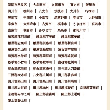
福岡市早良区
大牟田市
久留米市
直方市
飯塚市
田川市
柳川市
八女市
筑後市
大川市
行橋市
豊前市
中間市
小郡市
筑紫野市
春日市
大野城市
宗像市
太宰府市
古賀市
福津市
うきは市
宮若市
嘉麻市
朝倉市
みやま市
糸島市
那珂川市
筑紫郡那珂川町
糟屋郡宇美町
糟屋郡篠栗町
糟屋郡志免町
糟屋郡須惠町
糟屋郡新宮町
糟屋郡久山町
糟屋郡粕屋町
遠賀郡芦屋町
遠賀郡水巻町
遠賀郡岡垣町
遠賀郡遠賀町
鞍手郡小竹町
鞍手郡鞍手町
嘉穂郡桂川町
朝倉郡筑前町
朝倉郡東峰村
三井郡大刀洗町
三潴郡大木町
八女郡広川町
田川郡香春町
田川郡添田町
田川郡糸田町
田川郡川崎町
田川郡大任町
田川郡赤村
田川郡福智町
京都郡苅田町
京都郡みやこ町
築上郡吉富町
築上郡上毛町
築上郡築上町