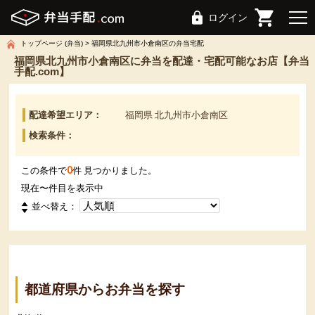
ログイン
トップページ (弁当)
福岡県北九州市小倉南区の弁当宅配
福岡県北九州市小倉南区に弁当を配達・宅配可能なお店【弁当
手配.com】
配達希望エリア：
福岡県 北九州市小倉南区
検索条件：
0
この条件で
件 見つかりました。
現在
〜
件目を表示中
並べ替え：
都道府県からお弁当を探す