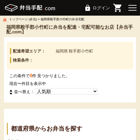
ログイン
トップページ (弁当)
福岡県鞍手郡小竹町の弁当宅配
福岡県鞍手郡小竹町に弁当を配達・宅配可能なお店【弁当手
配.com】
配達希望エリア：
福岡県 鞍手郡小竹町
検索条件：
0
この条件で
件 見つかりました。
現在
〜
件目を表示中
並べ替え：
都道府県からお弁当を探す