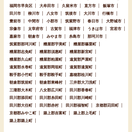
福岡市早良区
大牟田市
久留米市
直方市
飯塚市
田川市
柳川市
八女市
筑後市
大川市
行橋市
豊前市
中間市
小郡市
筑紫野市
春日市
大野城市
宗像市
太宰府市
古賀市
福津市
うきは市
宮若市
嘉麻市
朝倉市
みやま市
糸島市
那珂川市
筑紫郡那珂川町
糟屋郡宇美町
糟屋郡篠栗町
糟屋郡志免町
糟屋郡須惠町
糟屋郡新宮町
糟屋郡久山町
糟屋郡粕屋町
遠賀郡芦屋町
遠賀郡水巻町
遠賀郡岡垣町
遠賀郡遠賀町
鞍手郡小竹町
鞍手郡鞍手町
嘉穂郡桂川町
朝倉郡筑前町
朝倉郡東峰村
三井郡大刀洗町
三潴郡大木町
八女郡広川町
田川郡香春町
田川郡添田町
田川郡糸田町
田川郡川崎町
田川郡大任町
田川郡赤村
田川郡福智町
京都郡苅田町
京都郡みやこ町
築上郡吉富町
築上郡上毛町
築上郡築上町