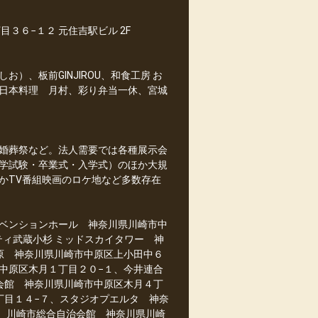
３６−１２ 元住吉駅ビル 2F
、板前GINJIROU、和食工房 お
日本料理 月村、彩り弁当一休、宮城
婚葬祭など。法人需要では各種展示会
学試験・卒業式・入学式）のほか大規
かTV番組映画のロケ地など多数存在
ベンションホール 神奈川県川崎市中
ティ武蔵小杉 ミッドスカイタワー 神
原 神奈川県川崎市中原区上小田中６
市中原区木月１丁目２０−１、今井連合
会館 神奈川県川崎市中原区木月４丁
丁目１４−７、スタジオプエルタ 神奈
01、川崎市総合自治会館 神奈川県川崎