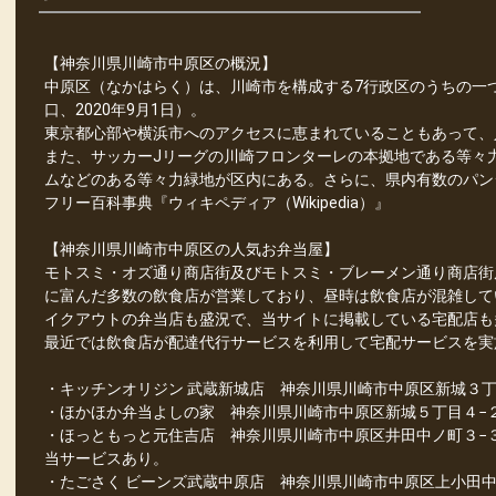
【神奈川県川崎市中原区の概況】
中原区（なかはらく）は、川崎市を構成する7行政区のうちの一つで
口、2020年9月1日）。
東京都心部や横浜市へのアクセスに恵まれていることもあって、
また、サッカーJリーグの川崎フロンターレの本拠地である等々
ムなどのある等々力緑地が区内にある。さらに、県内有数のパン
フリー百科事典『ウィキペディア（Wikipedia）』
【神奈川県川崎市中原区の人気お弁当屋】
モトスミ・オズ通り商店街及びモトスミ・ブレーメン通り商店街
に富んだ多数の飲食店が営業しており、昼時は飲食店が混雑して
イクアウトの弁当店も盛況で、当サイトに掲載している宅配店も
最近では飲食店が配達代行サービスを利用して宅配サービスを実
・キッチンオリジン 武蔵新城店 神奈川県川崎市中原区新城３丁
・ほかほか弁当よしの家 神奈川県川崎市中原区新城５丁目４−
・ほっともっと元住吉店 神奈川県川崎市中原区井田中ノ町３−３
当サービスあり。
・たごさく ビーンズ武蔵中原店 神奈川県川崎市中原区上小田中