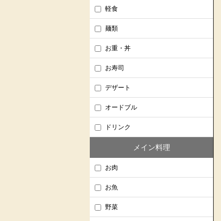
軽食
麺類
お重・丼
お寿司
デザート
オードブル
ドリンク
メイン料理
お肉
お魚
野菜