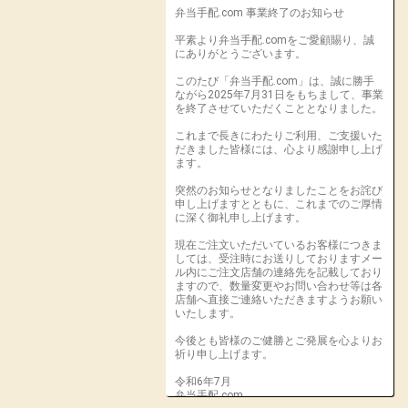
弁当手配.com 事業終了のお知らせ
平素より弁当手配.comをご愛顧賜り、誠
にありがとうございます。
このたび「弁当手配.com」は、誠に勝手
ながら2025年7月31日をもちまして、事業
を終了させていただくこととなりました。
これまで長きにわたりご利用、ご支援いた
だきました皆様には、心より感謝申し上げ
ます。
突然のお知らせとなりましたことをお詫び
申し上げますとともに、これまでのご厚情
に深く御礼申し上げます。
現在ご注文いただいているお客様につきま
しては、受注時にお送りしておりますメー
ル内にご注文店舗の連絡先を記載しており
ますので、数量変更やお問い合わせ等は各
店舗へ直接ご連絡いただきますようお願い
いたします。
今後とも皆様のご健勝とご発展を心よりお
祈り申し上げます。
令和6年7月
弁当手配.com