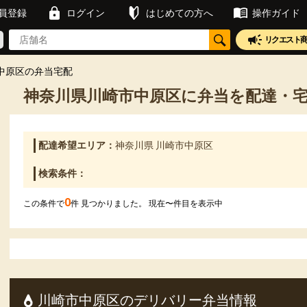
員登録
ログイン
はじめての方へ
操作ガイド
リクエスト
中原区の弁当宅配
神奈川県川崎市中原区に弁当を配達・
配達希望エリア：
神奈川県 川崎市中原区
検索条件：
0
この条件で
件 見つかりました。 現在
〜
件目を表示中
川崎市中原区のデリバリー弁当情報