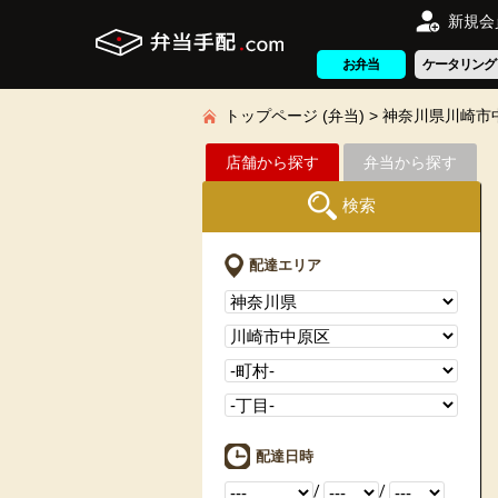
新規会
お弁当
ケータリング
トップページ (弁当)
神奈川県川崎市
店舗から探す
弁当から探す
検索
配達エリア
配達日時
/
/