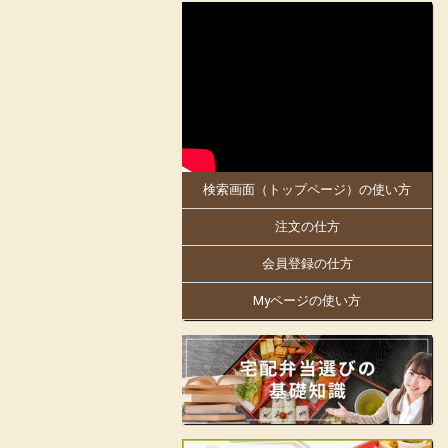
2025-05-30
大阪府、京都府のお客様にお届けします。
5月30日「お料理のまねき 大阪店」がオ
ープンしました!
同店は、創業明治21年。
日本で初めての駅弁幕の内を作った老舗の
伝統の味を大阪・京都でもお楽しみくださ
い。
検索画面（トップページ）の使い方
大阪万博にも出店中!人気商品の「まねき
のえきそば」の出汁を隠し味に使ったり
注文の仕方
と、「お料理のまねき」でしかできない味
付けや、こだわりをお弁当箱にギュッと詰
め込んでおります。
会員登録の仕方
姫路駅の駅弁をはじめ、地域の仕出しやロ
Myページの使い方
ケ弁、様々なお集りのお弁当などを手掛け
ています。
お客様の声に支えられて130余年の歴史の
ある老舗の味をお楽しみいただけます。
見た目も美しく楽しいお弁当をご提供し、
皆様の会合に彩りをお届けします。
店舗詳細ページはこちらから!
フェイスブックはこちらから!