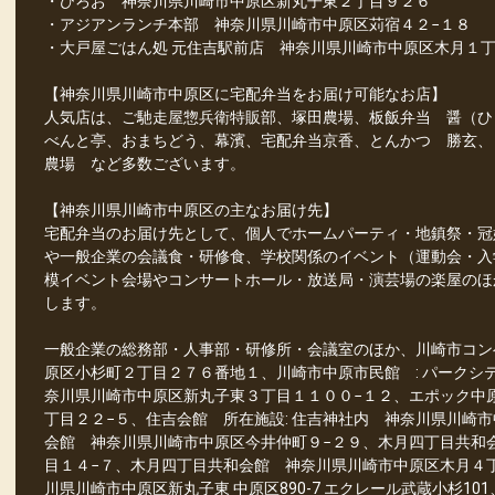
・ひろお 神奈川県川崎市中原区新丸子東２丁目９２６
・アジアンランチ本部 神奈川県川崎市中原区苅宿４２−１８
・大戸屋ごはん処 元住吉駅前店 神奈川県川崎市中原区木月１丁目
【神奈川県川崎市中原区に宅配弁当をお届け可能なお店】
人気店は、ご馳走屋惣兵衛特販部、塚田農場、板飯弁当 醤（ひしお）
べんと亭、おまちどう、幕濱、宅配弁当京香、とんかつ 勝玄、
農場 など多数ございます。
【神奈川県川崎市中原区の主なお届け先】
宅配弁当のお届け先として、個人でホームパーティ・地鎮祭・冠
や一般企業の会議食・研修食、学校関係のイベント（運動会・入
模イベント会場やコンサートホール・放送局・演芸場の楽屋のほ
します。
一般企業の総務部・人事部・研修所・会議室のほか、川崎市コン
原区小杉町２丁目２７６番地１、川崎市中原市民館 : パークシ
奈川県川崎市中原区新丸子東３丁目１１００−１２、エポック中
丁目２２−５、住吉会館 所在施設: 住吉神社内 神奈川県川崎
会館 神奈川県川崎市中原区今井仲町９−２９、木月四丁目共和
目１４−７、木月四丁目共和会館 神奈川県川崎市中原区木月４
川県川崎市中原区新丸子東 中原区890-7 エクレール武蔵小杉1