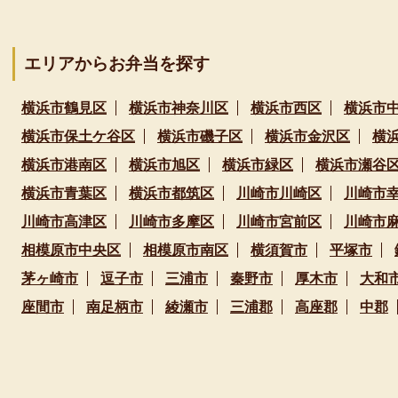
エリアからお弁当を探す
横浜市鶴見区
横浜市神奈川区
横浜市西区
横浜市
横浜市保土ケ谷区
横浜市磯子区
横浜市金沢区
横
横浜市港南区
横浜市旭区
横浜市緑区
横浜市瀬谷
横浜市青葉区
横浜市都筑区
川崎市川崎区
川崎市
川崎市高津区
川崎市多摩区
川崎市宮前区
川崎市
相模原市中央区
相模原市南区
横須賀市
平塚市
茅ヶ崎市
逗子市
三浦市
秦野市
厚木市
大和
座間市
南足柄市
綾瀬市
三浦郡
高座郡
中郡