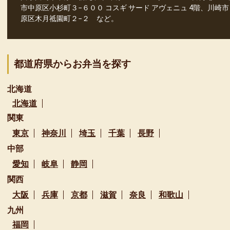
市中原区小杉町３−６００ コスギ サード アヴェニュ 4階、川崎
原区木月祗園町２−２ など。
都道府県からお弁当を探す
北海道
北海道
関東
東京
神奈川
埼玉
千葉
長野
中部
愛知
岐阜
静岡
関西
大阪
兵庫
京都
滋賀
奈良
和歌山
九州
福岡