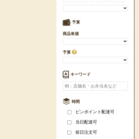
予算
商品単価
予算
キーワード
時間
ピンポイント配達可
当日配達可
前日注文可