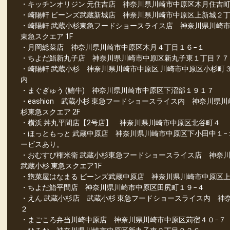
・キッチンオリジン 元住吉店 神奈川県川崎市中原区木月住吉町
・崎陽軒 ビーンズ武蔵新城店 神奈川県川崎市中原区上新城２丁
・崎陽軒 武蔵小杉東急フードショースライス店 神奈川県川崎市
東急スクエア 1F
・月岡総菜店 神奈川県川崎市中原区木月４丁目１６−１
・ちよだ鮨新丸子店 神奈川県川崎市中原区新丸子東１丁目７７
・崎陽軒 武蔵小杉 神奈川県川崎市中原区 川崎市中原区小杉町
内
・まぐぎゅう (鮪牛) 神奈川県川崎市中原区下沼部１９１７
・eashion 武蔵小杉 東急フードショースライス内 神奈川県
杉東急スクエア 2F
・横浜 丼丸平間店【2号店】 神奈川県川崎市中原区北谷町４
・ほっともっと 武蔵中原店 神奈川県川崎市中原区下小田中１−
ービスあり。
・おむすび権米衛 武蔵小杉東急フードショースライス店 神奈
武蔵小杉 東急スクエア1F
・惣菜屋はなまる ビーンズ武蔵中原店 神奈川県川崎市中原区上
・ちよだ鮨平間店 神奈川県川崎市中原区田尻町１９−４
・えん 武蔵小杉店 武蔵小杉 東急フードショースライス内 神
２
・まごころ弁当川崎中原店 神奈川県川崎市中原区苅宿４０−７