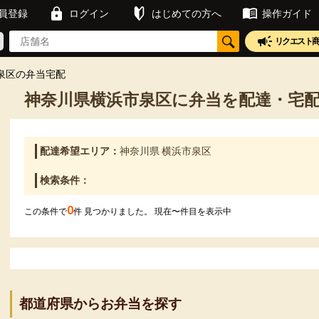
員登録
ログイン
はじめての方へ
操作ガイド
リクエスト
泉区の弁当宅配
神奈川県横浜市泉区に弁当を配達・宅
配達希望エリア：
神奈川県 横浜市泉区
検索条件：
0
この条件で
件 見つかりました。 現在
〜
件目を表示中
都道府県からお弁当を探す