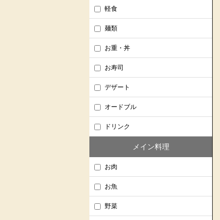
軽食
麺類
お重・丼
お寿司
デザート
オードブル
ドリンク
メイン料理
お肉
お魚
野菜