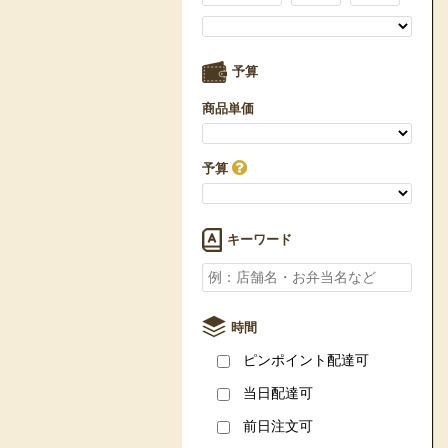
予算
商品単価
予算
キーワード
時間
ピンポイント配達可
当日配達可
前日注文可