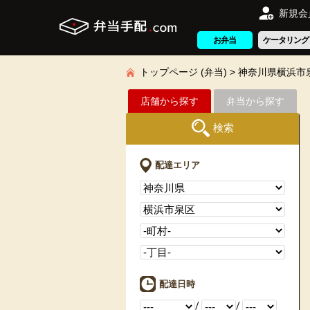
新規会
お弁当
ケータリング
トップページ (弁当)
神奈川県横浜市
店舗から探す
弁当から探す
検索
配達エリア
配達日時
/
/