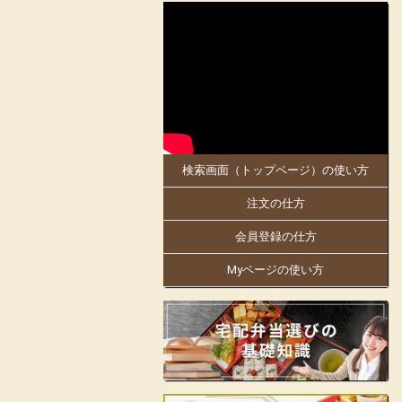
2025-05-30
大阪府、京都府のお客様にお届けします。
5月30日「お料理のまねき 大阪店」がオ
ープンしました!
同店は、創業明治21年。
日本で初めての駅弁幕の内を作った老舗の
伝統の味を大阪・京都でもお楽しみくださ
い。
検索画面（トップページ）の使い方
大阪万博にも出店中!人気商品の「まねき
のえきそば」の出汁を隠し味に使ったり
注文の仕方
と、「お料理のまねき」でしかできない味
付けや、こだわりをお弁当箱にギュッと詰
め込んでおります。
会員登録の仕方
姫路駅の駅弁をはじめ、地域の仕出しやロ
Myページの使い方
ケ弁、様々なお集りのお弁当などを手掛け
ています。
お客様の声に支えられて130余年の歴史の
ある老舗の味をお楽しみいただけます。
見た目も美しく楽しいお弁当をご提供し、
皆様の会合に彩りをお届けします。
店舗詳細ページはこちらから!
フェイスブックはこちらから!