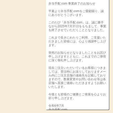
弁当手配.com 事業終了のお知らせ
平素より弁当手配.comをご愛顧賜り、誠
にありがとうございます。
このたび「弁当手配.com」は、誠に勝手
ながら2025年7月31日をもちまして、事業
を終了させていただくこととなりました。
これまで長きにわたりご利用、ご支援いた
だきました皆様には、心より感謝申し上げ
ます。
突然のお知らせとなりましたことをお詫び
申し上げますとともに、これまでのご厚情
に深く御礼申し上げます。
現在ご注文いただいているお客様につきま
しては、受注時にお送りしておりますメー
ル内にご注文店舗の連絡先を記載しており
ますので、数量変更やお問い合わせ等は各
店舗へ直接ご連絡いただきますようお願い
いたします。
今後とも皆様のご健勝とご発展を心よりお
祈り申し上げます。
令和6年7月
弁当手配.com