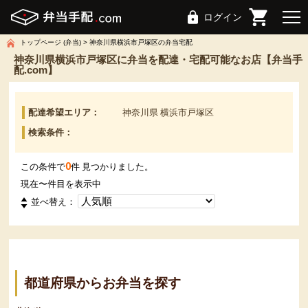
ログイン
トップページ (弁当)
神奈川県横浜市戸塚区の弁当宅配
神奈川県横浜市戸塚区に弁当を配達・宅配可能なお店【弁当手
配.com】
配達希望エリア：
神奈川県 横浜市戸塚区
検索条件：
0
この条件で
件 見つかりました。
現在
〜
件目を表示中
並べ替え：
都道府県からお弁当を探す