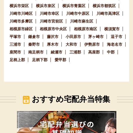
横浜市栄区
横浜市泉区
横浜市青葉区
横浜市都筑区
川崎市川崎区
川崎市幸区
川崎市中原区
川崎市高津区
川崎市多摩区
川崎市宮前区
川崎市麻生区
相模原市緑区
相模原市中央区
相模原市南区
横須賀市
平塚市
鎌倉市
藤沢市
小田原市
茅ヶ崎市
逗子市
三浦市
秦野市
厚木市
大和市
伊勢原市
海老名市
座間市
南足柄市
綾瀬市
三浦郡
高座郡
中郡
足柄上郡
足柄下郡
愛甲郡
おすすめ宅配弁当特集