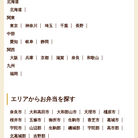
北海道
北海道
関東
東京
神奈川
埼玉
千葉
長野
中部
愛知
岐阜
静岡
関西
大阪
兵庫
京都
滋賀
奈良
和歌山
九州
福岡
エリアからお弁当を探す
奈良市
大和高田市
大和郡山市
天理市
橿原市
桜井市
五條市
御所市
生駒市
香芝市
葛城市
宇陀市
山辺郡
生駒郡
磯城郡
宇陀郡
高市郡
北葛城郡
吉野郡