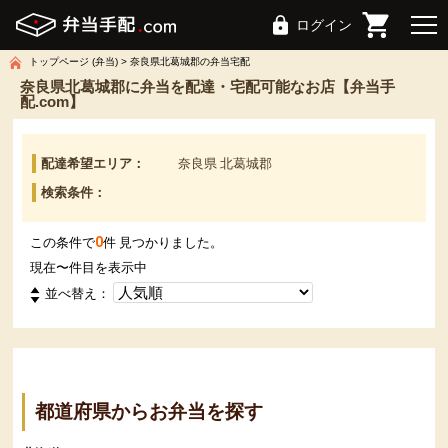
ログイン
トップページ (弁当)
奈良県北葛城郡の弁当宅配
奈良県北葛城郡に弁当を配達・宅配可能なお店【弁当手
配.com】
配達希望エリア：
奈良県 北葛城郡
検索条件：
0
この条件で
件 見つかりました。
現在
〜
件目を表示中
並べ替え：
都道府県からお弁当を探す