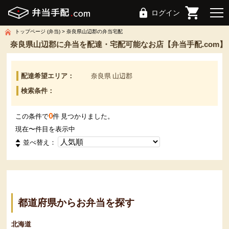
ログイン
トップページ (弁当)
奈良県山辺郡の弁当宅配
奈良県山辺郡に弁当を配達・宅配可能なお店【弁当手配.com】
配達希望エリア：
奈良県 山辺郡
検索条件：
0
この条件で
件 見つかりました。
現在
〜
件目を表示中
並べ替え：
都道府県からお弁当を探す
北海道