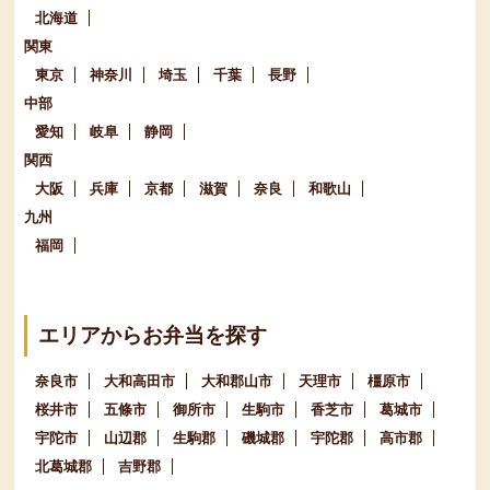
北海道
関東
東京
神奈川
埼玉
千葉
長野
中部
愛知
岐阜
静岡
関西
大阪
兵庫
京都
滋賀
奈良
和歌山
九州
福岡
エリアからお弁当を探す
奈良市
大和高田市
大和郡山市
天理市
橿原市
桜井市
五條市
御所市
生駒市
香芝市
葛城市
宇陀市
山辺郡
生駒郡
磯城郡
宇陀郡
高市郡
北葛城郡
吉野郡