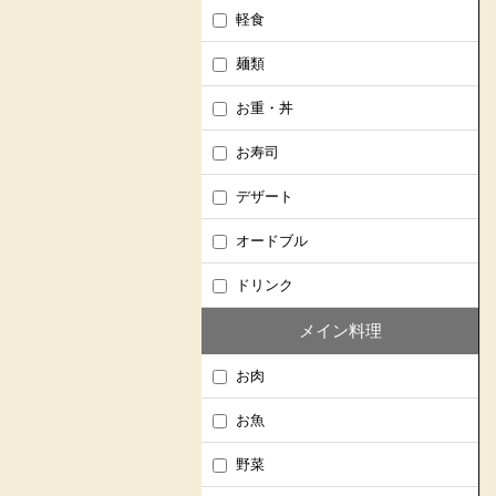
軽食
麺類
お重・丼
お寿司
デザート
オードブル
ドリンク
メイン料理
お肉
お魚
野菜