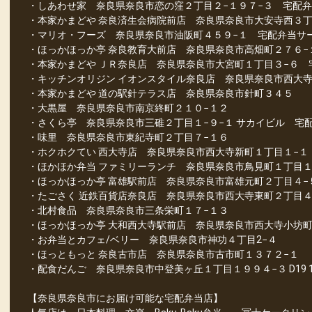
・しあわせ家 奈良県奈良市恋の窪２丁目２−１９７−３ 宅配
・本家かまどや 奈良済生会病院前店 奈良県奈良市大安寺西３丁
・マリオ・フーズ 奈良県奈良市油阪町４５９−１ 宅配弁当サ
・ほっかほっか亭 奈良教育大前店 奈良県奈良市高畑町２７６
・本家かまどや ＪＲ奈良店 奈良県奈良市大宮町１丁目３−６ 
・キッチンオリジン イオンスタイル奈良店 奈良県奈良市西大寺
・本家かまどや 道の駅針テラス店 奈良県奈良市針町３４５
・大黒屋 奈良県奈良市南京終町２１０−１２
・さくら亭 奈良県奈良市三碓２丁目１−９−１ サカイビル 宅
・味里 奈良県奈良市東紀寺町２丁目７−１６
・ホクホクてい 西大寺店 奈良県奈良市西大寺新町１丁目１−１
・ほかほか弁当 ファミリーランチ 奈良県奈良市鳥見町１丁目
・ほっかほっか亭 富雄駅前店 奈良県奈良市富雄元町２丁目４−
・たごさく 近鉄百貨店奈良店 奈良県奈良市西大寺東町２丁目４
・北村食品 奈良県奈良市三条栄町１７−１３
・ほっかほっか亭 大和西大寺駅前店 奈良県奈良市西大寺小坊町
・お弁当とカフェ/ベリー 奈良県奈良市神功４丁目2−４
・ほっともっと 奈良古市店 奈良県奈良市古市町１３７２−１
・配食だんご 奈良県奈良市中登美ヶ丘１丁目１９９４−３ D19 
【奈良県奈良市にお届け可能な宅配弁当店】