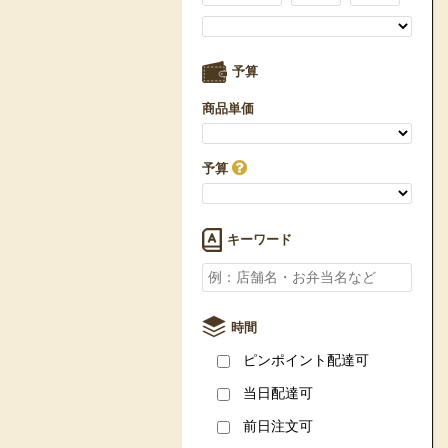
予算
商品単価
予算
キーワード
時間
ピンポイント配達可
当日配達可
前日注文可