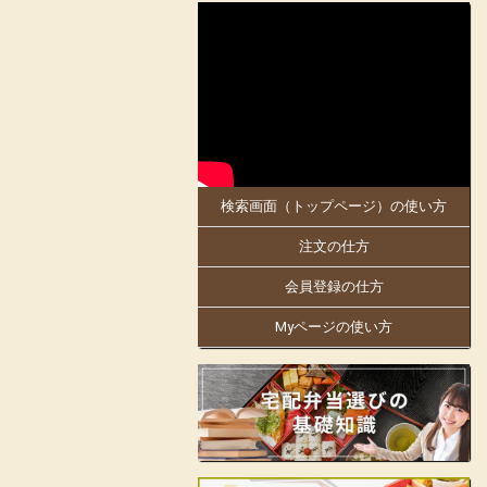
2025-05-30
大阪府、京都府のお客様にお届けします。
5月30日「お料理のまねき 大阪店」がオ
ープンしました!
同店は、創業明治21年。
日本で初めての駅弁幕の内を作った老舗の
伝統の味を大阪・京都でもお楽しみくださ
い。
検索画面（トップページ）の使い方
大阪万博にも出店中!人気商品の「まねき
のえきそば」の出汁を隠し味に使ったり
注文の仕方
と、「お料理のまねき」でしかできない味
付けや、こだわりをお弁当箱にギュッと詰
め込んでおります。
会員登録の仕方
姫路駅の駅弁をはじめ、地域の仕出しやロ
Myページの使い方
ケ弁、様々なお集りのお弁当などを手掛け
ています。
お客様の声に支えられて130余年の歴史の
ある老舗の味をお楽しみいただけます。
見た目も美しく楽しいお弁当をご提供し、
皆様の会合に彩りをお届けします。
店舗詳細ページはこちらから!
フェイスブックはこちらから!