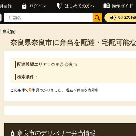
員登録
ログイン
はじめての方へ
操作ガイド
リクエスト
弁当宅配
奈良県奈良市に弁当を配達・宅配可能
配達希望エリア：
奈良県 奈良市
検索条件：
0
この条件で
件 見つかりました。 現在
〜
件目を表示中
奈良市のデリバリー弁当情報