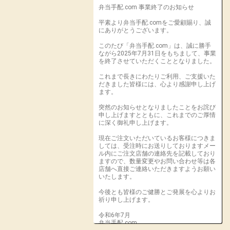
弁当手配.com 事業終了のお知らせ
平素より弁当手配.comをご愛顧賜り、誠
にありがとうございます。
このたび「弁当手配.com」は、誠に勝手
ながら2025年7月31日をもちまして、事業
を終了させていただくこととなりました。
これまで長きにわたりご利用、ご支援いた
だきました皆様には、心より感謝申し上げ
ます。
突然のお知らせとなりましたことをお詫び
申し上げますとともに、これまでのご厚情
に深く御礼申し上げます。
現在ご注文いただいているお客様につきま
しては、受注時にお送りしておりますメー
ル内にご注文店舗の連絡先を記載しており
ますので、数量変更やお問い合わせ等は各
店舗へ直接ご連絡いただきますようお願い
いたします。
今後とも皆様のご健勝とご発展を心よりお
祈り申し上げます。
令和6年7月
弁当手配.com