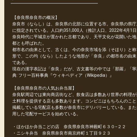
【奈良県奈良市の概況】
奈良市（ならし）は、奈良県の北部に位置する市。奈良県の県庁
に指定されている。人口約351,000人（推計人口、2022年4月1
奈良時代に平城京が置かれた古都であり、天平文化が花開いた地
都とも呼ばれた。
都市名の由来として、古くは、今の奈良市域を添（そほり）と称
形で、この均（なら）したような地形が「奈良」の都市名の由来
である。
現在の漢字表記は「奈良」だが、古文書等の中では「那羅」「寧
典: フリー百科事典『ウィキペディア（Wikipedia）』
【奈良県奈良市の人気お弁当屋】
奈良駅周辺では東向商店街など、飲食店は多数あり世界の料理が
土料理を提供する店も多数あります。コンビニはもちろんのこと
掲載している宅配店も多数が奈良市にデリバリーしている。また
用した宅配サービスを始めている。
・ほかほか弁当こどの店 奈良県奈良市神殿町６３０−２２
・ニシキ弁当 奈良県奈良市南京終町１丁目９２３