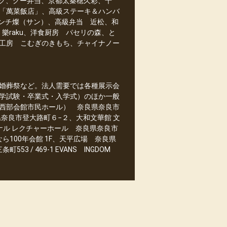
リング、グー弁当、京都太秦穂久彩、千
「萬菜飯店」、高級ステーキ＆ハンバ
フレンチ燦（サン）、高級弁当 近松、和
樂raku、洋食厨房 パセリの森、と
工房 こむぎのきもち、チャイナノー
婚葬祭など。法人需要では各種展示会
学試験・卒業式・入学式）のほか一般
西部会館市民ホール） 奈良県奈良市
県奈良市登大路町６−２、大和文華館 文
ナル レクチャーホール 奈良県奈良市
ら100年会館 1F、天平広場 奈良県
3 / 469-1 EVANS INGDOM