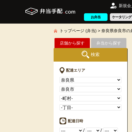
新規会
お弁当
ケータリング
トップページ (弁当)
奈良県奈良市の
店舗から探す
弁当から探す
検索
配達エリア
配達日時
/
/