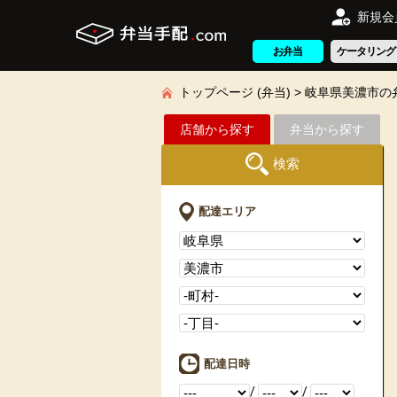
新規会
お弁当
ケータリング
トップページ (弁当)
岐阜県美濃市の
店舗から探す
弁当から探す
検索
配達エリア
配達日時
/
/