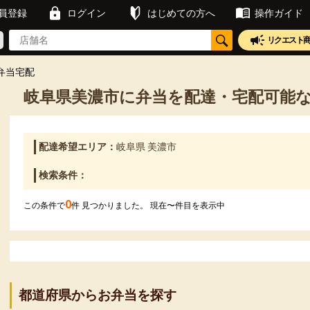
員登録
ログイン
はじめての方へ
操作ガイド
リクエスト
弁当宅配
岐阜県美濃市に弁当を配達・宅配可能
配達希望エリア：
岐阜県 美濃市
検索条件：
0
この条件で
件 見つかりました。 現在
〜
件目を表示中
都道府県からお弁当を探す