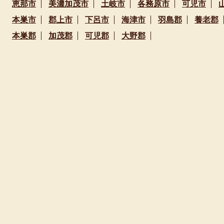
恵那市
美濃加茂市
土岐市
各務原市
可児市
本巣市
郡上市
下呂市
海津市
羽島郡
養老郡
本巣郡
加茂郡
可児郡
大野郡