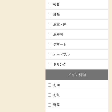
軽食
麺類
お重・丼
お寿司
デザート
オードブル
ドリンク
メイン料理
お肉
お魚
野菜