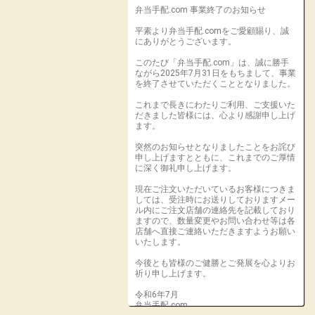
弁当手配.com 事業終了のお知らせ
平素より弁当手配.comをご愛顧賜り、誠
にありがとうございます。
このたび「弁当手配.com」は、誠に勝手
ながら2025年7月31日をもちまして、事業
を終了させていただくこととなりました。
これまで長きにわたりご利用、ご支援いた
だきました皆様には、心より感謝申し上げ
ます。
突然のお知らせとなりましたことをお詫び
申し上げますとともに、これまでのご厚情
に深く御礼申し上げます。
現在ご注文いただいているお客様につきま
しては、受注時にお送りしておりますメー
ル内にご注文店舗の連絡先を記載しており
ますので、数量変更やお問い合わせ等は各
店舗へ直接ご連絡いただきますようお願い
いたします。
今後とも皆様のご健勝とご発展を心よりお
祈り申し上げます。
令和6年7月
弁当手配.com