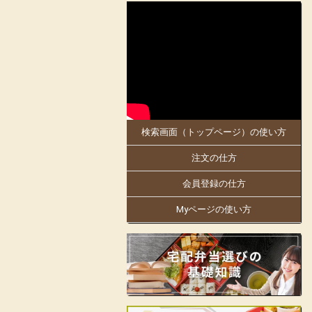
2025-05-30
大阪府、京都府のお客様にお届けします。
5月30日「お料理のまねき 大阪店」がオ
ープンしました!
同店は、創業明治21年。
日本で初めての駅弁幕の内を作った老舗の
伝統の味を大阪・京都でもお楽しみくださ
い。
検索画面（トップページ）の使い方
大阪万博にも出店中!人気商品の「まねき
のえきそば」の出汁を隠し味に使ったり
注文の仕方
と、「お料理のまねき」でしかできない味
付けや、こだわりをお弁当箱にギュッと詰
め込んでおります。
会員登録の仕方
姫路駅の駅弁をはじめ、地域の仕出しやロ
Myページの使い方
ケ弁、様々なお集りのお弁当などを手掛け
ています。
お客様の声に支えられて130余年の歴史の
ある老舗の味をお楽しみいただけます。
見た目も美しく楽しいお弁当をご提供し、
皆様の会合に彩りをお届けします。
店舗詳細ページはこちらから!
フェイスブックはこちらから!