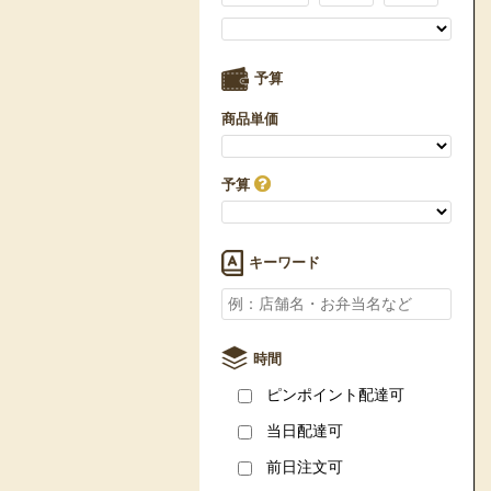
予算
商品単価
予算
キーワード
時間
ピンポイント配達可
当日配達可
前日注文可