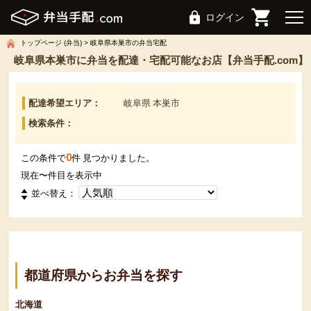
ログイン
トップページ (弁当)
岐阜県本巣市の弁当宅配
岐阜県本巣市に弁当を配達・宅配可能なお店【弁当手配.com】
配達希望エリア：
岐阜県 本巣市
検索条件：
0
この条件で
件 見つかりました。
現在
〜
件目を表示中
並べ替え：
都道府県からお弁当を探す
北海道