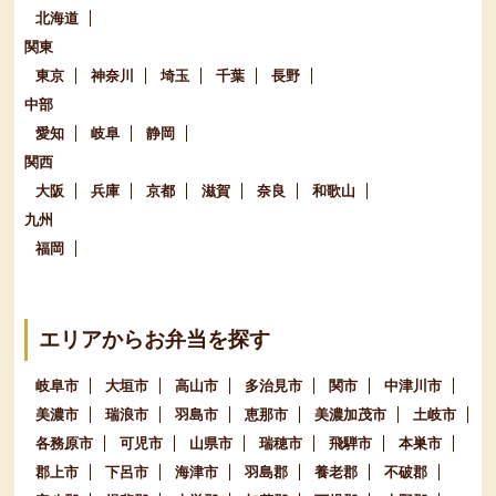
北海道
関東
東京
神奈川
埼玉
千葉
長野
中部
愛知
岐阜
静岡
関西
大阪
兵庫
京都
滋賀
奈良
和歌山
九州
福岡
エリアからお弁当を探す
岐阜市
大垣市
高山市
多治見市
関市
中津川市
美濃市
瑞浪市
羽島市
恵那市
美濃加茂市
土岐市
各務原市
可児市
山県市
瑞穂市
飛騨市
本巣市
郡上市
下呂市
海津市
羽島郡
養老郡
不破郡