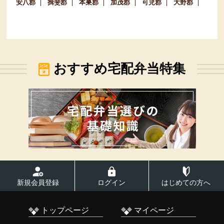
安八郡
揖斐郡
本巣郡
加茂郡
可児郡
大野郡
おすすめ宅配弁当特集
新規会員登録
ログイン
はじめての方へ
トップページ
マイページ