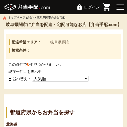
ログイン
トップページ (弁当)
岐阜県関市の弁当宅配
岐阜県関市に弁当を配達・宅配可能なお店【弁当手配.com】
配達希望エリア：
岐阜県 関市
検索条件：
0
この条件で
件 見つかりました。
現在
〜
件目を表示中
並べ替え：
都道府県からお弁当を探す
北海道