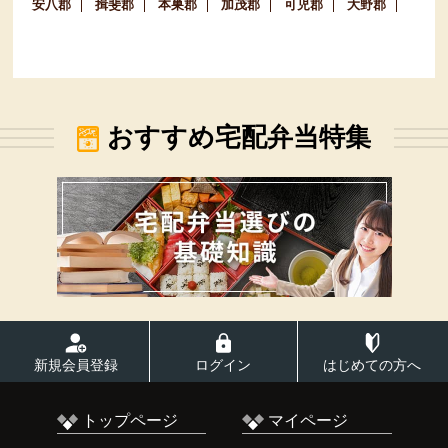
安八郡
揖斐郡
本巣郡
加茂郡
可児郡
大野郡
おすすめ宅配弁当特集
新規会員登録
ログイン
はじめての方へ
トップページ
マイページ