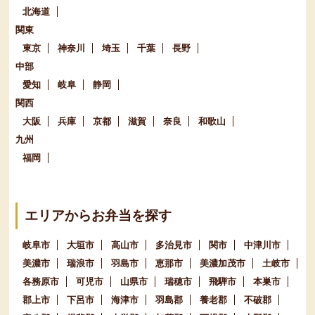
北海道
関東
東京
神奈川
埼玉
千葉
長野
中部
愛知
岐阜
静岡
関西
大阪
兵庫
京都
滋賀
奈良
和歌山
九州
福岡
エリアからお弁当を探す
岐阜市
大垣市
高山市
多治見市
関市
中津川市
美濃市
瑞浪市
羽島市
恵那市
美濃加茂市
土岐市
各務原市
可児市
山県市
瑞穂市
飛騨市
本巣市
郡上市
下呂市
海津市
羽島郡
養老郡
不破郡