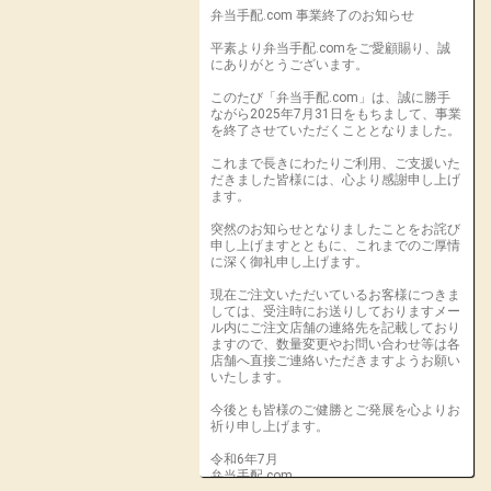
弁当手配.com 事業終了のお知らせ
平素より弁当手配.comをご愛顧賜り、誠
にありがとうございます。
このたび「弁当手配.com」は、誠に勝手
ながら2025年7月31日をもちまして、事業
を終了させていただくこととなりました。
これまで長きにわたりご利用、ご支援いた
だきました皆様には、心より感謝申し上げ
ます。
突然のお知らせとなりましたことをお詫び
申し上げますとともに、これまでのご厚情
に深く御礼申し上げます。
現在ご注文いただいているお客様につきま
しては、受注時にお送りしておりますメー
ル内にご注文店舗の連絡先を記載しており
ますので、数量変更やお問い合わせ等は各
店舗へ直接ご連絡いただきますようお願い
いたします。
今後とも皆様のご健勝とご発展を心よりお
祈り申し上げます。
令和6年7月
弁当手配.com