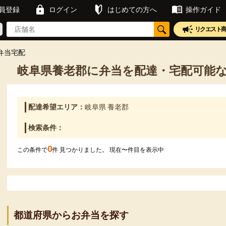
員登録
ログイン
はじめての方へ
操作ガイド
リクエスト
弁当宅配
岐阜県養老郡に弁当を配達・宅配可能
配達希望エリア：
岐阜県 養老郡
検索条件：
0
この条件で
件 見つかりました。 現在
〜
件目を表示中
都道府県からお弁当を探す