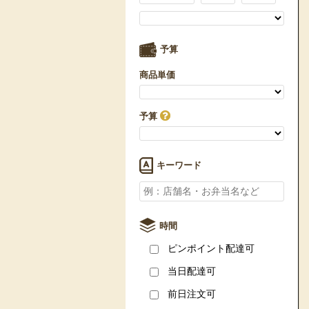
予算
商品単価
予算
キーワード
時間
ピンポイント配達可
当日配達可
前日注文可