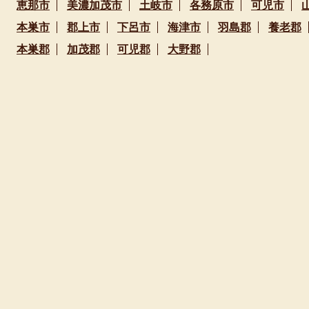
恵那市
美濃加茂市
土岐市
各務原市
可児市
本巣市
郡上市
下呂市
海津市
羽島郡
養老郡
本巣郡
加茂郡
可児郡
大野郡