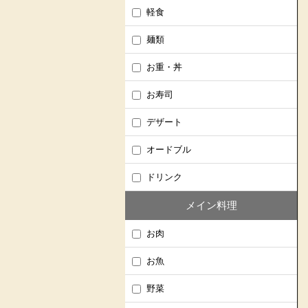
軽食
麺類
お重・丼
お寿司
デザート
オードブル
ドリンク
メイン料理
お肉
お魚
野菜