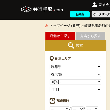
新規会
お弁当
ケータリング
トップページ (弁当)
岐阜県養老郡の
店舗から探す
弁当から探す
検索
配達エリア
配達日時
/
/