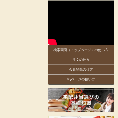
2025-05-30
大阪府、京都府のお客様にお届けします。
5月30日「お料理のまねき 大阪店」がオ
ープンしました!
同店は、創業明治21年。
日本で初めての駅弁幕の内を作った老舗の
伝統の味を大阪・京都でもお楽しみくださ
い。
検索画面（トップページ）の使い方
大阪万博にも出店中!人気商品の「まねき
のえきそば」の出汁を隠し味に使ったり
注文の仕方
と、「お料理のまねき」でしかできない味
付けや、こだわりをお弁当箱にギュッと詰
め込んでおります。
会員登録の仕方
姫路駅の駅弁をはじめ、地域の仕出しやロ
Myページの使い方
ケ弁、様々なお集りのお弁当などを手掛け
ています。
お客様の声に支えられて130余年の歴史の
ある老舗の味をお楽しみいただけます。
見た目も美しく楽しいお弁当をご提供し、
皆様の会合に彩りをお届けします。
店舗詳細ページはこちらから!
フェイスブックはこちらから!