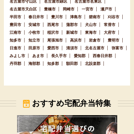
名古屋市守山区
名古屋市緑区
名古屋市名東区
名古屋市天白区
豊橋市
岡崎市
一宮市
瀬戸市
半田市
春日井市
豊川市
津島市
碧南市
刈谷市
豊田市
安城市
西尾市
蒲郡市
犬山市
常滑市
江南市
小牧市
稲沢市
新城市
東海市
大府市
知多市
知立市
尾張旭市
高浜市
岩倉市
豊明市
日進市
田原市
愛西市
清須市
北名古屋市
弥富市
みよし市
あま市
長久手市
愛知郡
西春日井郡
丹羽郡
海部郡
知多郡
額田郡
北設楽郡
おすすめ宅配弁当特集