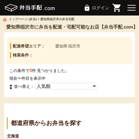
ログイン
トップページ (弁当)
愛知県稲沢市の弁当宅配
愛知県稲沢市に弁当を配達・宅配可能なお店【弁当手配.com】
配達希望エリア：
愛知県 稲沢市
検索条件：
0
この条件で
件 見つかりました。
現在
〜
件目を表示中
並べ替え：
都道府県からお弁当を探す
北海道