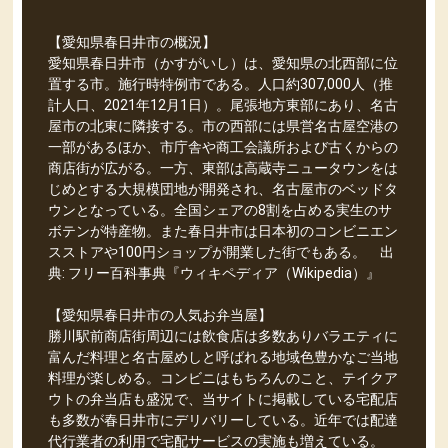
【愛知県春日井市の概況】
愛知県春日井市（かすがいし）は、愛知県の北西部に位
置する市。施行時特例市である。人口約307,000人（推
計人口、2021年12月1日）。尾張地方東部にあり、名古
屋市の北東に隣接する。市の西部には県営名古屋空港の
一部があるほか、市庁舎や商工会議所および古くからの
商店街が広がる。一方、東部は高蔵寺ニュータウンをは
じめとする大規模団地が開発され、名古屋市のベッドタ
ウンとなっている。全国シェアの8割を占める実生のサ
ボテンが特産物。また春日井市は日本初のコンビニエン
スストアや100円ショップが開業した街でもある。 出
典: フリー百科事典『ウィキペディア（Wikipedia）』
【愛知県春日井市の人気お弁当屋】
勝川駅前商店街周辺には飲食店は多数ありバラエティに
富んだ料理と名古屋めしと呼ばれる地域色豊かなご当地
料理が楽しめる。コンビニはもちろんのこと、テイクア
ウトの弁当店も盛況で、当サイトに掲載している宅配店
も多数が春日井市にデリバリーしている。近年では配達
代行業者の利用で宅配サービスの実施も増えている。