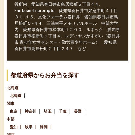
役所内 愛知県春日井市鳥居松町５丁目４４、
Fantasie-Impromptu 愛知県春日井市如意申町４丁目
３１−１５、文化フォーラム春日井 愛知県春日井市鳥
居松町５−４４、三浦幸平メモリアルホール 中部大学
内 愛知県春日井市松本町１２００、ルネック 愛知県
春日井市松新町１丁目４、レディヤンかすがい（春日井
市 青少年女性センター・勤労青少年ホーム） 愛知県
春日井市鳥居松町２丁目２４７ など。
都道府県からお弁当を探す
北海道
北海道
関東
東京
神奈川
埼玉
千葉
長野
中部
愛知
岐阜
静岡
関西