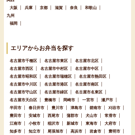
大阪
兵庫
京都
滋賀
奈良
和歌山
九州
福岡
エリアからお弁当を探す
名古屋市千種区
名古屋市東区
名古屋市北区
名古屋市西区
名古屋市中村区
名古屋市中区
名古屋市昭和区
名古屋市瑞穂区
名古屋市熱田区
名古屋市中川区
名古屋市港区
名古屋市南区
名古屋市守山区
名古屋市緑区
名古屋市名東区
名古屋市天白区
豊橋市
岡崎市
一宮市
瀬戸市
半田市
春日井市
豊川市
津島市
碧南市
刈谷市
豊田市
安城市
西尾市
蒲郡市
犬山市
常滑市
江南市
小牧市
稲沢市
新城市
東海市
大府市
知多市
知立市
尾張旭市
高浜市
岩倉市
豊明市