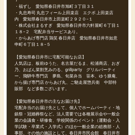
７
・福ずし 愛知県春日井市旭町３丁目３１
・丸忠寿司 丸忠フィール上田楽店 エクボ 上田楽店
内 愛知県春日井市上田楽町２９２０−１
・株式会社まるすぎ 愛知県春日井市六軒屋町６丁目１
１８−２ 宅配弁当サービスあり。
・からあげ専門店 鶏笑 春日井店 愛知県春日井市如意
申町６丁目１８−５
【愛知県春日井市に宅配可能なお店】
人気店は、板前ゆうた、名古屋だるま、松浦商店、おぎ
乃、おばん菜割烹みのる、grillparty グリルパーティ
ー、飛騨牛専門店 夢島、旬菜弁当 笹本、ゆう膳庵、
から揚げ専門店 からあげ丸、ご馳走屋惣兵衛 中部特
販部 など多数ございます。
【愛知県春日井市の主なお届け先】
宅配弁当のお届け先として、個人でホームパーティ・地
鎮祭・冠婚葬祭など。法人需要では各種展示会や一般企
業の会議食・研修食、学校関係のイベント（運動会・入
学試験・卒業式・入学式）のほか一般企業の総務部・人
事部、その他の施設として、春日井市民会館 春日井市