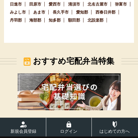
日進市
田原市
愛西市
清須市
北名古屋市
弥富市
みよし市
あま市
長久手市
愛知郡
西春日井郡
丹羽郡
海部郡
知多郡
額田郡
北設楽郡
おすすめ宅配弁当特集
新規会員登録
ログイン
はじめての方へ