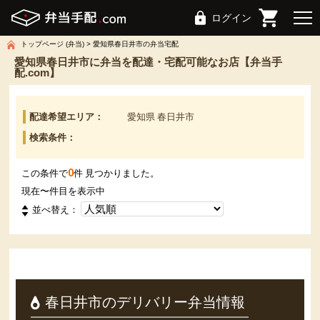
ログイン
トップページ (弁当)
愛知県春日井市の弁当宅配
愛知県春日井市に弁当を配達・宅配可能なお店【弁当手
配.com】
配達希望エリア：
愛知県 春日井市
検索条件：
0
この条件で
件 見つかりました。
現在
〜
件目を表示中
並べ替え：
春日井市のデリバリー弁当情報