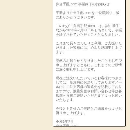
弁当手配.com 事業終了のお知らせ
平素より弁当手配.comをご愛顧賜り、誠
にありがとうございます。
このたび「弁当手配.com」は、誠に勝手
ながら2025年7月31日をもちまして、事業
を終了させていただくこととなりました。
これまで長きにわたりご利用、ご支援いた
だきました皆様には、心より感謝申し上げ
ます。
突然のお知らせとなりましたことをお詫び
申し上げますとともに、これまでのご厚情
に深く御礼申し上げます。
現在ご注文いただいているお客様につきま
しては、受注時にお送りしておりますメー
ル内にご注文店舗の連絡先を記載しており
ますので、数量変更やお問い合わせ等は各
店舗へ直接ご連絡いただきますようお願い
いたします。
今後とも皆様のご健勝とご発展を心よりお
祈り申し上げます。
令和6年7月
弁当手配.com