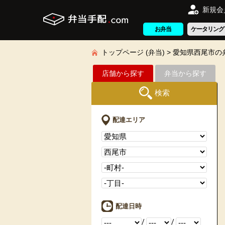
新規会
お弁当
ケータリング
トップページ (弁当)
愛知県西尾市の
店舗から探す
弁当から探す
検索
配達エリア
配達日時
/
/