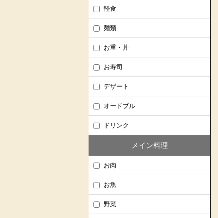
軽食
麺類
お重・丼
お寿司
デザート
オードブル
ドリンク
メイン料理
お肉
お魚
野菜