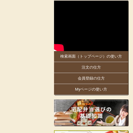
2025-05-30
大阪府、京都府のお客様にお届けします。
5月30日「お料理のまねき 大阪店」がオ
ープンしました!
同店は、創業明治21年。
日本で初めての駅弁幕の内を作った老舗の
伝統の味を大阪・京都でもお楽しみくださ
い。
検索画面（トップページ）の使い方
大阪万博にも出店中!人気商品の「まねき
のえきそば」の出汁を隠し味に使ったり
注文の仕方
と、「お料理のまねき」でしかできない味
付けや、こだわりをお弁当箱にギュッと詰
め込んでおります。
会員登録の仕方
姫路駅の駅弁をはじめ、地域の仕出しやロ
Myページの使い方
ケ弁、様々なお集りのお弁当などを手掛け
ています。
お客様の声に支えられて130余年の歴史の
ある老舗の味をお楽しみいただけます。
見た目も美しく楽しいお弁当をご提供し、
皆様の会合に彩りをお届けします。
店舗詳細ページはこちらから!
フェイスブックはこちらから!