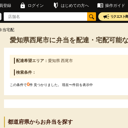
員登録
ログイン
はじめての方へ
操作ガイド
リクエスト
弁当宅配
愛知県西尾市に弁当を配達・宅配可能
配達希望エリア：
愛知県 西尾市
検索条件：
0
この条件で
件 見つかりました。 現在
〜
件目を表示中
都道府県からお弁当を探す