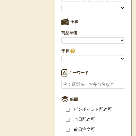
予算
商品単価
予算
キーワード
時間
ピンポイント配達可
当日配達可
前日注文可