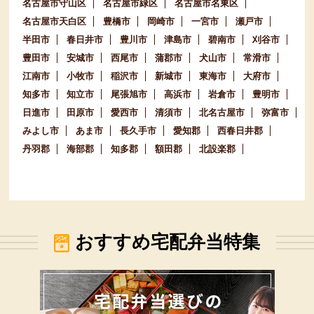
名古屋市守山区
名古屋市緑区
名古屋市名東区
名古屋市天白区
豊橋市
岡崎市
一宮市
瀬戸市
半田市
春日井市
豊川市
津島市
碧南市
刈谷市
豊田市
安城市
西尾市
蒲郡市
犬山市
常滑市
江南市
小牧市
稲沢市
新城市
東海市
大府市
知多市
知立市
尾張旭市
高浜市
岩倉市
豊明市
日進市
田原市
愛西市
清須市
北名古屋市
弥富市
みよし市
あま市
長久手市
愛知郡
西春日井郡
丹羽郡
海部郡
知多郡
額田郡
北設楽郡
おすすめ宅配弁当特集