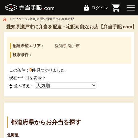
ログイン
トップページ (弁当)
愛知県瀬戸市の弁当宅配
愛知県瀬戸市に弁当を配達・宅配可能なお店【弁当手配.com】
配達希望エリア：
愛知県 瀬戸市
検索条件：
0
この条件で
件 見つかりました。
現在
〜
件目を表示中
並べ替え：
都道府県からお弁当を探す
北海道