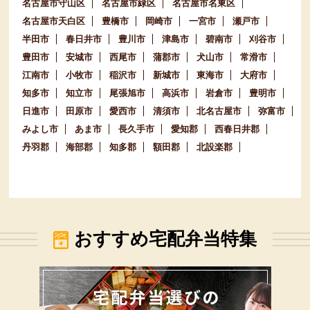
名古屋市守山区
名古屋市緑区
名古屋市名東区
名古屋市天白区
豊橋市
岡崎市
一宮市
瀬戸市
半田市
春日井市
豊川市
津島市
碧南市
刈谷市
豊田市
安城市
西尾市
蒲郡市
犬山市
常滑市
江南市
小牧市
稲沢市
新城市
東海市
大府市
知多市
知立市
尾張旭市
高浜市
岩倉市
豊明市
日進市
田原市
愛西市
清須市
北名古屋市
弥富市
みよし市
あま市
長久手市
愛知郡
西春日井郡
丹羽郡
海部郡
知多郡
額田郡
北設楽郡
おすすめ宅配弁当特集