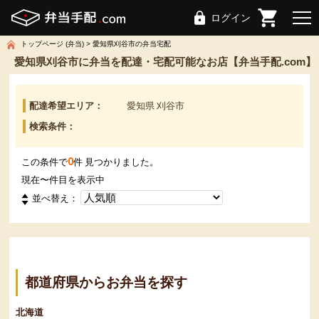
ログイン
トップページ (弁当)
愛知県刈谷市の弁当宅配
愛知県刈谷市に弁当を配達・宅配可能なお店【弁当手配.com】
配達希望エリア：
愛知県 刈谷市
検索条件：
0
この条件で
件 見つかりました。
現在
〜
件目を表示中
並べ替え：
都道府県からお弁当を探す
北海道