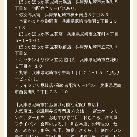
・ほっかほっか亭 尼崎元浜店 兵庫県尼崎市元浜町５
丁目８ 宅配弁当サービスあり。
・弥次郎兵衛 兵庫県尼崎市神田南通３丁目８３
・本家かまどや御園店 兵庫県尼崎市御園１丁目２３
−１３
・ほっかほっか亭 立花店 兵庫県尼崎市立花町４丁目
５−１−１０１
・ほっかほっか亭 立花駅前店 兵庫県尼崎市立花町１
丁目２
・キッチンオリジン 立花北口店 兵庫県尼崎市立花町
１丁目４−１０
・丸栄 兵庫県尼崎市小中島１丁目２４−１５ 宅配サ
ービスあり。
・ライフデリ尼崎店 -高齢者配食サービス- 兵庫県尼崎
市西長洲町２丁目２３−１０
【兵庫県尼崎市にお届け可能な宅配弁当店】
人気店は、会議用弁当専門店 六文銭、一冨士ケータリ
ング、グー弁当、おむすび専門店 おむころ、洋食屋
フライパン、会席のふる川 川西本店、お料理のまね
き、めちゃうま亭。柿千、海宴、さくら川、創作フレン
チ燦（サン）、高級弁当 近松、和風弁当 紅葉、サン