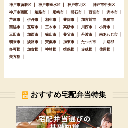
神戸市須磨区
神戸市垂水区
神戸市北区
神戸市中央区
神戸市西区
姫路市
尼崎市
明石市
西宮市
洲本市
芦屋市
伊丹市
相生市
豊岡市
加古川市
赤穂市
西脇市
宝塚市
三木市
高砂市
川西市
小野市
三田市
加西市
篠山市
養父市
丹波市
南あわじ市
朝来市
淡路市
宍粟市
加東市
たつの市
川辺郡
多可郡
加古郡
神崎郡
揖保郡
赤穂郡
佐用郡
美方郡
おすすめ宅配弁当特集