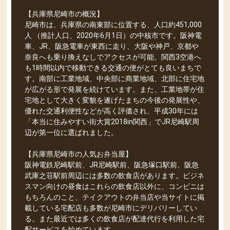
【兵庫県尼崎市の概況】
尼崎市は、兵庫県の南東部に位置する、人口約451,000
人 （推計人口、2020年6月1日）の中核市です。阪神電
車、JR、阪急電車が東西に走り、大阪や神戸、京都や
奈良へも乗り換えなしでアクセスが可能。関西3空港へ
も1時間以内で移動できる交通の便がとても良いまちで
す。南部に工業地域、中央部に商業地域、北部に住宅地
が広がる形で発展を続けています。また、工業地帯が住
宅地として大きく変貌を遂げたまちの今後の発展性や、
優れた交通利便性などが高く評価され、平成30年には
「本当に住みやすい街大賞2018in関西」でJR尼崎駅周
辺が第一位に選ばれました。
【兵庫県尼崎市の人気お弁当屋】
阪神電鉄尼崎駅前、JR尼崎駅前、阪急塚口駅前、阪急
武庫之荘駅前周辺には多数の飲食店があります。ビジネ
スマン向けの昼食はこれらの飲食店以外に、コンビニは
もちろんのこと、テイクアウトの弁当店や当サイトに掲
載している宅配店も多数が尼崎市にデリバリーしてい
る。また最近では多くの飲食店が配達代行を利用した宅
配サービスを始めています。