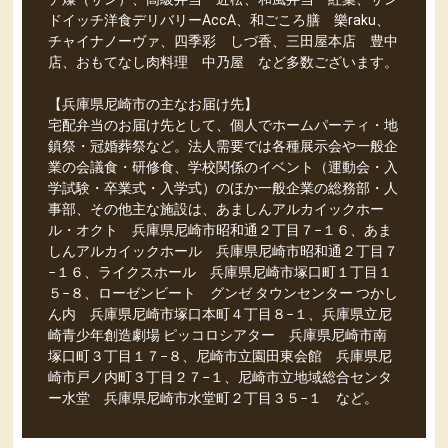
ドイッチ洋食デリバリーAccA、和ごころ膳 樂raku、
チャイナノーヴァ、四季彩 しづ香、三田屋本店 豊中
店、おもてなし肉料理 中乃屋 など多数ございます。
【兵庫県尼崎市の主なお届け先】
宅配弁当のお届け先として、個人でホームパーティ・地
鎮祭・冠婚葬祭など。法人需要では各種展示会や一般企
業の会議食・研修食、学校関係のイベント（運動会・入
学試験・卒業式・入学式）のほか一般企業の総務部・人
事部、その他主な施設は、あましんアルカイックホー
ル・オクト 兵庫県尼崎市昭和通２丁目７−１６、あま
しんアルカイックホール 兵庫県尼崎市昭和通２丁目７
−１６、ライクスホール 兵庫県尼崎市塚口町１丁目１
５−８、ローゼンビート グンゼ タウンセンター つかし
ん内 兵庫県尼崎市塚口本町４丁目８−１、兵庫県立尼
崎青少年創造劇場 ピッコロシアター 兵庫県尼崎市南
塚口町３丁目１７−８、尼崎市立園田東会館 兵庫県尼
崎市戸ノ内町３丁目２７−１、尼崎市立地域総合センタ
ー水堂 兵庫県尼崎市水堂町２丁目３５−１ など。