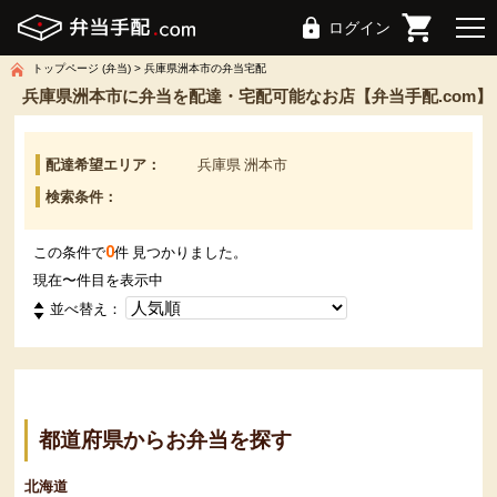
ログイン
トップページ (弁当)
兵庫県洲本市の弁当宅配
兵庫県洲本市に弁当を配達・宅配可能なお店【弁当手配.com】
配達希望エリア：
兵庫県 洲本市
検索条件：
0
この条件で
件 見つかりました。
現在
〜
件目を表示中
並べ替え：
都道府県からお弁当を探す
北海道