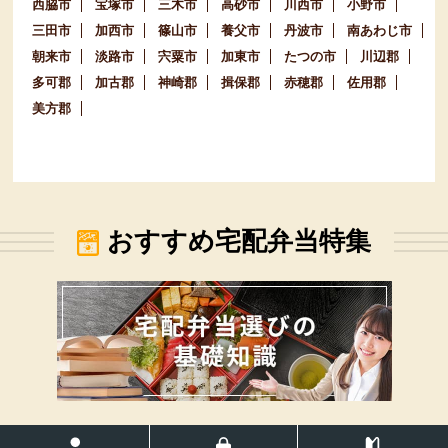
西脇市
宝塚市
三木市
高砂市
川西市
小野市
三田市
加西市
篠山市
養父市
丹波市
南あわじ市
朝来市
淡路市
宍粟市
加東市
たつの市
川辺郡
多可郡
加古郡
神崎郡
揖保郡
赤穂郡
佐用郡
美方郡
おすすめ宅配弁当特集