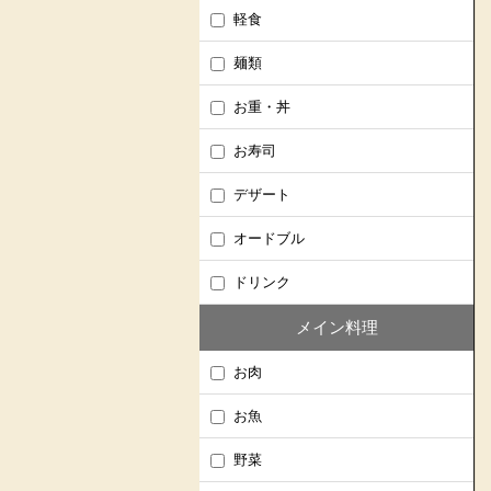
軽食
麺類
お重・丼
お寿司
デザート
オードブル
ドリンク
メイン料理
お肉
お魚
野菜