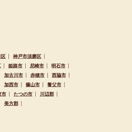
田区
神戸市須磨区
区
姫路市
尼崎市
明石市
加古川市
赤穂市
西脇市
加西市
篠山市
養父市
東市
たつの市
川辺郡
美方郡