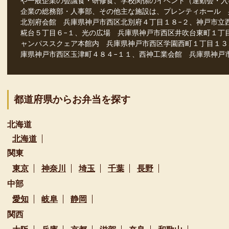
や一般企業の会議食・研修食、学校関係のイベント（運動会・入
企業の総務部・人事部、その他主な施設は、プレンティホール 
北別府会館 兵庫県神戸市西区北別府４丁目１８−２、神戸市立
糀台５丁目６−１、光の広場 兵庫県神戸市西区井吹台東町１丁
ャンパススクェア本館内 兵庫県神戸市西区学園西町１丁目１３
庫県神戸市西区玉津町４８４−１１、西神工業会館 兵庫県神戸
都道府県からお弁当を探す
北海道
北海道
関東
東京
神奈川
埼玉
千葉
長野
中部
愛知
岐阜
静岡
関西