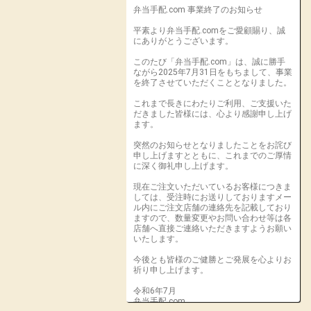
弁当手配.com 事業終了のお知らせ
平素より弁当手配.comをご愛顧賜り、誠
にありがとうございます。
このたび「弁当手配.com」は、誠に勝手
ながら2025年7月31日をもちまして、事業
を終了させていただくこととなりました。
これまで長きにわたりご利用、ご支援いた
だきました皆様には、心より感謝申し上げ
ます。
突然のお知らせとなりましたことをお詫び
申し上げますとともに、これまでのご厚情
に深く御礼申し上げます。
現在ご注文いただいているお客様につきま
しては、受注時にお送りしておりますメー
ル内にご注文店舗の連絡先を記載しており
ますので、数量変更やお問い合わせ等は各
店舗へ直接ご連絡いただきますようお願い
いたします。
今後とも皆様のご健勝とご発展を心よりお
祈り申し上げます。
令和6年7月
弁当手配.com