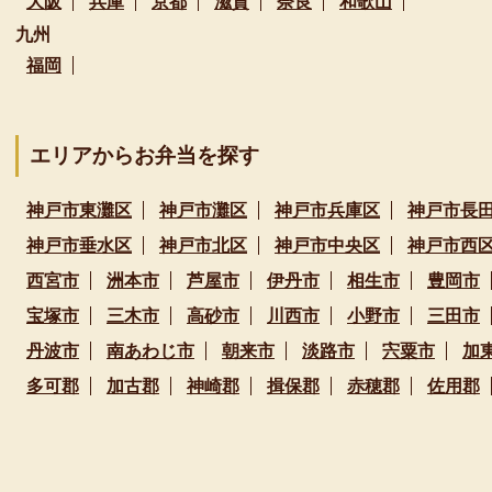
大阪
兵庫
京都
滋賀
奈良
和歌山
九州
福岡
エリアからお弁当を探す
神戸市東灘区
神戸市灘区
神戸市兵庫区
神戸市長
神戸市垂水区
神戸市北区
神戸市中央区
神戸市西
西宮市
洲本市
芦屋市
伊丹市
相生市
豊岡市
宝塚市
三木市
高砂市
川西市
小野市
三田市
丹波市
南あわじ市
朝来市
淡路市
宍粟市
加
多可郡
加古郡
神崎郡
揖保郡
赤穂郡
佐用郡