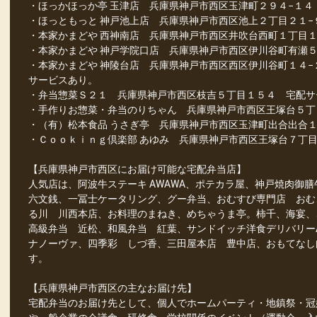
・ほっかほっか亭 玉津店 兵庫県神戸市西区玉津町２９４−１４
・ほっともっと 神戸池上店 兵庫県神戸市西区池上２丁目２１
・本家かまどや 西神南店 兵庫県神戸市西区井吹台西町１丁目１
・本家かまどや 神戸学院口店 兵庫県神戸市西区伊川谷町有瀬
・本家かまどや 神陵台店 兵庫県神戸市西区西区伊川谷町１４−２
サービスあり。
・弁当惣菜Ｓ２１ 兵庫県神戸市西区枝吉５丁目１５４ 宅配サ
・手作りお惣菜・弁当のりちゃん 兵庫県神戸市西区王塚台５
・（有）松本食品 うさぎ亭 兵庫県神戸市西区玉津町出合出合１
・Ｃｏｏｋｉｎｇ倶楽部 あゆみ 兵庫県神戸市西区王塚台７丁目
【兵庫県神戸市西区にお届け可能な宅配弁当店】
人気店は、阿波牛ステーキ AWAWA、ポテカラ屋、神戸焼肉御膳牛一
六文銭、一冨士ケータリング、グー弁当、おむすび専門店 おむ
る川 川西本店、お料理のまねき、めちゃうま亭。柿千、海宴、
高級弁当 近松、和風弁当 紅葉、サンドイッチ洋食デリバリーAc
ナノーヴァ、四季彩 しづ香、三田屋本店 豊中店、おもてなし
す。
【兵庫県神戸市西区の主なお届け先】
宅配弁当のお届け先として、個人でホームパーティ・地鎮祭・冠