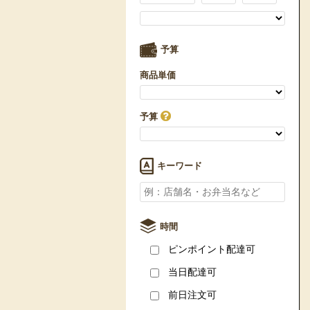
予算
商品単価
予算
キーワード
時間
ピンポイント配達可
当日配達可
前日注文可