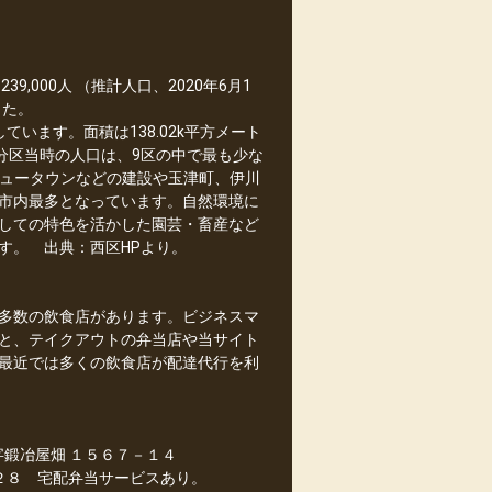
,000人 （推計人口、2020年6月1
した。
います。面積は138.02k平方メート
分区当時の人口は、9区の中で最も少な
南ニュータウンなどの建設や玉津町、伊川
市内最多となっています。自然環境に
しての特色を活かした園芸・畜産など
す。 出典：西区HPより。
多数の飲食店があります。ビジネスマ
と、テイクアウトの弁当店や当サイト
最近では多くの飲食店が配達代行を利
字鍛冶屋畑 １５６７－１４
２８ 宅配弁当サービスあり。