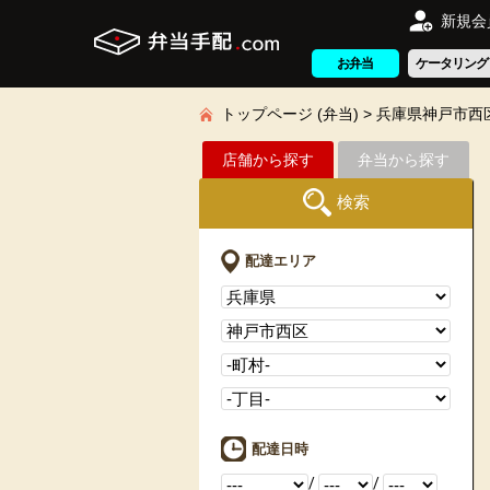
新規会
お弁当
ケータリング
トップページ (弁当)
兵庫県神戸市西
店舗から探す
弁当から探す
検索
配達エリア
配達日時
/
/