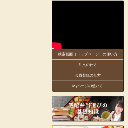
2025-05-30
大阪府、京都府のお客様にお届けします。
5月30日「お料理のまねき 大阪店」がオ
ープンしました!
同店は、創業明治21年。
日本で初めての駅弁幕の内を作った老舗の
伝統の味を大阪・京都でもお楽しみくださ
い。
検索画面（トップページ）の使い方
大阪万博にも出店中!人気商品の「まねき
のえきそば」の出汁を隠し味に使ったり
注文の仕方
と、「お料理のまねき」でしかできない味
付けや、こだわりをお弁当箱にギュッと詰
め込んでおります。
会員登録の仕方
姫路駅の駅弁をはじめ、地域の仕出しやロ
Myページの使い方
ケ弁、様々なお集りのお弁当などを手掛け
ています。
お客様の声に支えられて130余年の歴史の
ある老舗の味をお楽しみいただけます。
見た目も美しく楽しいお弁当をご提供し、
皆様の会合に彩りをお届けします。
店舗詳細ページはこちらから!
フェイスブックはこちらから!