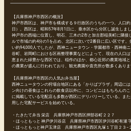
【兵庫県神戸市西区の概況】
神戸市西区は、神戸市を構成する９行政区のうちの一つ。人口約 239
日）。西区は、昭和57年8月1日に、垂水区から分区し誕生しま
神戸市の西端に位置し、明石、三木の2市と加古郡稲美町に隣接して
ルで市域の約4分の1を占め、北区に次いで2番目に広い区です。
い約94,000人でしたが、西神ニュータウン・学園都市・西神
谷町、岩岡町における区画整理事業などによって、現在の人口は
恵まれた緑豊かな西区では、稲作のほか、都心近郊の農業地域と
の農業が盛んに行われており、観光農園や直売所が数多くありま
【兵庫県神戸市西区の人気お弁当屋】
西神ニュータウンの狩場台地区にある「かりばプラザ」周辺には
ン向けの昼食はこれらの飲食店以外に、コンビニはもちろんのこ
に掲載している宅配店も多数が西区にデリバリーしている。また
用した宅配サービスを始めている。
・たきたて弁当 栄店 兵庫県神戸市西区押部谷町２２７
・ほっともっと 神戸伊川谷店 兵庫県神戸市西区伊川谷町有瀬 
・ほっともっと神戸玉津店 兵庫県神戸市西区丸塚１丁目２３−