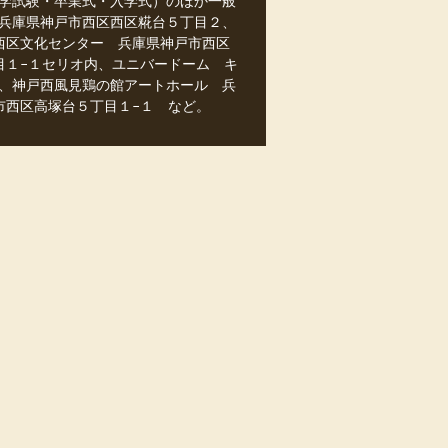
学試験・卒業式・入学式）のほか一般
兵庫県神戸市西区西区糀台５丁目２、
西区文化センター 兵庫県神戸市西区
目１−１セリオ内、ユニバードーム キ
、神戸西風見鶏の館アートホール 兵
市西区高塚台５丁目１−１ など。