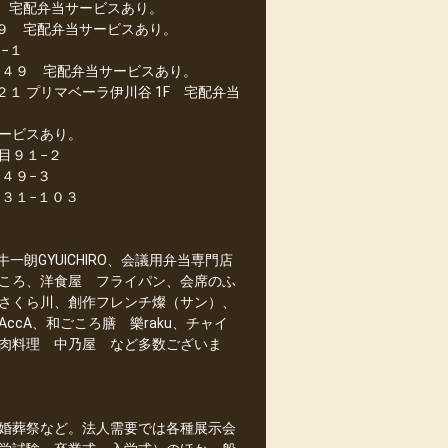
 宅配弁当サービスあり。
−９ 宅配弁当サービスあり。
−１
５４９ 宅配弁当サービスあり。
１ プリマベーラ伊川谷 1F 宅配弁当
ービスあり。
丁目９１−２
４９−３
３１−１０３
朗GYUICHIRO、会議用弁当専門店
ころ、洋食屋 フライパン、会席のふ
さくら川、創作フレンチ燦（サン）、
cA、和ごころ膳 樂raku、チャイ
肉料理 中乃屋 など多数ございま
婚葬祭など。法人需要では各種展示会