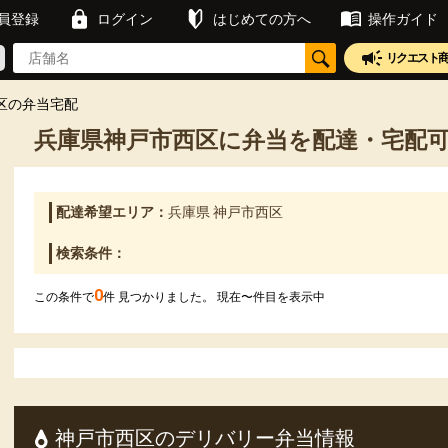
員登録
ログイン
はじめての方へ
操作ガイド
リクエスト
区の弁当宅配
兵庫県神戸市西区に弁当を配達・宅配
配達希望エリア：
兵庫県 神戸市西区
検索条件：
0
この条件で
件 見つかりました。 現在
〜
件目を表示中
神戸市西区のデリバリー弁当情報