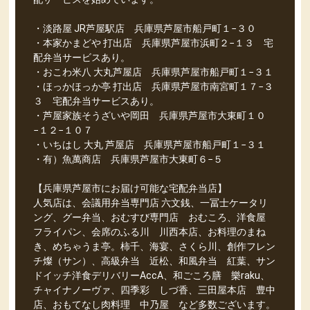
・淡路屋 JR芦屋駅店 兵庫県芦屋市船戸町１−３０
・本家かまどや 打出店 兵庫県芦屋市浜町２−１３ 宅
配弁当サービスあり。
・おこわ米八 大丸芦屋店 兵庫県芦屋市船戸町１−３１
・ほっかほっか亭 打出店 兵庫県芦屋市南宮町１７−３
３ 宅配弁当サービスあり。
・芦屋家族そうざいや岡田 兵庫県芦屋市大東町１０
−１２−１０７
・いちはし 大丸 芦屋店 兵庫県芦屋市船戸町１−３１
・有）魚萬商店 兵庫県芦屋市大東町６−５
【兵庫県芦屋市にお届け可能な宅配弁当店】
人気店は、会議用弁当専門店 六文銭、一冨士ケータリ
ング、グー弁当、おむすび専門店 おむころ、洋食屋
フライパン、会席のふる川 川西本店、お料理のまね
き、めちゃうま亭。柿千、海宴、さくら川、創作フレン
チ燦（サン）、高級弁当 近松、和風弁当 紅葉、サン
ドイッチ洋食デリバリーAccA、和ごころ膳 樂raku、
チャイナノーヴァ、四季彩 しづ香、三田屋本店 豊中
店、おもてなし肉料理 中乃屋 など多数ございます。