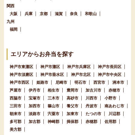
関西
大阪
兵庫
京都
滋賀
奈良
和歌山
九州
福岡
エリアからお弁当を探す
神戸市東灘区
神戸市灘区
神戸市兵庫区
神戸市長田区
神戸市須磨区
神戸市垂水区
神戸市北区
神戸市中央区
神戸市西区
姫路市
尼崎市
明石市
西宮市
洲本市
芦屋市
伊丹市
相生市
豊岡市
加古川市
赤穂市
西脇市
宝塚市
三木市
高砂市
川西市
小野市
三田市
加西市
篠山市
養父市
丹波市
南あわじ市
朝来市
淡路市
宍粟市
加東市
たつの市
川辺郡
多可郡
加古郡
神崎郡
揖保郡
赤穂郡
佐用郡
美方郡