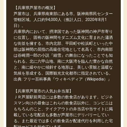
【兵庫県芦屋市の概況】
芦屋市は、兵庫県南東部にある市。阪神南県民センター
管轄区域。人口約94,000人（推計人口、2020年8月1
日）。
兵庫県内において、摂津国であった阪神間の神戸市寄り
に位置し、固有の阪神間モダニズム文化に育まれた瀟洒
な街並を擁する。市内北部、平田町や松浜町といった中
部は阪神間の屈指の高級住宅地として名高く、市内南部
は谷崎潤一郎の小説『細雪』の舞台になったことでも知
られる。北に六甲山地、南に大阪湾を臨んだ豊かな自然
と、南に緩やかに傾斜する地形は、美しい景観と温暖な
気候を形成する。国際観光文化都市に指定されている。
出典: フリー百科事典『ウィキペディア（Wikipedia）』
【兵庫県芦屋市の人気お弁当屋】
ＪＲ芦屋駅前周辺には多数の飲食店があります。ビジネ
スマン向けの昼食はこれらの飲食店以外に、コンビニは
もちろんのこと、テイクアウトの弁当店や当サイトに掲
載している宅配店も多数が芦屋市にデリバリーしてい
る。また最近では多くの飲食店が配達代行を利用した宅
配サービスを始めています。