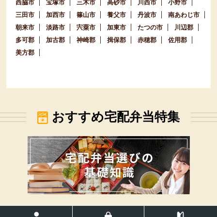
西脇市
宝塚市
三木市
高砂市
川西市
小野市
三田市
加西市
篠山市
養父市
丹波市
南あわじ市
朝来市
淡路市
宍粟市
加東市
たつの市
川辺郡
多可郡
加古郡
神崎郡
揖保郡
赤穂郡
佐用郡
美方郡
おすすめ宅配弁当特集