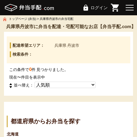
ログイン
トップページ (弁当)
兵庫県丹波市の弁当宅配
兵庫県丹波市に弁当を配達・宅配可能なお店【弁当手配.com】
配達希望エリア：
兵庫県 丹波市
検索条件：
0
この条件で
件 見つかりました。
現在
〜
件目を表示中
並べ替え：
都道府県からお弁当を探す
北海道