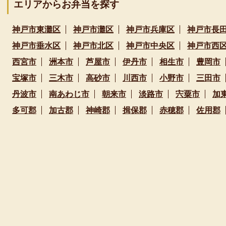
エリアからお弁当を探す
神戸市東灘区
神戸市灘区
神戸市兵庫区
神戸市長
神戸市垂水区
神戸市北区
神戸市中央区
神戸市西
西宮市
洲本市
芦屋市
伊丹市
相生市
豊岡市
宝塚市
三木市
高砂市
川西市
小野市
三田市
丹波市
南あわじ市
朝来市
淡路市
宍粟市
加
多可郡
加古郡
神崎郡
揖保郡
赤穂郡
佐用郡