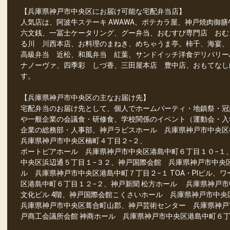
【兵庫県神戸市中央区にお届け可能な宅配弁当店】
人気店は、阿波牛ステーキ AWAWA、ポテカラ屋、神戸焼肉御膳牛一
六文銭、一冨士ケータリング、グー弁当、おむすび専門店 おむ
る川 川西本店、お料理のまねき、めちゃうま亭。柿千、海宴、
高級弁当 近松、和風弁当 紅葉、サンドイッチ洋食デリバリーAc
ナノーヴァ、四季彩 しづ香、三田屋本店 豊中店、おもてなし
す。
【兵庫県神戸市中央区の主なお届け先】
宅配弁当のお届け先として、個人でホームパーティ・地鎮祭・冠
や一般企業の会議食・研修食、学校関係のイベント（運動会・入
企業の総務部・人事部、神戸ラピスホール 兵庫県神戸市中央
兵庫県神戸市中央区楠町４丁目２−２、
ポートピアホール 兵庫県神戸市中央区港島中町６丁目１０−１
中央区浜辺通５丁目１−３２、神戸国際会館 兵庫県神戸市中央
ル 兵庫県神戸市中央区港島中町７丁目２−１ TOA・PIビル、
区港島中町６丁目１２−２、神戸新聞 松方ホール 兵庫県神戸市
文化ビル 4階、神戸国際会館こくさいホール 兵庫県神戸市中
兵庫県神戸市中央区葺合町山郡、神戸芸術センター 兵庫県神戸
戸商工会議所会館 神商ホール 兵庫県神戸市中央区港島中町６丁