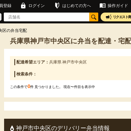
員登録
ログイン
はじめての方へ
操作ガイド
リクエスト
央区の弁当宅配
兵庫県神戸市中央区に弁当を配達・宅
配達希望エリア：
兵庫県 神戸市中央区
検索条件：
0
この条件で
件 見つかりました。 現在
〜
件目を表示中
神戸市中央区のデリバリー弁当情報