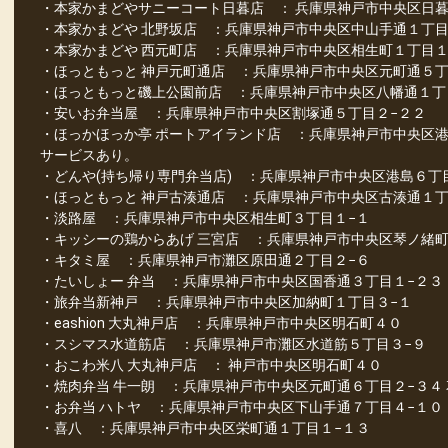
・本家かまどやサニーコート日暮店 ： 兵庫県神戸市中央区日暮
・本家かまどや 北野坂店 ：兵庫県神戸市中央区中山手通１丁
・本家かまどや 西元町店 ：兵庫県神戸市中央区相生町１丁目
・ほっともっと 神戸元町通店 ：兵庫県神戸市中央区元町通５丁
・ほっともっと磯上公園前店 ：兵庫県神戸市中央区八幡通１丁
・安いお弁当屋 ：兵庫県神戸市中央区割塚通５丁目２−２２
・ほっかほっか亭 ポートアイランド店 ：兵庫県神戸市中央区港
サービスあり。
・どんや(持ち帰り専門弁当店) ：兵庫県神戸市中央区港島６丁
・ほっともっと 神戸古湊通店 ：兵庫県神戸市中央区古湊通１
・淡路屋 ：兵庫県神戸市中央区相生町３丁目１−１
・キッシーの鶏からあげ 三宮店 ：兵庫県神戸市中央区琴ノ緒町
・キタミ屋 ：兵庫県神戸市灘区原田通２丁目２−６
・たいしょー 弁当 ：兵庫県神戸市中央区国香通３丁目１−２３
・旅弁当新神戸 ：兵庫県神戸市中央区加納町１丁目３−１
・eashion 大丸神戸店 ：兵庫県神戸市中央区明石町４０
・スシマス水道筋店 ：兵庫県神戸市灘区水道筋５丁目３−９
・おこわ米八 大丸神戸店 ： 神戸市中央区明石町４０
・焼肉弁当 牛一朗 ：兵庫県神戸市中央区元町通６丁目２−３４ 花
・お弁当 ハトヤ ：兵庫県神戸市中央区下山手通７丁目４−１０
・喜八 ：兵庫県神戸市中央区栄町通１丁目１−１３