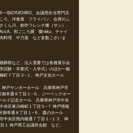
朗GYUICHIRO、会議用弁当専門店
ころ、洋食屋 フライパン、会席のふ
さくら川、創作フレンチ燦（サン）、
cA、和ごころ膳 樂raku、チャイ
肉料理 中乃屋 など多数ございま
婚葬祭など。法人需要では各種展示会
学試験・卒業式・入学式）のほか一般
区楠町７丁目３−１、神戸文化ホール
、神戸サンボーホール 兵庫県神戸市
区御幸通８丁目１−６、ジーベックホー
ワールド記念ホール 兵庫県神戸市中央
中央区東川崎町１丁目５−７ 神戸情報
央区御幸通８丁目１−６、森のホール
市中央区熊内橋通７丁目１−１３、神
目１ 神戸商工会議所会館 など。