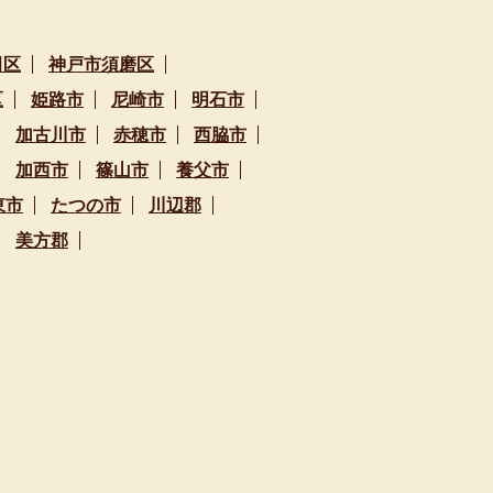
田区
神戸市須磨区
区
姫路市
尼崎市
明石市
加古川市
赤穂市
西脇市
加西市
篠山市
養父市
東市
たつの市
川辺郡
美方郡