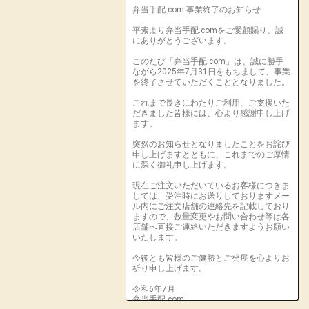
弁当手配.com 事業終了のお知らせ
平素より弁当手配.comをご愛顧賜り、誠
にありがとうございます。
このたび「弁当手配.com」は、誠に勝手
ながら2025年7月31日をもちまして、事業
を終了させていただくこととなりました。
これまで長きにわたりご利用、ご支援いた
だきました皆様には、心より感謝申し上げ
ます。
突然のお知らせとなりましたことをお詫び
申し上げますとともに、これまでのご厚情
に深く御礼申し上げます。
現在ご注文いただいているお客様につきま
しては、受注時にお送りしておりますメー
ル内にご注文店舗の連絡先を記載しており
ますので、数量変更やお問い合わせ等は各
店舗へ直接ご連絡いただきますようお願い
いたします。
今後とも皆様のご健勝とご発展を心よりお
祈り申し上げます。
令和6年7月
弁当手配.com