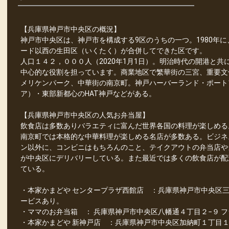
【兵庫県神戸市中央区の概況】
神戸市中央区は、神戸市を構成する9区のうちの一つ。1980年
ード以西の生田区（いくたく）が合併してできた区です。
人口１４２，０００人（2020年1月1日）。明治時代の開港と
中心的な役割を担っています。商業地区で繁華街の三宮、重要文
メリケンパーク、中華街の南京町。神戸ハーバーランド・ポート
ア）・東部新都心のHAT神戸などがある。
【兵庫県神戸市中央区の人気お弁当屋】
飲食店は多数ありバラエティに富んだ世界各国の料理が楽しめる
南京町では本格的な中華料理が楽しめる名店が多数ある。ビジネ
ン以外に、コンビニはもちろんのこと、テイクアウトの弁当店や
が中央区にデリバリーしている。また最近では多くの飲食店が配
ている。
・本家かまどや センタープラザ西館店 ：兵庫県神戸市中央区三宮
ービスあり。
・ママのお弁当箱 ： 兵庫県神戸市中央区八幡通４丁目２−９ フ
・本家かまどや 新神戸店 ：兵庫県神戸市中央区加納町１丁目１