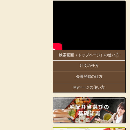
2025-05-30
大阪府、京都府のお客様にお届けします。
5月30日「お料理のまねき 大阪店」がオ
ープンしました!
同店は、創業明治21年。
日本で初めての駅弁幕の内を作った老舗の
伝統の味を大阪・京都でもお楽しみくださ
い。
検索画面（トップページ）の使い方
大阪万博にも出店中!人気商品の「まねき
のえきそば」の出汁を隠し味に使ったり
注文の仕方
と、「お料理のまねき」でしかできない味
付けや、こだわりをお弁当箱にギュッと詰
め込んでおります。
会員登録の仕方
姫路駅の駅弁をはじめ、地域の仕出しやロ
Myページの使い方
ケ弁、様々なお集りのお弁当などを手掛け
ています。
お客様の声に支えられて130余年の歴史の
ある老舗の味をお楽しみいただけます。
見た目も美しく楽しいお弁当をご提供し、
皆様の会合に彩りをお届けします。
店舗詳細ページはこちらから!
フェイスブックはこちらから!