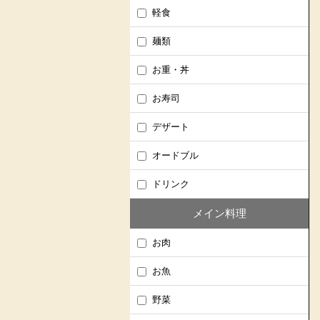
軽食
麺類
お重・丼
お寿司
デザート
オードブル
ドリンク
メイン料理
お肉
お魚
野菜