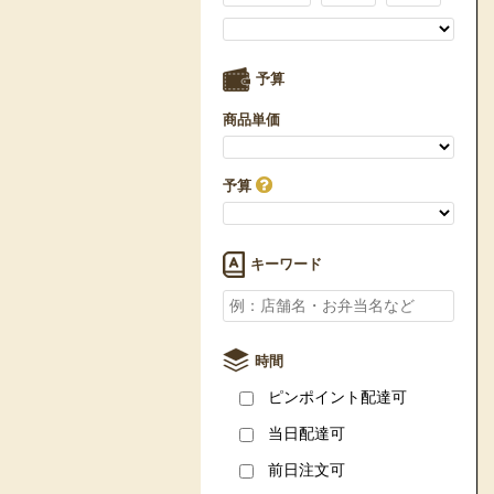
予算
商品単価
予算
キーワード
時間
ピンポイント配達可
当日配達可
前日注文可