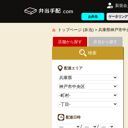
新規会
お弁当
ケータリング
トップページ (弁当)
兵庫県神戸市中
店舗から探す
弁当から探す
検索
配達エリア
配達日時
/
/