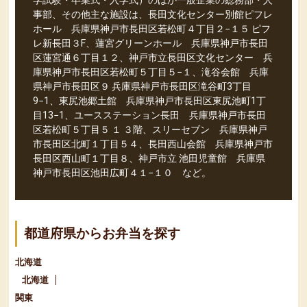
学試験・卒業式・入学式）のほか一般企業の総務部・人
事部、その他主な施設は、長田文化センター別館ピフレ
ホール 兵庫県神戸市長田区若松町４丁目２−１５ ピフ
レ新長田３F、蓮宮グリーンホール 兵庫県神戸市長田
区蓮宮通６丁目１２、神戸市立長田区文化センター 兵
庫県神戸市長田区若松町５丁目５−１、滝谷会館 兵庫
県神戸市長田区９ 兵庫県神戸市長田区滝谷町3丁目
9−1、東尻池郷土館 兵庫県神戸市長田区東尻池町1丁
目13−1、ユースステーション長田 兵庫県神戸市長田
区若松町５丁目５ １ ３階、スリーセブン 兵庫県神戸
市長田区北町１丁目５４、長田西山会館 兵庫県神戸市
長田区西山町１丁目８、神戸市立 池田児童館 兵庫県
神戸市長田区池田広町４１−１０ など。
都道府県からお弁当を探す
北海道
北海道
関東