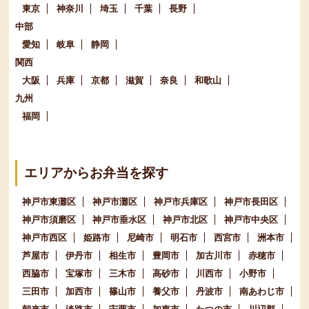
東京
神奈川
埼玉
千葉
長野
中部
愛知
岐阜
静岡
関西
大阪
兵庫
京都
滋賀
奈良
和歌山
九州
福岡
エリアからお弁当を探す
神戸市東灘区
神戸市灘区
神戸市兵庫区
神戸市長田区
神戸市須磨区
神戸市垂水区
神戸市北区
神戸市中央区
神戸市西区
姫路市
尼崎市
明石市
西宮市
洲本市
芦屋市
伊丹市
相生市
豊岡市
加古川市
赤穂市
西脇市
宝塚市
三木市
高砂市
川西市
小野市
三田市
加西市
篠山市
養父市
丹波市
南あわじ市