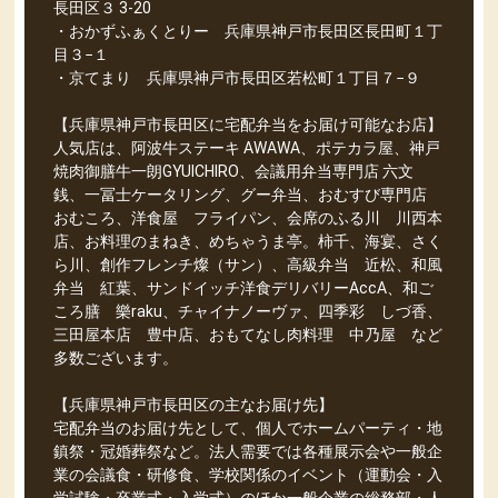
長田区３ 3-20
・おかずふぁくとりー 兵庫県神戸市長田区長田町１丁
目３−１
・京てまり 兵庫県神戸市長田区若松町１丁目７−９
【兵庫県神戸市長田区に宅配弁当をお届け可能なお店】
人気店は、阿波牛ステーキ AWAWA、ポテカラ屋、神戸
焼肉御膳牛一朗GYUICHIRO、会議用弁当専門店 六文
銭、一冨士ケータリング、グー弁当、おむすび専門店
おむころ、洋食屋 フライパン、会席のふる川 川西本
店、お料理のまねき、めちゃうま亭。柿千、海宴、さく
ら川、創作フレンチ燦（サン）、高級弁当 近松、和風
弁当 紅葉、サンドイッチ洋食デリバリーAccA、和ご
ころ膳 樂raku、チャイナノーヴァ、四季彩 しづ香、
三田屋本店 豊中店、おもてなし肉料理 中乃屋 など
多数ございます。
【兵庫県神戸市長田区の主なお届け先】
宅配弁当のお届け先として、個人でホームパーティ・地
鎮祭・冠婚葬祭など。法人需要では各種展示会や一般企
業の会議食・研修食、学校関係のイベント（運動会・入