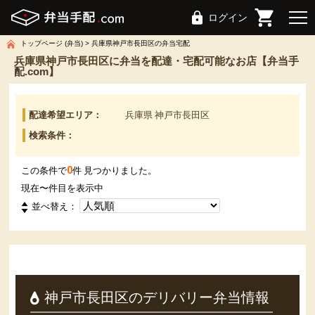
ログイン
トップページ (弁当)
兵庫県神戸市長田区の弁当宅配
兵庫県神戸市長田区に弁当を配達・宅配可能なお店【弁当手
配.com】
配達希望エリア：
兵庫県 神戸市長田区
検索条件：
0
この条件で
件 見つかりました。
現在
〜
件目を表示中
並べ替え：
神戸市長田区のデリバリー弁当情報