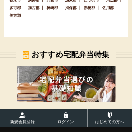
朝来市
淡路市
宍粟市
加東市
たつの市
川辺郡
多可郡
加古郡
神崎郡
揖保郡
赤穂郡
佐用郡
美方郡
おすすめ宅配弁当特集
新規会員登録
ログイン
はじめての方へ