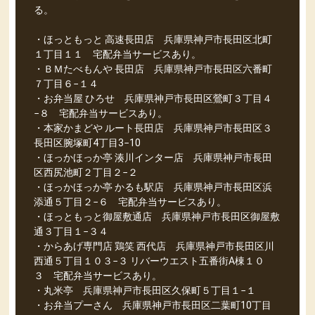
る。
・ほっともっと 高速長田店 兵庫県神戸市長田区北町
１丁目１１ 宅配弁当サービスあり。
・ＢＭたべもんや 長田店 兵庫県神戸市長田区六番町
７丁目６−１４
・お弁当屋 ひろせ 兵庫県神戸市長田区鶯町３丁目４
−８ 宅配弁当サービスあり。
・本家かまどや ルート長田店 兵庫県神戸市長田区３
長田区腕塚町4丁目3−10
・ほっかほっか亭 湊川インター店 兵庫県神戸市長田
区西尻池町２丁目２−２
・ほっかほっか亭 かるも駅店 兵庫県神戸市長田区浜
添通５丁目２−６ 宅配弁当サービスあり。
・ほっともっと御屋敷通店 兵庫県神戸市長田区御屋敷
通３丁目１−３４
・からあげ専門店 鶏笑 西代店 兵庫県神戸市長田区川
西通５丁目１０３−３ リバーウエスト五番街A棟１０
３ 宅配弁当サービスあり。
・丸米亭 兵庫県神戸市長田区久保町５丁目１−１
・お弁当プーさん 兵庫県神戸市長田区二葉町10丁目