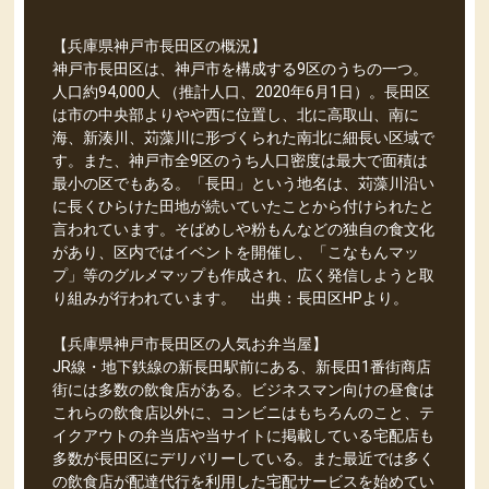
【兵庫県神戸市長田区の概況】
神戸市長田区は、神戸市を構成する9区のうちの一つ。
人口約94,000人 （推計人口、2020年6月1日）。長田区
は市の中央部よりやや西に位置し、北に高取山、南に
海、新湊川、苅藻川に形づくられた南北に細長い区域で
す。また、神戸市全9区のうち人口密度は最大で面積は
最小の区でもある。「長田」という地名は、苅藻川沿い
に長くひらけた田地が続いていたことから付けられたと
言われています。そばめしや粉もんなどの独自の食文化
があり、区内ではイベントを開催し、「こなもんマッ
プ」等のグルメマップも作成され、広く発信しようと取
り組みが行われています。 出典：長田区HPより。
【兵庫県神戸市長田区の人気お弁当屋】
JR線・地下鉄線の新長田駅前にある、新長田1番街商店
街には多数の飲食店がある。ビジネスマン向けの昼食は
これらの飲食店以外に、コンビニはもちろんのこと、テ
イクアウトの弁当店や当サイトに掲載している宅配店も
多数が長田区にデリバリーしている。また最近では多く
の飲食店が配達代行を利用した宅配サービスを始めてい